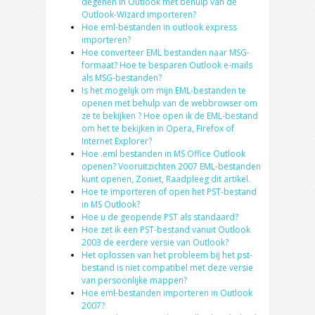
degenen in Outlook met behulp van de
Outlook-Wizard importeren?
Hoe eml-bestanden in outlook express
importeren?
Hoe converteer EML bestanden naar MSG-
formaat? Hoe te besparen Outlook e-mails
als MSG-bestanden?
Is het mogelijk om mijn EML-bestanden te
openen met behulp van de webbrowser om
ze te bekijken ? Hoe open ik de EML-bestand
om het te bekijken in Opera, Firefox of
Internet Explorer?
Hoe .eml bestanden in MS Office Outlook
openen? Vooruitzichten 2007 EML-bestanden
kunt openen, Zoniet, Raadpleeg dit artikel.
Hoe te importeren of open het PST-bestand
in MS Outlook?
Hoe u de geopende PST als standaard?
Hoe zet ik een PST-bestand vanuit Outlook
2003 de eerdere versie van Outlook?
Het oplossen van het probleem bij het pst-
bestand is niet compatibel met deze versie
van persoonlijke mappen?
Hoe eml-bestanden importeren in Outlook
2007?