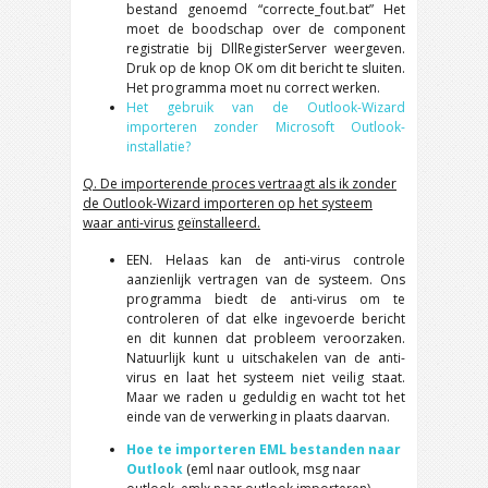
bestand genoemd “correcte_fout.bat” Het
moet de boodschap over de component
registratie bij DllRegisterServer weergeven.
Druk op de knop OK om dit bericht te sluiten.
Het programma moet nu correct werken.
Het gebruik van de Outlook-Wizard
importeren zonder Microsoft Outlook-
installatie?
Q. De importerende proces vertraagt als ik zonder
de Outlook-Wizard importeren op het systeem
waar anti-virus geïnstalleerd.
EEN. Helaas kan de anti-virus controle
aanzienlijk vertragen van de systeem. Ons
programma biedt de anti-virus om te
controleren of dat elke ingevoerde bericht
en dit kunnen dat probleem veroorzaken.
Natuurlijk kunt u uitschakelen van de anti-
virus en laat het systeem niet veilig staat.
Maar we raden u geduldig en wacht tot het
einde van de verwerking in plaats daarvan.
Hoe te importeren EML bestanden naar
Outlook
(eml naar outlook, msg naar