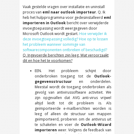
Vaak gestelde vragen over installatie en uninstall
proces van
eml naar outlook importeur
. Q. Ik
heb het hulpprogramma voor gedesinstalleerd
eml
importeren in Outlook
bericht over verwijderde
invoegtoepassing wordt weergegeven door
Microsoft Outlook wordt gestart.
Hoe verwijder ik
deze invoegtoepassing volledig?
Hoe op te lossen
het probleem wanneer sommige van
softwarecomponenten ontbreken of beschadigd?
Q. Ingevoerde berichten zijn leeg, Wat veroorzaakt
dit en hoe het te voorkomen?
EEN. Het probleem schijnt door
onderbroken toegang tot de
Outlook-
gegevensstructuur
en onderdelen.
Meestal wordt de toegang onderbroken als
gevolg van antivirussoftware activiteit. We
zijn opgevallen dat AVG anti-virus vrijwel
altijd leidt tot dit probleem is. Als
geïmporteerde e-mailberichten worden is
leeg of alleen de structuur van mappen
geïmporteerd, proberen om de antivirus uit
te schakelen en voer de
Outlook-Wizard
importeren
weer. Volgens de feedback van