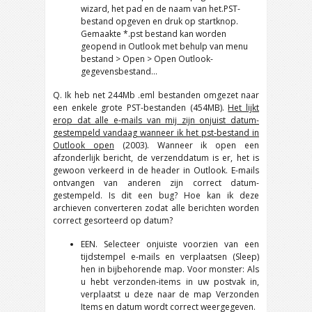
wizard, het pad en de naam van het.PST-
bestand opgeven en druk op startknop.
Gemaakte *.pst bestand kan worden
geopend in Outlook met behulp van menu
bestand > Open > Open Outlook-
gegevensbestand…
Q. Ik heb net 244Mb .eml bestanden omgezet naar
een enkele grote PST-bestanden (454MB).
Het lijkt
erop dat alle e-mails van mij zijn onjuist datum-
gestempeld vandaag wanneer ik het pst-bestand in
Outlook open
(2003). Wanneer ik open een
afzonderlijk bericht, de verzenddatum is er, het is
gewoon verkeerd in de header in Outlook. E-mails
ontvangen van anderen zijn correct datum-
gestempeld. Is dit een bug? Hoe kan ik deze
archieven converteren zodat alle berichten worden
correct gesorteerd op datum?
EEN. Selecteer onjuiste voorzien van een
tijdstempel e-mails en verplaatsen (Sleep)
hen in bijbehorende map. Voor monster: Als
u hebt verzonden-items in uw postvak in,
verplaatst u deze naar de map Verzonden
Items en datum wordt correct weergegeven.