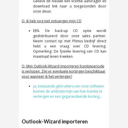
Gelieve de nieuwe één licentie aanvragen en
download link naar u toegezonden door
onze steun.
Q. Ik heb nog niet ontvangen mijn CD
EEN. De back-up CD optie wordt
gedistribueerd door onze sales partner.
Neem contact op met Plimus bedrijf direct
hebt u een vraag over CD levering.
Opmerking: De fysieke levering van CD kan
maximaal lenen 4 weken.
Q. Mijn Outlook-Wizard importeren licentieperiode
is verlopen. Zijn er eventuele kortingen beschikbaar
voor wanneer ik het verlengen?
Ja, bestaande gebruikers van onze software
kunnen de ambtstermijn van hun licentie te
verlengen en een gegarandeerde korting…
Outlook-Wizard importeren