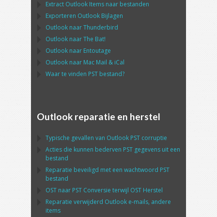
Extract
Outlook
Items naar bestanden
Exporteren
Outlook
Bijlagen
Outlook
naar
Thunderbird
Outlook
naar
The Bat!
Outlook
naar
Entoutage
Outlook
naar
Mac Mail
&
iCal
Waar te vinden
PST
bestand?
Outlook reparatie en herstel
Typische gevallen van
Outlook PST
corruptie
Acties die kunnen bederven
PST
gegevens uit een
bestand
Reparatie beveiligd met een wachtwoord
PST
bestand
OST
naar
PST
Conversie terwijl
OST
Herstel
Reparatie verwijderd
Outlook
e-mails, andere
items