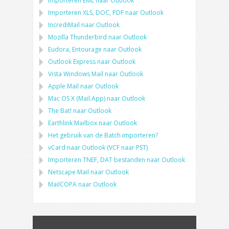
Importeren
EML
naar
Outlook
Importeren
XLS, DOC, PDF
naar
Outlook
IncrediMail naar Outlook
Mozilla Thunderbird
naar
Outlook
Eudora, Entourage
naar
Outlook
Outlook Express
naar
Outlook
Vista Windows Mail
naar
Outlook
Apple Mail
naar
Outlook
Mac OS X (Mail.App)
naar
Outlook
The Bat!
naar
Outlook
Earthlink Mailbox
naar
Outlook
Het gebruik van de Batch importeren?
vCard
naar
Outlook
(
VCF
naar
PST
)
Importeren
TNEF, DAT
bestanden naar
Outlook
Netscape Mail
naar
Outlook
MailCOPA
naar
Outlook