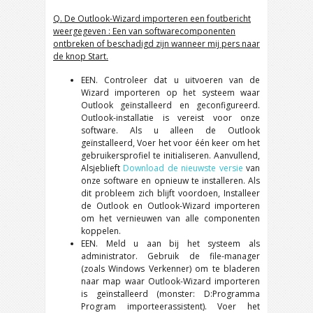
Q. De Outlook-Wizard importeren een foutbericht
weergegeven : Een van softwarecomponenten
ontbreken of beschadigd zijn wanneer mij pers naar
de knop Start.
EEN. Controleer dat u uitvoeren van de
Wizard importeren op het systeem waar
Outlook geïnstalleerd en geconfigureerd.
Outlook-installatie is vereist voor onze
software. Als u alleen de Outlook
geïnstalleerd, Voer het voor één keer om het
gebruikersprofiel te initialiseren. Aanvullend,
Alsjeblieft
Download de nieuwste versie
van
onze software en opnieuw te installeren. Als
dit probleem zich blijft voordoen, Installeer
de Outlook en Outlook-Wizard importeren
om het vernieuwen van alle componenten
koppelen.
EEN. Meld u aan bij het systeem als
administrator. Gebruik de file-manager
(zoals Windows Verkenner) om te bladeren
naar map waar Outlook-Wizard importeren
is geïnstalleerd (monster: D:Programma
Program importeerassistent). Voer het