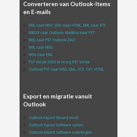
Converteren van Outlook-Items
en E-mails
EML
naar
MHT
,
EML
naar
HTML
,
EML
naar
RTF
MBOX
naar
Outlook
,
MailBox
naar
PST
EML
naar
PST Outlook
2007
EML
naar
MSG
MSG
naar
EML
PST
Versie 2003 te vroeg
PST
Versie
Outlook PST
naar
MSG, EML, VCF, TXT, HTML
Export en migratie vanuit
Outlook
Outlook Export Wizard
modi
Outlook Export Software
opties
Outlook Export Software
instellingen