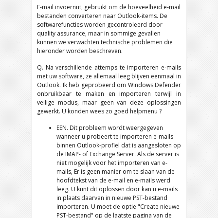
E-mail invoernut, gebruikt om de hoeveelheid e-mail
bestanden converteren naar Outlook-items. De
softwarefuncties worden gecontroleerd door
quality assurance, maar in sommige gevallen
kunnen we verwachten technische problemen die
hieronder worden beschreven.
Q. Na verschillende attemps te importeren e-mails
met uw software, ze allemaal leeg blijven eenmaal in
Outlook. Ik heb geprobeerd om Windows Defender
onbruikbaar te maken en importeren terwijl in
veilige modus, maar geen van deze oplossingen
gewerkt. U konden wees zo goed helpmenu ?
EEN. Dit probleem wordt weergegeven
wanneer u probeert te importeren e-mails
binnen Outlook-profiel dat is aangesloten op
de IMAP- of Exchange Server. Als de server is
niet mogelijk voor het importeren van e-
mails, Er is geen manier om te slaan van de
hoofdtekst van de e-mail en e-mails werd
leeg. U kunt dit oplossen door kan u e-mails
in plaats daarvan in nieuwe PST-bestand
importeren. U moet de optie "Create nieuwe
PST-bestand" op de laatste pagina van de