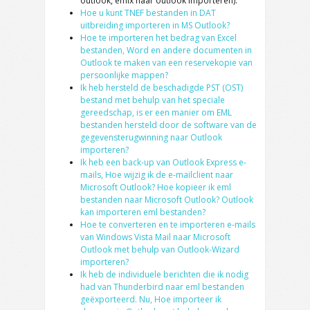
outlook, emlx naar outlook importeren).
Hoe u kunt TNEF bestanden in DAT
uitbreiding importeren in MS Outlook?
Hoe te importeren het bedrag van Excel
bestanden, Word en andere documenten in
Outlook te maken van een reservekopie van
persoonlijke mappen?
Ik heb hersteld de beschadigde PST (OST)
bestand met behulp van het speciale
gereedschap, is er een manier om EML
bestanden hersteld door de software van de
gegevensterugwinning naar Outlook
importeren?
Ik heb een back-up van Outlook Express e-
mails, Hoe wijzig ik de e-mailclient naar
Microsoft Outlook? Hoe kopieer ik eml
bestanden naar Microsoft Outlook? Outlook
kan importeren eml bestanden?
Hoe te converteren en te importeren e-mails
van Windows Vista Mail naar Microsoft
Outlook met behulp van Outlook-Wizard
importeren?
Ik heb de individuele berichten die ik nodig
had van Thunderbird naar eml bestanden
geëxporteerd. Nu, Hoe importeer ik