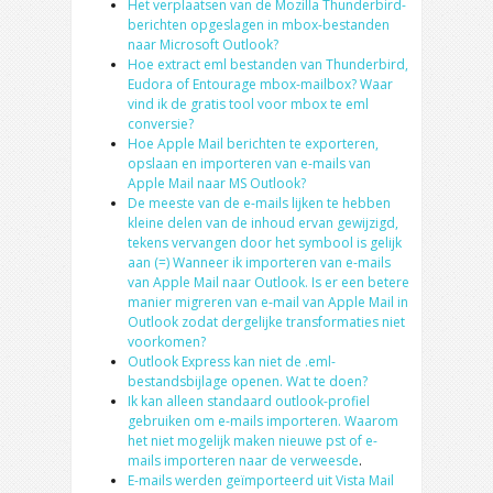
Het verplaatsen van de Mozilla Thunderbird-
berichten opgeslagen in mbox-bestanden
naar Microsoft Outlook?
Hoe extract eml bestanden van Thunderbird,
Eudora of Entourage mbox-mailbox? Waar
vind ik de gratis tool voor mbox te eml
conversie?
Hoe Apple Mail berichten te exporteren,
opslaan en importeren van e-mails van
Apple Mail naar MS Outlook?
De meeste van de e-mails lijken te hebben
kleine delen van de inhoud ervan gewijzigd,
tekens vervangen door het symbool is gelijk
aan (=) Wanneer ik importeren van e-mails
van Apple Mail naar Outlook. Is er een betere
manier migreren van e-mail van Apple Mail in
Outlook zodat dergelijke transformaties niet
voorkomen?
Outlook Express kan niet de .eml-
bestandsbijlage openen. Wat te doen?
Ik kan alleen standaard outlook-profiel
gebruiken om e-mails importeren. Waarom
het niet mogelijk maken nieuwe pst of e-
mails importeren naar de verweesde
.
E-mails werden geïmporteerd uit Vista Mail