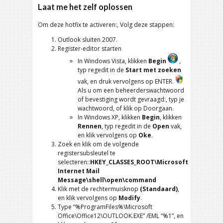
Laat me het zelf oplossen
Om deze hotfix te activeren:, Volg deze stappen:
Outlook sluiten 2007.
Register-editor starten
In Windows Vista
, klikken
Begin
,
typ regedit in de
Start met zoeken
vak, en druk vervolgens op ENTER.
Als u om een ​​beheerderswachtwoord
of bevestiging wordt gevraagd:, typ je
wachtwoord, of klik op Doorgaan.
In Windows XP
, klikken
Begin
, klikken
Rennen
, typ regedit in de
Open
vak,
en klik vervolgens op
Oke
.
Zoek en klik om de volgende
registersubsleutel te
selecteren::
HKEY_CLASSES_ROOT\Microsoft
Internet Mail
Message\shell\open\command
Klik met de rechtermuisknop
(Standaard)
,
en klik vervolgens op
Modify
.
Type
“%
ProgramFiles%\Microsoft
Office\Office12\OUTLOOK.EXE
” /EML “%1”, en