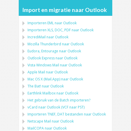
Import en migratie naar Outlook
Importeren
EML
naar
Outlook
Importeren
XLS, DOC, PDF
naar
Outlook
IncrediMail naar Outlook
Mozilla Thunderbird
naar
Outlook
Eudora, Entourage
naar
Outlook
Outlook Express
naar
Outlook
Vista Windows Mail
naar
Outlook
Apple Mail
naar
Outlook
Mac OS X (Mail.App)
naar
Outlook
The Bat!
naar
Outlook
Earthlink Mailbox
naar
Outlook
Het gebruik van de Batch importeren?
vCard
naar
Outlook
(
VCF
naar
PST
)
Importeren
TNEF, DAT
bestanden naar
Outlook
Netscape Mail
naar
Outlook
MailCOPA
naar
Outlook