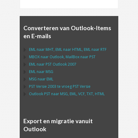
Converteren van Outlook-Items
en E-mails
EML
naar
MHT
,
EML
naar
HTML
,
EML
naar
RTF
MBOX
naar
Outlook
,
MailBox
naar
PST
EML
naar
PST Outlook
2007
EML
naar
MSG
MSG
naar
EML
PST
Versie 2003 te vroeg
PST
Versie
Outlook PST
naar
MSG, EML, VCF, TXT, HTML
Export en migratie vanuit
Outlook