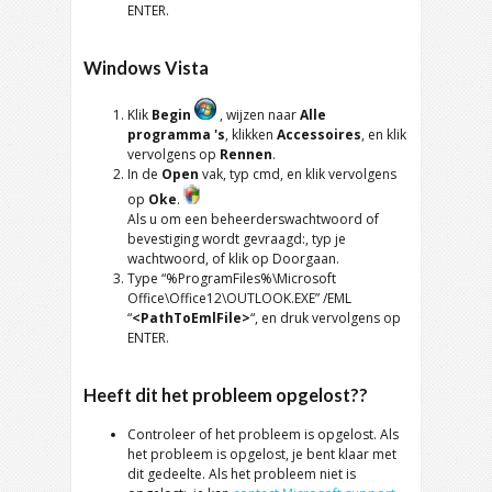
ENTER.
Windows Vista
Klik
Begin
, wijzen naar
Alle
programma 's
, klikken
Accessoires
, en klik
vervolgens op
Rennen
.
In de
Open
vak, typ cmd, en klik vervolgens
op
Oke
.
Als u om een ​​beheerderswachtwoord of
bevestiging wordt gevraagd:, typ je
wachtwoord, of klik op Doorgaan.
Type
“%
ProgramFiles%\Microsoft
Office\Office12\OUTLOOK.EXE
” /EML
“
<
PathToEmlFile
>
“, en druk vervolgens op
ENTER.
Heeft dit het probleem opgelost??
Controleer of het probleem is opgelost. Als
het probleem is opgelost, je bent klaar met
dit gedeelte. Als het probleem niet is