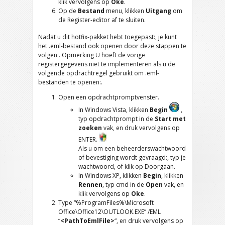
klik vervolgens op
Oke
.
Op de
Bestand
menu, klikken
Uitgang
om
de Register-editor af te sluiten.
Nadat u dit hotfix-pakket hebt toegepast:, je kunt
het .eml-bestand ook openen door deze stappen te
volgen:. Opmerking U hoeft de vorige
registergegevens niet te implementeren als u de
volgende opdrachtregel gebruikt om .eml-
bestanden te openen:.
Open een opdrachtpromptvenster.
In Windows Vista
, klikken
Begin
,
typ opdrachtprompt in de
Start met
zoeken
vak, en druk vervolgens op
ENTER.
Als u om een ​​beheerderswachtwoord
of bevestiging wordt gevraagd:, typ je
wachtwoord, of klik op Doorgaan.
In Windows XP
, klikken
Begin
, klikken
Rennen
, typ cmd in de
Open
vak, en
klik vervolgens op
Oke
.
Type
“%
ProgramFiles%\Microsoft
Office\Office12\OUTLOOK.EXE
” /EML
“
<
PathToEmlFile
>
“, en druk vervolgens op