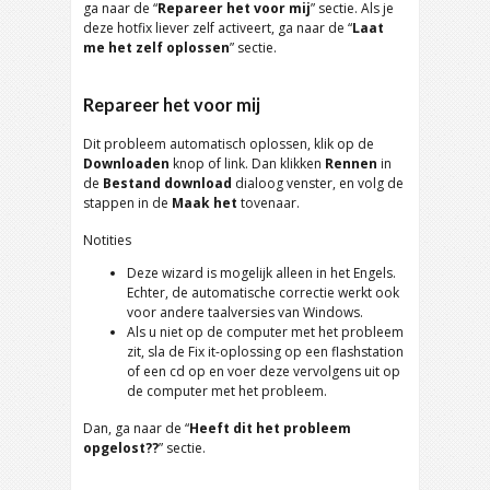
ga naar de “
Repareer het voor mij
” sectie. Als je
deze hotfix liever zelf activeert, ga naar de “
Laat
me het zelf oplossen
” sectie.
Repareer het voor mij
Dit probleem automatisch oplossen, klik op de
Downloaden
knop of link. Dan klikken
Rennen
in
de
Bestand download
dialoog venster, en volg de
stappen in de
Maak het
tovenaar.
Notities
Deze wizard is mogelijk alleen in het Engels.
Echter, de automatische correctie werkt ook
voor andere taalversies van Windows.
Als u niet op de computer met het probleem
zit, sla de Fix it-oplossing op een flashstation
of een cd op en voer deze vervolgens uit op
de computer met het probleem.
Dan, ga naar de “
Heeft dit het probleem
opgelost??
” sectie.