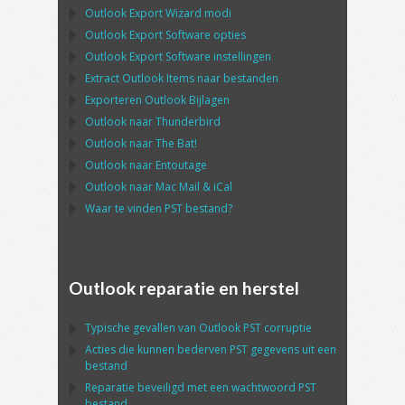
Outlook Export Wizard
modi
Outlook Export Software
opties
Outlook Export Software
instellingen
Extract
Outlook
Items naar bestanden
Exporteren
Outlook
Bijlagen
Outlook
naar
Thunderbird
Outlook
naar
The Bat!
Outlook
naar
Entoutage
Outlook
naar
Mac Mail
&
iCal
Waar te vinden
PST
bestand?
Outlook reparatie en herstel
Typische gevallen van
Outlook PST
corruptie
Acties die kunnen bederven
PST
gegevens uit een
bestand
Reparatie beveiligd met een wachtwoord
PST
bestand