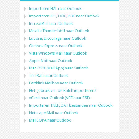
Importeren
EML
naar
Outlook
Importeren
XLS, DOC, PDF
naar
Outlook
IncrediMail naar Outlook
Mozilla Thunderbird
naar
Outlook
Eudora, Entourage
naar
Outlook
Outlook Express
naar
Outlook
Vista Windows Mail
naar
Outlook
Apple Mail
naar
Outlook
Mac OS X (Mail.App)
naar
Outlook
The Bat!
naar
Outlook
Earthlink Mailbox
naar
Outlook
Het gebruik van de Batch importeren?
vCard
naar
Outlook
(
VCF
naar
PST
)
Importeren
TNEF, DAT
bestanden naar
Outlook
Netscape Mail
naar
Outlook
MailCOPA
naar
Outlook