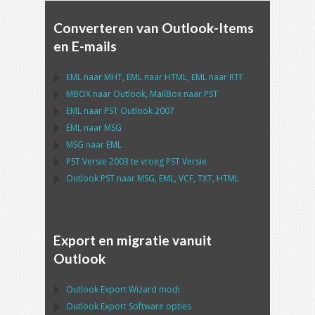
Converteren van Outlook-Items
en E-mails
EML
naar
MHT
,
EML
naar
HTML
,
EML
naar
RTF
MBOX
naar
Outlook
,
MailBox
naar
PST
EML
naar
PST Outlook
2007
EML
naar
MSG
MSG
naar
EML
PST
Versie 2003 te vroeg
PST
Versie
Outlook PST
naar
MSG, EML, VCF, TXT, HTML
Export en migratie vanuit
Outlook
Outlook Export Wizard
modi
Outlook Export Software
opties