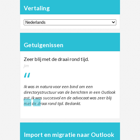
Vertaling
Getuigenissen
Zeer blij met de draai rond tijd.
Jim
Ik was in natura voor een bind om een
directorystructuur van de berichten in een Outlook
pst. Ik was succesvol en de advocaat was zeer blij
←
→
met de draai rond tijd. Bedankt.
Import en migratie naar Outlook