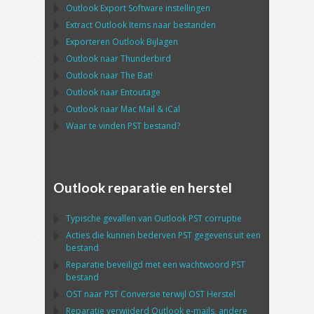
Outlook Export Software
instellingen
Extract
Outlook
Items naar bestanden
Exporteren
Outlook
Bijlagen
Outlook
naar
Thunderbird
Outlook
naar
The Bat!
Outlook
naar
Entoutage
Outlook
naar
Mac Mail
&
iCal
Waar te vinden
PST
bestand?
Outlook reparatie en herstel
Typische gevallen van
Outlook PST
corruptie
Acties die kunnen bederven
PST
gegevens uit een
bestand
Reparatie beveiligd met een wachtwoord
PST
bestand
OST
naar
PST
Conversie terwijl
OST
Herstel
Reparatie verwijderd
Outlook
e-mails, andere