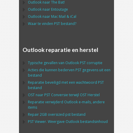
Outlook
naar
The Bat!
Outlook
naar
Entoutage
Outlook
naar
Mac Mail
&
iCal
Waar te vinden
PST
bestand?
Outlook reparatie en herstel
Typische gevallen van
Outlook PST
corruptie
Acties die kunnen bederven
PST
gegevens uit een
bestand
Reparatie beveiligd met een wachtwoord
PST
bestand
OST
naar
PST
Conversie terwijl
OST
Herstel
Reparatie verwijderd
Outlook
e-mails, andere
items
Repair
2GB oversized
pst
bestand
PST
Viewer. Weergave
Outlook
bestandsinhoud