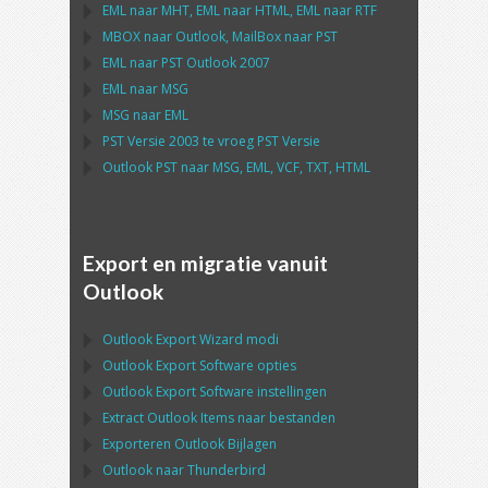
EML
naar
MHT
,
EML
naar
HTML
,
EML
naar
RTF
MBOX
naar
Outlook
,
MailBox
naar
PST
EML
naar
PST Outlook
2007
EML
naar
MSG
MSG
naar
EML
PST
Versie 2003 te vroeg
PST
Versie
Outlook PST
naar
MSG, EML, VCF, TXT, HTML
Export en migratie vanuit
Outlook
Outlook Export Wizard
modi
Outlook Export Software
opties
Outlook Export Software
instellingen
Extract
Outlook
Items naar bestanden
Exporteren
Outlook
Bijlagen
Outlook
naar
Thunderbird