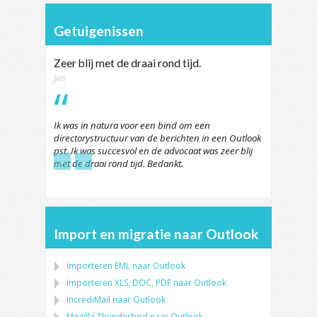
Getuigenissen
Zeer blij met de draai rond tijd.
Jim
Ik was in natura voor een bind om een
directorystructuur van de berichten in een Outlook
pst. Ik was succesvol en de advocaat was zeer blij
←
→
met de draai rond tijd. Bedankt.
Import en migratie naar Outlook
Importeren
EML
naar
Outlook
Importeren
XLS, DOC, PDF
naar
Outlook
IncrediMail naar Outlook
Mozilla Thunderbird
naar
Outlook