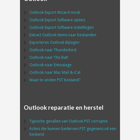
Outlook Export Wizard
modi
Outlook Export Software
opties
Outlook Export Software
instellingen
Extract
Outlook
Items naar bestanden
Exporteren
Outlook
Bijlagen
Outlook
naar
Thunderbird
Outlook
naar
The Bat!
Outlook
naar
Entoutage
Outlook
naar
Mac Mail
&
iCal
Waar te vinden
PST
bestand?
Outlook reparatie en herstel
Typische gevallen van
Outlook PST
corruptie
Acties die kunnen bederven
PST
gegevens uit een
bestand