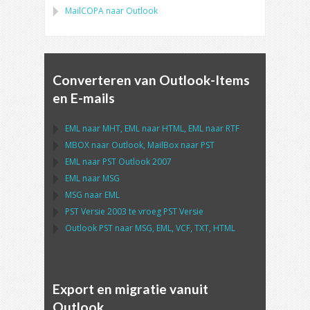
MailCOPA
naar
Outlook
Converteren van Outlook-Items
en E-mails
EML
naar
MHT
,
EML
naar
HTML
,
EML
naar
RTF
MBOX
naar
Outlook
,
MailBox
naar
PST
EML
naar
PST Outlook
2007
EML
naar
MSG
MSG
naar
EML
PST
Versie 2003 te vroeg
PST
Versie
Outlook PST
naar
MSG, EML, VCF, TXT, HTML
Export en migratie vanuit
Outlook