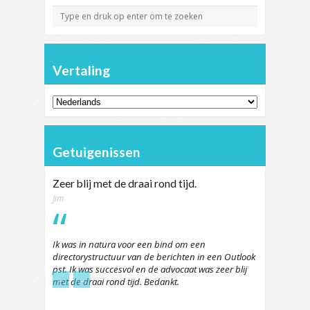
Vertaling
Getuigenissen
Zeer blij met de draai rond tijd.
Jim
Ik was in natura voor een bind om een
directorystructuur van de berichten in een Outlook
pst. Ik was succesvol en de advocaat was zeer blij
←
→
met de draai rond tijd. Bedankt.