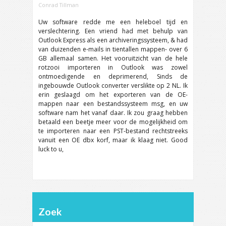
Conrad Tillman
Uw software redde me een heleboel tijd en
verslechtering. Een vriend had met behulp van
Outlook Express als een archiveringssysteem, & had
van duizenden e-mails in tientallen mappen- over 6
GB allemaal samen. Het vooruitzicht van de hele
rotzooi importeren in Outlook was zowel
ontmoedigende en deprimerend, Sinds de
ingebouwde Outlook converter verslikte op 2 NL. Ik
erin geslaagd om het exporteren van de OE-
mappen naar een bestandssysteem msg, en uw
software nam het vanaf daar. Ik zou graag hebben
betaald een beetje meer voor de mogelijkheid om
te importeren naar een PST-bestand rechtstreeks
vanuit een OE dbx korf, maar ik klaag niet. Good
luck to u,
Zoek