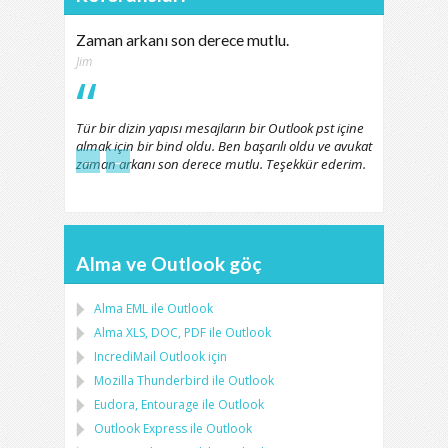
Zaman arkanı son derece mutlu.
Jim
Tür bir dizin yapısı mesajların bir Outlook pst içine
almak için bir bind oldu. Ben başarılı oldu ve avukat
←
→
zaman arkanı son derece mutlu. Teşekkür ederim.
Alma ve Outlook göç
Alma
EML
ile
Outlook
Alma
XLS, DOC, PDF
ile
Outlook
IncrediMail Outlook için
Mozilla Thunderbird
ile
Outlook
Eudora, Entourage
ile
Outlook
Outlook Express
ile
Outlook