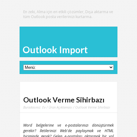
En zeki, Alma için en etkili çözümler, Dışa aktarma ve
tüm Outlook posta verilerinizi kurtarma.
Outlook Import
Outlook Verme Sihirbazı
Buradasınız:
Ev
/
Ürün Açıklaması
/ Outlook Verme Sihirbazı
Word belgelerine ve e-postalarınızı dönüştürmek
gerekir? İletilerinizi Web'de paylaşmak ve HTML
biçiminde gerek? Gelen e-postaları aktarmak bir yol