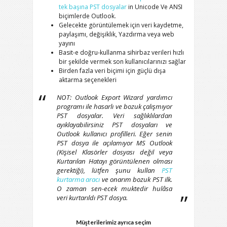
tek başına
PST
dosyalar
in
Unicode
Ve
ANSI
biçimlerde
Outlook
.
Gelecekte görüntülemek için veri kaydetme,
paylaşımı, değişiklik, Yazdırma veya web
yayını
Basit-e doğru-kullanma sihirbaz verileri hızlı
bir şekilde vermek son kullanıcılarınızı sağlar
Birden fazla veri biçimi için güçlü dışa
aktarma seçenekleri
NOT:
Outlook Export Wizard
yardımcı
programı ile hasarlı ve bozuk çalışmıyor
PST
dosyalar. Veri sağlıklılardan
ayıklayabilirsiniz
PST
dosyaları ve
Outlook
kullanıcı profilleri. Eğer senin
PST
dosya ile açılamıyor
MS Outlook
(Kişisel Klasörler dosyası değil veya
Kurtarılan Hatayı görüntülenen olması
gerektiği), lütfen şunu kullan
PST
kurtarma aracı
ve onarım bozuk
PST
ilk.
O zaman sen-ecek muktedir hulâsa
veri kurtarıldı
PST
dosya.
Müşterilerimiz ayrıca seçim