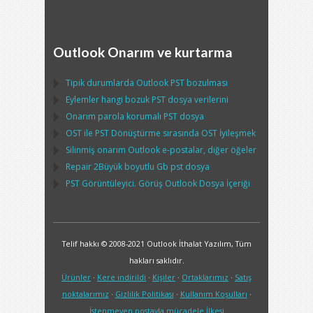
Outlook Onarım ve kurtarma
Tipik durumlarda
Outlook PST
bozulması
Eylemler hangi bozuk
PST
dosya verilerini
Onarım parola korumalı
PST
dosya
OST
ile
PST
Dönüştürme sırasında
OST
İyileşmek
Silinmiş onarım
Outlook
e-postalar, diğer öğeler
Repair
2Büyük boyutlu Gb
pst
dosya
PST
Görüntüleyici. Görüş
Outlook
Dosya İçeriği
Telif hakkı © 2008-2021 Outlook İthalat Yazılım, Tüm
hakları saklıdır.
Ürünler
·
Kere indirildi
·
Kişiler
·
Ortaklarımız
·
Satış
noktalarımız
·
Gizlilik Politikası
·
Kullanım Koşulları
·
İstenmeyen postayla mücadele İlkesi