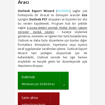
Aracı
Outlook Export Wizard
[
İNDİRMEK
] sağlar çok
fonksiyonlu bir ihracat ve dönüşüm aracıdır
özü
içeriğini
Outlook PST
dosyaları ve biçimleri bir dizi
bu verileri kaydetmek. Program hızlı bir şekilde
sağlar
e-posta iletileri vermek, Notlar, kişiler, takvim
görevler, günlük öğeleri
– basitçe söylemek
gerekirse, nesneleri ve öğeleri her türlü bulabilirsiniz
Outlook
ve daha fazla düzenleme için bunları diğer
formatlara dönüştürün, Yayımlama veya üçüncü
taraf uygulamalar tarafından işleme.
Outlook Export
Wizard
tam yedeğini oluşturmak için de
kullanılabilir,
Outlook
nerede her öğe hemen
erişilebilir ve karşılık gelen bir düzenleyicide açık
depolama dosyası.
İndirmek
Windows için 32/64 biraz
Satın alma
online lisans kodu