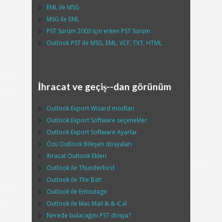
EML
ile
MSG
MSG
ile
EML
PST
Sürüm 2003 için erken
PST
Sürüm
Outlook PST
ile
MSG, EML, VCF, TXT, HTML
İhracat ve geçiş--dan görünüm
Outlook Export Wizard
modları
Outlook Export Software
seçenekler
Outlook Export Software
Ayarlar
Özü
Outlook
Bileşen dosyaları
İhracat
Outlook
Ekleri
Outlook
ile
Thunderbird
Outlook
ile
The Bat!
Outlook
ile
Entoutage
Outlook
ile
Mac Mail
& &
iCal
Nerede bulacağını
PST
dosya?