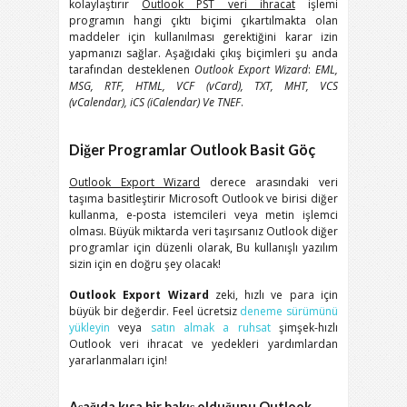
kolaylaştırır
Outlook
PST veri ihracat
işlemi
programın hangi çıktı biçimi çıkartılmakta olan
maddeler için kullanılması gerektiğini karar izin
yapmanızı sağlar. Aşağıdaki çıkış biçimleri şu anda
tarafından desteklenen
Outlook Export Wizard
:
EML,
MSG, RTF, HTML, VCF (vCard), TXT, MHT, VCS
(vCalendar), iCS (iCalendar)
Ve
TNEF
.
Diğer Programlar Outlook Basit Göç
Outlook Export Wizard
derece arasındaki veri
taşıma basitleştirir
Microsoft Outlook
ve birisi diğer
kullanma, e-posta istemcileri veya metin işlemci
olması. Büyük miktarda veri taşırsanız
Outlook
diğer
programlar için düzenli olarak, Bu kullanışlı yazılım
sizin için en doğru şey olacak!
Outlook Export Wizard
zeki, hızlı ve para için
büyük bir değerdir. Feel ücretsiz
deneme sürümünü
yükleyin
veya
satın almak a ruhsat
şimşek-hızlı
Outlook veri ihracat ve yedekleri yardımlardan
yararlanmaları için!
Aşağıda kısa bir bakış olduğunu
Outlook