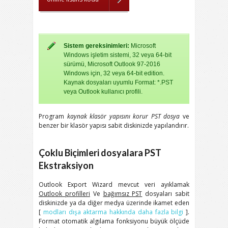
Sistem gereksinimleri:
Microsoft
Windows işletim sistemi, 32 veya 64-bit
sürümü, Microsoft Outlook 97-2016
Windows için, 32 veya 64-bit edition.
Kaynak dosyaları uyumlu Format: *.PST
veya Outlook kullanıcı profili.
Program
kaynak klasör yapısını korur
PST
dosya
ve
benzer bir klasör yapısı sabit diskinizde yapılandırır.
Çoklu Biçimleri dosyalara PST
Ekstraksiyon
Outlook Export Wizard
mevcut veri ayıklamak
Outlook
profilleri
Ve
bağımsız
PST
dosyaları sabit
diskinizde ya da diğer medya üzerinde ikamet eden
[
modları dışa aktarma hakkında daha fazla bilgi
].
Format otomatik algılama fonksiyonu büyük ölçüde