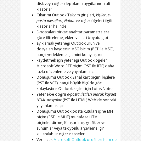
disk veya diğer depolama aygıtlarında alt
klasörler
Çıkarımı
Outlook
Takvim girişleri,
kişiler
,
e-
posta mesajları
,
Notlar
ve diğer öğeleri ilgili
klasörler halinde
E-postaları birkaç anahtar parametrelere
göre filtreleme, ekleri ve ileti boyutu gibi
ayıklamak yeteneği
Outlook
ürün ve
dosyaları kaydedin
MSG
biçim (
PST
ile
MSG
),
hangi yedekleme işlemini kolaylaştırır
kaydetmek için yeteneği
Outlook
öğeler
Microsoft Word RTF
biçim (
PST
ile
RTF
) daha
fazla düzenleme ve yayınlama için
Dönüşümü
Outlook
Sanal kart biçimi kişilere
(
PST
ile
VCF
), hangi büyük ölçüde göç
kolaylaştırır
Outlook
kişiler için
Lotus Notes
Yetenek-e doğru
e-posta iletileri olarak kaydet
HTML
dosyalar
(
PST
ile
HTML
) Web'de sonraki
yayımlamak için
Dönüşümü
Outlook
posta kutuları içine
MHT
biçim (
PST
ile
MHT
) muhafaza
HTML
biçimlendirme, Katıştırılmış grafikler ve
sunumlar veya tek yönlü arşivleme için
kullanılabilir diğer nesneler
Verilecek
Microsoft Outlook
profilleri hem de