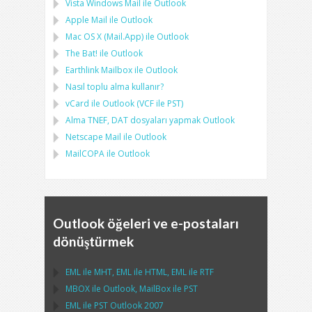
Vista Windows Mail
ile
Outlook
Apple Mail
ile
Outlook
Mac OS X (Mail.App)
ile
Outlook
The Bat!
ile
Outlook
Earthlink Mailbox
ile
Outlook
Nasıl toplu alma kullanır?
vCard
ile
Outlook
(
VCF
ile
PST
)
Alma
TNEF, DAT
dosyaları yapmak
Outlook
Netscape Mail
ile
Outlook
MailCOPA
ile
Outlook
Outlook öğeleri ve e-postaları
dönüştürmek
EML
ile
MHT
,
EML
ile
HTML
,
EML
ile
RTF
MBOX
ile
Outlook
,
MailBox
ile
PST
EML
ile
PST Outlook
2007