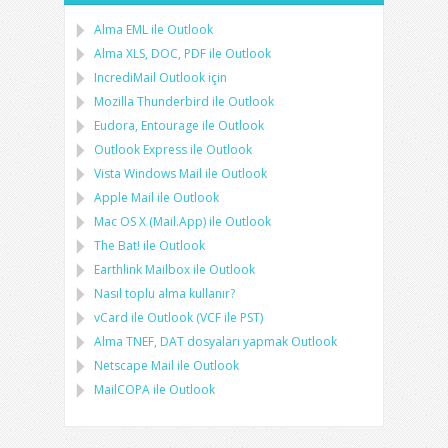
Alma
EML
ile
Outlook
Alma
XLS, DOC, PDF
ile
Outlook
IncrediMail Outlook için
Mozilla Thunderbird
ile
Outlook
Eudora, Entourage
ile
Outlook
Outlook Express
ile
Outlook
Vista Windows Mail
ile
Outlook
Apple Mail
ile
Outlook
Mac OS X (Mail.App)
ile
Outlook
The Bat!
ile
Outlook
Earthlink Mailbox
ile
Outlook
Nasıl toplu alma kullanır?
vCard
ile
Outlook
(
VCF
ile
PST
)
Alma
TNEF, DAT
dosyaları yapmak
Outlook
Netscape Mail
ile
Outlook
MailCOPA
ile
Outlook