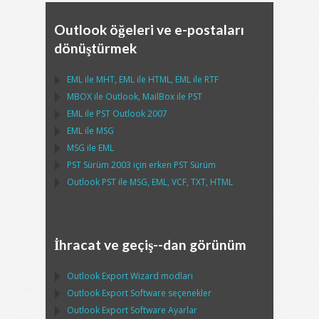
Outlook öğeleri ve e-postaları
dönüştürmek
EML
ile
MHT
,
EML
ile
HTML
,
EML
ile
RTF
MBOX
ile
Outlook
,
MailBox
ile
PST
EML
ile
PST Outlook
2007
EML
ile
MSG
MSG
ile
EML
PST
Sürüm 2003 için erken
PST
Sürüm
Outlook PST
ile
MSG, EML, VCF, TXT, HTML
İhracat ve geçiş--dan görünüm
Outlook Export Wizard
modları
Outlook Export Software
seçenekler
Outlook Export Software
Ayarlar