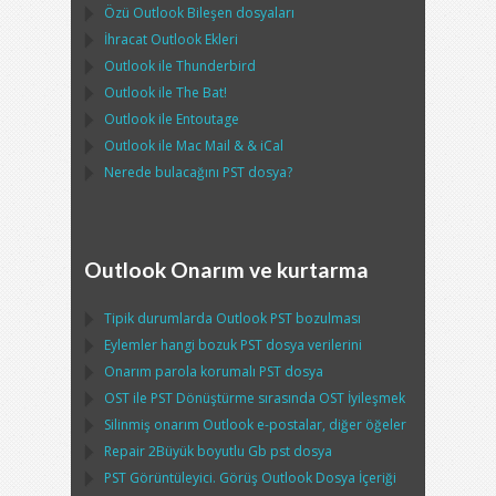
Özü
Outlook
Bileşen dosyaları
İhracat
Outlook
Ekleri
Outlook
ile
Thunderbird
Outlook
ile
The Bat!
Outlook
ile
Entoutage
Outlook
ile
Mac Mail
& &
iCal
Nerede bulacağını
PST
dosya?
Outlook Onarım ve kurtarma
Tipik durumlarda
Outlook PST
bozulması
Eylemler hangi bozuk
PST
dosya verilerini
Onarım parola korumalı
PST
dosya
OST
ile
PST
Dönüştürme sırasında
OST
İyileşmek
Silinmiş onarım
Outlook
e-postalar, diğer öğeler
Repair
2Büyük boyutlu Gb
pst
dosya
PST
Görüntüleyici. Görüş
Outlook
Dosya İçeriği