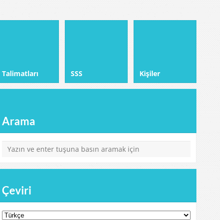
Talimatları
SSS
Kişiler
Arama
Çeviri