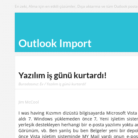
En zeki, Alma için en etkili çözümler, Dışa aktarma ve tüm Outlook posta 
Outlook Import
Yazılım iş günü kurtardı!
Buradasınız:
Ev
/ Yazılım iş günü kurtardı!
Jim McCool
I was having Kızımın dizüstü bilgisayarda Microsoft Vist
aldı 7. Windows yüklemeden önce 7, Yeni işletim sistem
yerleşik destekleyen herhangi bir e-posta yazılımı yoktu an
Görünüm, vb.
Ben yanlış bu ben Belgeler yeni bir dep
önce Vista işletim sisteminde MY Mail vardı onun e-pos