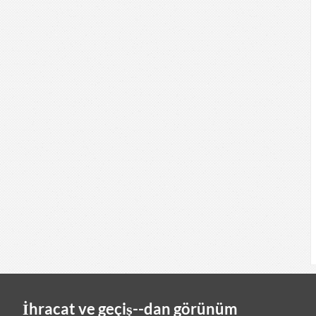
İhracat ve geçiş--dan görünüm