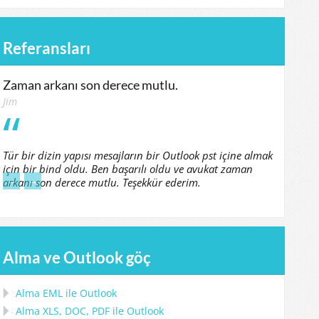
Referansları
Zaman arkanı son derece mutlu.
Jim
Tür bir dizin yapısı mesajların bir Outlook pst içine almak
için bir bind oldu. Ben başarılı oldu ve avukat zaman
←
→
arkanı son derece mutlu. Teşekkür ederim.
Alma ve Outlook göç
Alma
EML
ile
Outlook
Alma
XLS, DOC, PDF
ile
Outlook