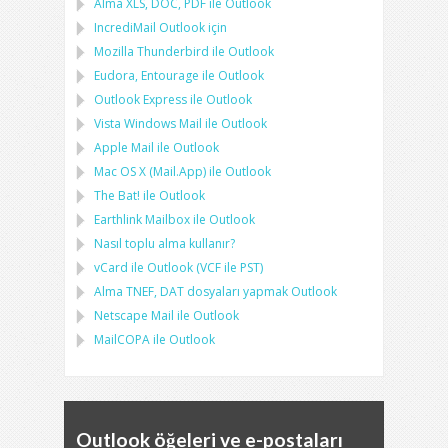
Alma
XLS, DOC, PDF
ile
Outlook
IncrediMail Outlook için
Mozilla Thunderbird
ile
Outlook
Eudora, Entourage
ile
Outlook
Outlook Express
ile
Outlook
Vista Windows Mail
ile
Outlook
Apple Mail
ile
Outlook
Mac OS X (Mail.App)
ile
Outlook
The Bat!
ile
Outlook
Earthlink Mailbox
ile
Outlook
Nasıl toplu alma kullanır?
vCard
ile
Outlook
(
VCF
ile
PST
)
Alma
TNEF, DAT
dosyaları yapmak
Outlook
Netscape Mail
ile
Outlook
MailCOPA
ile
Outlook
Outlook öğeleri ve e-postaları