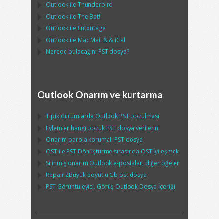
Outlook
ile
Thunderbird
Outlook
ile
The Bat!
Outlook
ile
Entoutage
Outlook
ile
Mac Mail
& &
iCal
Nerede bulacağını
PST
dosya?
Outlook Onarım ve kurtarma
Tipik durumlarda
Outlook PST
bozulması
Eylemler hangi bozuk
PST
dosya verilerini
Onarım parola korumalı
PST
dosya
OST
ile
PST
Dönüştürme sırasında
OST
İyileşmek
Silinmiş onarım
Outlook
e-postalar, diğer öğeler
Repair
2Büyük boyutlu Gb
pst
dosya
PST
Görüntüleyici. Görüş
Outlook
Dosya İçeriği