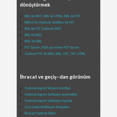
dönüştürmek
EML
ile
MHT
,
EML
ile
HTML
,
EML
ile
RTF
MBOX
ile
Outlook
,
MailBox
ile
PST
EML
ile
PST Outlook
2007
EML
ile
MSG
MSG
ile
EML
PST
Sürüm 2003 için erken
PST
Sürüm
Outlook PST
ile
MSG, EML, VCF, TXT, HTML
İhracat ve geçiş--dan görünüm
Outlook Export Wizard
modları
Outlook Export Software
seçenekler
Outlook Export Software
Ayarlar
Özü
Outlook
Bileşen dosyaları
İhracat
Outlook
Ekleri