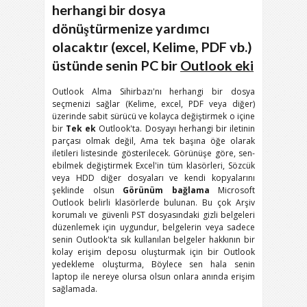
herhangi bir dosya
dönüştürmenize yardımcı
olacaktır (excel, Kelime, PDF vb.)
üstünde senin PC bir
Outlook eki
Outlook Alma Sihirbazı'nı herhangi bir dosya
seçmenizi sağlar (Kelime, excel, PDF veya diğer)
üzerinde sabit sürücü ve kolayca değiştirmek o içine
bir
Tek ek
Outlook'ta. Dosyayı herhangi bir iletinin
parçası olmak değil, Ama tek başına öğe olarak
iletileri listesinde gösterilecek. Görünüşe göre, sen-
ebilmek değiştirmek Excel'in tüm klasörleri, Sözcük
veya HDD diğer dosyaları ve kendi kopyalarını
şeklinde olsun
Görünüm bağlama
Microsoft
Outlook belirli klasörlerde bulunan. Bu çok Arşiv
korumalı ve güvenli PST dosyasındaki gizli belgeleri
düzenlemek için uygundur, belgelerin veya sadece
senin Outlook'ta sık kullanılan belgeler hakkının bir
kolay erişim deposu oluşturmak için bir Outlook
yedekleme oluşturma, Böylece sen hala senin
laptop ile nereye olursa olsun onlara anında erişim
sağlamada.