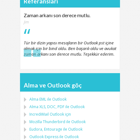
Referansları
Zaman arkanı son derece mutlu.
Jim
Tür bir dizin yapısı mesajların bir Outlook pst içine
almak için bir bind oldu. Ben başarılı oldu ve avukat
←
→
zaman arkanı son derece mutlu. Teşekkür ederim.
Alma ve Outlook göç
Alma
EML
ile
Outlook
Alma
XLS, DOC, PDF
ile
Outlook
IncrediMail Outlook için
Mozilla Thunderbird
ile
Outlook
Eudora, Entourage
ile
Outlook
Outlook Express
ile
Outlook