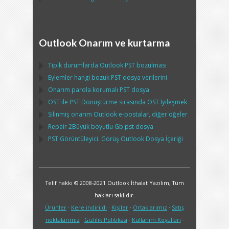
Outlook Onarım ve kurtarma
Tipik durumlarda
Outlook PST
bozulması
Eylemler hangi bozuk
PST
dosya verilerini
Onarım parola korumalı
PST
dosya
OST
ile
PST
Dönüştürme sırasında
OST
İyileşmek
Silinmiş onarım
Outlook
e-postalar, diğer öğeler
Repair
2Büyük boyutlu Gb
pst
dosya
PST
Görüntüleyici. Görüş
Outlook
Dosya İçeriği
Telif hakkı © 2008-2021 Outlook İthalat Yazılım, Tüm
hakları saklıdır.
Ürünler
·
Kere indirildi
·
Kişiler
·
Ortaklarımız
·
Satış
noktalarımız
·
Gizlilik Politikası
·
Kullanım Koşulları
·