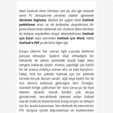
Nasıl Outlook Alma Sihirbazı size bir dizi eğe üstünde
senin PC dönüştürme yardımcı olabilir öğrenmek
Görünüm bağlama
, Böylece bir uygun olma
Outlook
yedekleme
aracı ve sık kullanılan dosyalarınızı bir
posta klasöründe saklamak izin. Outlook Alma Sihirbazı
ile kolayca kaydedilen dosya aktarabilirsiniz
Outlook
için Excel
veya üzerinden
Outlook için Word
, Hatta
Outlook'a PDF
ya da birisi diğer eğe.
Dosya eklerini her zaman ilgili e-posta iletilerini
parçası olmuştur. Sadece olup olmadığını bir
iletisinde ek adının yanındaki küçük kağıt atacı
simgesi bakarak söyler misiniz, yapıldığı için belirli
bir ek arama oldukça zaman alıcı ve kafa karıştırıcı.
Fakat, hızlı bir şekilde bulmak için bir yetenek
nerede birçok durum vardır, açık veya belirli bir ek
son derece kullanışlı geleceğini ileri. Örneğin,
standart belge şablonları bir sürü varsa ya da fiyat
listeleri düzenli olarak birden çok alıcıya
göndermek, sen-ebilmek istemek onları fiziksel
olarak Outlook klasörlerinizi kolay erişim ve iletişim
için bir arada bulunması. Sen-ebilmek da istemek bir
PST dosyası içinde depolanması ve muhtemelen