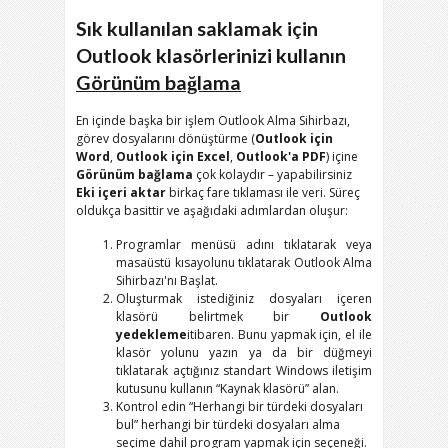
Sık kullanılan saklamak için
Outlook klasörlerinizi kullanın
Görünüm bağlama
En içinde başka bir işlem Outlook Alma Sihirbazı,
görev dosyalarını dönüştürme (
Outlook için
Word
,
Outlook için Excel
,
Outlook'a PDF
) içine
Görünüm bağlama
çok kolaydır – yapabilirsiniz
Eki içeri aktar
birkaç fare tıklaması ile veri. Süreç
oldukça basittir ve aşağıdaki adımlardan oluşur:
Programlar menüsü adını tıklatarak veya
masaüstü kısayolunu tıklatarak Outlook Alma
Sihirbazı'nı Başlat.
Oluşturmak istediğiniz dosyaları içeren
klasörü belirtmek bir
Outlook
yedekleme
itibaren. Bunu yapmak için, el ile
klasör yolunu yazın ya da bir düğmeyi
tıklatarak açtığınız standart Windows iletişim
kutusunu kullanın “Kaynak klasörü” alan.
Kontrol edin “Herhangi bir türdeki dosyaları
bul” herhangi bir türdeki dosyaları alma
seçime dahil program yapmak için seçeneği.