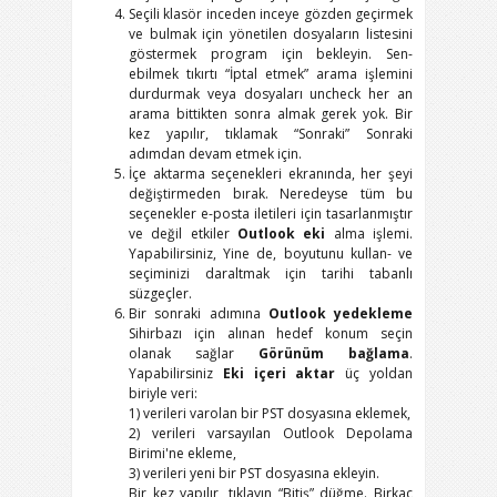
Seçili klasör inceden inceye gözden geçirmek
ve bulmak için yönetilen dosyaların listesini
göstermek program için bekleyin. Sen-
ebilmek tıkırtı “İptal etmek” arama işlemini
durdurmak veya dosyaları uncheck her an
arama bittikten sonra almak gerek yok. Bir
kez yapılır, tıklamak “Sonraki” Sonraki
adımdan devam etmek için.
İçe aktarma seçenekleri ekranında, her şeyi
değiştirmeden bırak. Neredeyse tüm bu
seçenekler e-posta iletileri için tasarlanmıştır
ve değil etkiler
Outlook eki
alma işlemi.
Yapabilirsiniz, Yine de, boyutunu kullan- ve
seçiminizi daraltmak için tarihi tabanlı
süzgeçler.
Bir sonraki adımına
Outlook yedekleme
Sihirbazı için alınan hedef konum seçin
olanak sağlar
Görünüm bağlama
.
Yapabilirsiniz
Eki içeri aktar
üç yoldan
biriyle veri:
1) verileri varolan bir PST dosyasına eklemek,
2) verileri varsayılan Outlook Depolama
Birimi'ne ekleme,
3) verileri yeni bir PST dosyasına ekleyin.
Bir kez yapılır, tıklayın “Bitiş” düğme. Birkaç