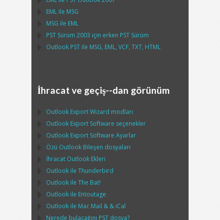
EML
ile
MSG
MSG
ile
EML
PST
Sürüm 2003 için erken
PST
Sürüm
Outlook PST
ile
MSG, EML, VCF, TXT, HTML
İhracat ve geçiş--dan görünüm
Outlook Export Wizard
modları
Outlook Export Software
seçenekler
Outlook Export Software
Ayarlar
Özü
Outlook
Bileşen dosyaları
İhracat
Outlook
Ekleri
Outlook
ile
Thunderbird
Outlook
ile
The Bat!
Outlook
ile
Entoutage
Outlook
ile
Mac Mail
& &
iCal
Nerede bulacağını
PST
dosya?