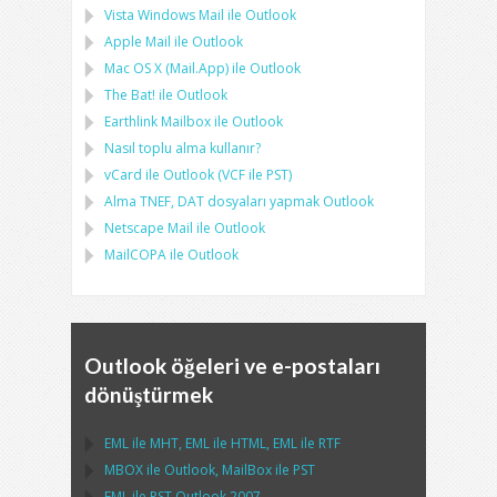
Vista Windows Mail
ile
Outlook
Apple Mail
ile
Outlook
Mac OS X (Mail.App)
ile
Outlook
The Bat!
ile
Outlook
Earthlink Mailbox
ile
Outlook
Nasıl toplu alma kullanır?
vCard
ile
Outlook
(
VCF
ile
PST
)
Alma
TNEF, DAT
dosyaları yapmak
Outlook
Netscape Mail
ile
Outlook
MailCOPA
ile
Outlook
Outlook öğeleri ve e-postaları
dönüştürmek
EML
ile
MHT
,
EML
ile
HTML
,
EML
ile
RTF
MBOX
ile
Outlook
,
MailBox
ile
PST
EML
ile
PST Outlook
2007