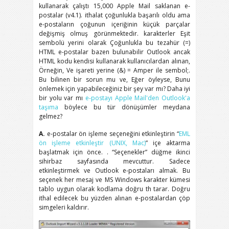
kullanarak çalıştı 15,000 Apple Mail saklanan e-
postalar (v4.1). ithalat çoğunlukla başarılı oldu ama
e-postaların çoğunun içeriğinin küçük parçalar
değişmiş olmuş görünmektedir. karakterler Eşit
sembolü yerini olarak Çoğunlukla bu tezahür (=)
HTML e-postalar bazen bulunabilir Outlook ancak
HTML kodu kendisi kullanarak kullanıcılardan alınan,
Örneğin, Ve işareti yerine (&) = Amper ile sembol;.
Bu bilinen bir sorun mu ve, Eğer öyleyse, Bunu
önlemek için yapabileceğiniz bir şey var mı? Daha iyi
bir yolu var mı
e-postayı Apple Mail'den Outlook'a
taşıma
böylece bu tür dönüşümler meydana
gelmez?
A.
e-postalar ön işleme seçeneğini etkinleştirin “
EML
ön işleme etkinleştir (UNIX, Mac)
” içe aktarma
başlatmak için önce. . “Seçenekler” düğme ikinci
sihirbaz sayfasında mevcuttur. Sadece
etkinleştirmek ve Outlook e-postaları almak. Bu
seçenek her mesaj ve MS Windows karakter kümesi
tablo uygun olarak kodlama doğru th tarar. Doğru
ithal edilecek bu yüzden alınan e-postalardan çöp
simgeleri kaldırır.