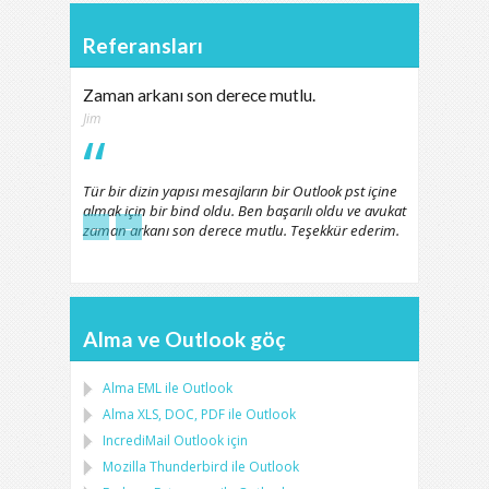
Referansları
Zaman arkanı son derece mutlu.
Jim
Tür bir dizin yapısı mesajların bir Outlook pst içine
almak için bir bind oldu. Ben başarılı oldu ve avukat
←
→
zaman arkanı son derece mutlu. Teşekkür ederim.
Alma ve Outlook göç
Alma
EML
ile
Outlook
Alma
XLS, DOC, PDF
ile
Outlook
IncrediMail Outlook için
Mozilla Thunderbird
ile
Outlook