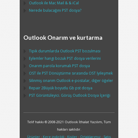
Outlook
ile
Mac Mail
& &
iCal
Nerede bulacağını
PST
dosya?
Outlook Onarım ve kurtarma
Tipik durumlarda
Outlook PST
bozulması
Eylemler hangi bozuk
PST
dosya verilerini
Onarım parola korumalı
PST
dosya
OST
ile
PST
Dönüştürme sırasında
OST
İyileşmek
Silinmiş onarım
Outlook
e-postalar, diğer öğeler
Repair
2Büyük boyutlu Gb
pst
dosya
PST
Görüntüleyici. Görüş
Outlook
Dosya İçeriği
Telif hakkı © 2008-2021 Outlook İthalat Yazılım, Tüm
hakları saklıdır.
Ürünler
·
Kere indirildi
·
Kişiler
·
Ortaklarımız
·
Satış