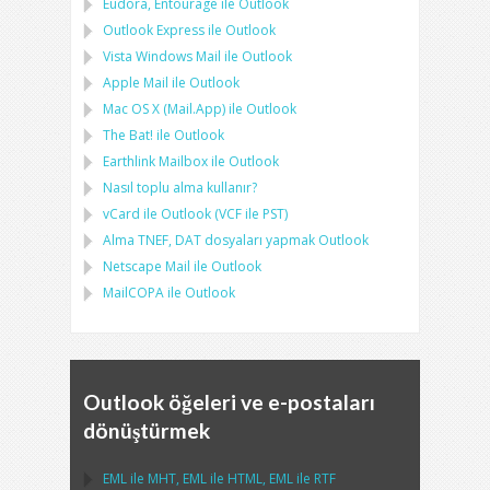
Eudora, Entourage
ile
Outlook
Outlook Express
ile
Outlook
Vista Windows Mail
ile
Outlook
Apple Mail
ile
Outlook
Mac OS X (Mail.App)
ile
Outlook
The Bat!
ile
Outlook
Earthlink Mailbox
ile
Outlook
Nasıl toplu alma kullanır?
vCard
ile
Outlook
(
VCF
ile
PST
)
Alma
TNEF, DAT
dosyaları yapmak
Outlook
Netscape Mail
ile
Outlook
MailCOPA
ile
Outlook
Outlook öğeleri ve e-postaları
dönüştürmek
EML
ile
MHT
,
EML
ile
HTML
,
EML
ile
RTF