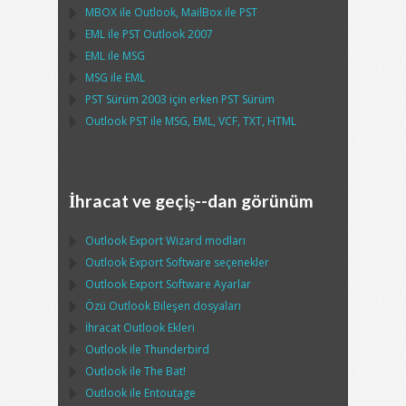
MBOX
ile
Outlook
,
MailBox
ile
PST
EML
ile
PST Outlook
2007
EML
ile
MSG
MSG
ile
EML
PST
Sürüm 2003 için erken
PST
Sürüm
Outlook PST
ile
MSG, EML, VCF, TXT, HTML
İhracat ve geçiş--dan görünüm
Outlook Export Wizard
modları
Outlook Export Software
seçenekler
Outlook Export Software
Ayarlar
Özü
Outlook
Bileşen dosyaları
İhracat
Outlook
Ekleri
Outlook
ile
Thunderbird
Outlook
ile
The Bat!
Outlook
ile
Entoutage