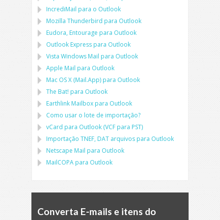
IncrediMail para o Outlook
Mozilla Thunderbird
para
Outlook
Eudora, Entourage
para
Outlook
Outlook Express
para
Outlook
Vista Windows Mail
para
Outlook
Apple Mail
para
Outlook
Mac OS X (Mail.App)
para
Outlook
The Bat!
para
Outlook
Earthlink Mailbox
para
Outlook
Como usar o lote de importação?
vCard
para
Outlook
(
VCF
para
PST
)
Importação
TNEF, DAT
arquivos para
Outlook
Netscape Mail
para
Outlook
MailCOPA
para
Outlook
Converta E-mails e itens do