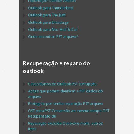
Exportação
Outlook
Anexos
Outlook
para
Thunderbird
Outlook
para
The Bat!
Outlook
para
Entoutage
Outlook
para
Mac Mail
&
iCal
Onde encontrar
PST
arquivo?
Recuperação e reparo do
outlook
Casos típicos de
Outlook PST
corrupção
Ações que podem danificar a
PST
dados do
arquivo
Protegido por senha reparação
PST
arquivo
OST
para
PST
Conversão ao mesmo tempo
OST
Recuperação de
Reparação excluída
Outlook
e-mails, outros
itens