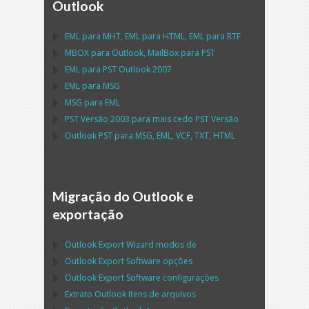
Outlook
EML
para
MHT
,
EML
para
HTML
,
EML
para
RTF
MBOX
para
Outlook
,
MailBox
para
PST
EML
para
PST Outlook
2007
EML
para
MSG
MSG
para
EML
PST
Versão 2003 para mais cedo
PST
Versão
Outlook PST
para
MSG, EML, VCF, TXT, HTML
Migração do Outlook e
exportação
Outlook Export Wizard
modos de
Outlook Export Software
opções
Outlook Export Software
configurações
Extrato
Outlook
Itens de arquivos