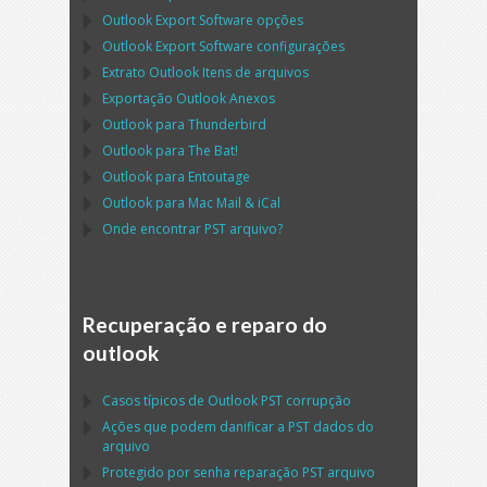
Outlook Export Software
opções
Outlook Export Software
configurações
Extrato
Outlook
Itens de arquivos
Exportação
Outlook
Anexos
Outlook
para
Thunderbird
Outlook
para
The Bat!
Outlook
para
Entoutage
Outlook
para
Mac Mail
&
iCal
Onde encontrar
PST
arquivo?
Recuperação e reparo do
outlook
Casos típicos de
Outlook PST
corrupção
Ações que podem danificar a
PST
dados do
arquivo
Protegido por senha reparação
PST
arquivo