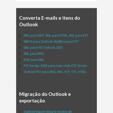
Converta E-mails e itens do
Outlook
EML
para
MHT
,
EML
para
HTML
,
EML
para
RTF
MBOX
para
Outlook
,
MailBox
para
PST
EML
para
PST Outlook
2007
EML
para
MSG
MSG
para
EML
PST
Versão 2003 para mais cedo
PST
Versão
Outlook PST
para
MSG, EML, VCF, TXT, HTML
Migração do Outlook e
exportação
Outlook Export Wizard
modos de