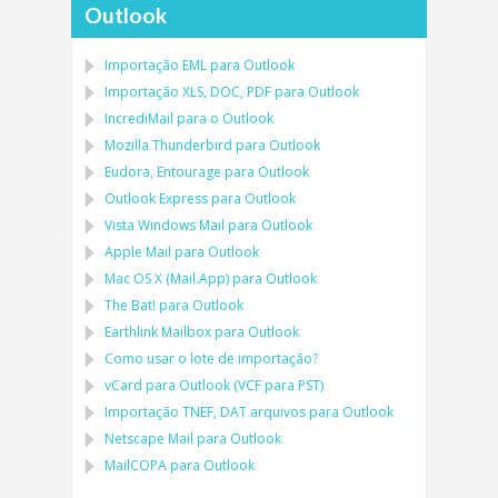
Outlook
Importação
EML
para
Outlook
Importação
XLS, DOC, PDF
para
Outlook
IncrediMail para o Outlook
Mozilla Thunderbird
para
Outlook
Eudora, Entourage
para
Outlook
Outlook Express
para
Outlook
Vista Windows Mail
para
Outlook
Apple Mail
para
Outlook
Mac OS X (Mail.App)
para
Outlook
The Bat!
para
Outlook
Earthlink Mailbox
para
Outlook
Como usar o lote de importação?
vCard
para
Outlook
(
VCF
para
PST
)
Importação
TNEF, DAT
arquivos para
Outlook
Netscape Mail
para
Outlook
MailCOPA
para
Outlook