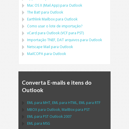
Mac OS X (Mail.App)
para
Outlook
The Bat!
para
Outlook
Earthlink Mailbox
para
Outlook
Como usar o lote de importação?
vCard
para
Outlook
(
VCF
para
PST
)
Importação
TNEF, DAT
arquivos para
Outlook
Netscape Mail
para
Outlook
MailCOPA
para
Outlook
Converta E-mails e itens do
Outlook
EML
para
MHT
,
EML
para
HTML
,
EML
para
RTF
MBOX
para
Outlook
,
MailBox
para
PST
EML
para
PST Outlook
2007
EML
para
MSG