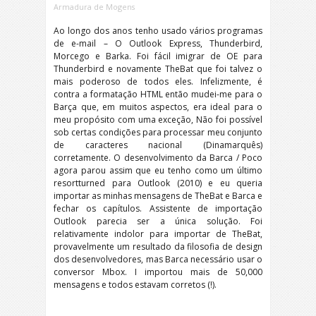
Armadura de Mogens
Ao longo dos anos tenho usado vários programas
de e-mail – O Outlook Express, Thunderbird,
Morcego e Barka. Foi fácil imigrar de OE para
Thunderbird e novamente TheBat que foi talvez o
mais poderoso de todos eles. Infelizmente, é
contra a formatação HTML então mudei-me para o
Barça que, em muitos aspectos, era ideal para o
meu propósito com uma exceção, Não foi possível
sob certas condições para processar meu conjunto
de caracteres nacional (Dinamarquês)
corretamente.
O desenvolvimento da Barca / Poco
agora parou assim que eu tenho como um último
resortturned para Outlook (2010) e eu queria
importar as minhas mensagens de TheBat e Barca e
fechar os capítulos. Assistente de importação
Outlook parecia ser a única solução. Foi
relativamente indolor para importar de TheBat,
provavelmente um resultado da filosofia de design
dos desenvolvedores, mas Barca necessário usar o
conversor Mbox. I importou mais de 50,000
mensagens e todos estavam corretos (!).