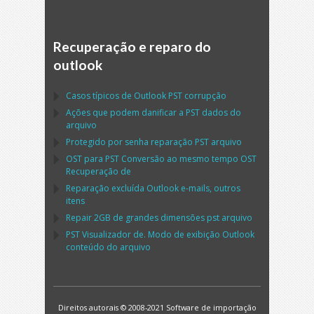
Recuperação e reparo do
outlook
Casos típicos de
Outlook PST
corrupção
Ações que podem danificar a
PST
dados do
arquivo
Protegido por senha reparação
PST
arquivo
OST
para
PST
Conversão ao mesmo tempo
OST
Recuperação de
Reparação excluída
Outlook
e-mails, outros
itens
Repair
2GB de grandes dimensões
pst
arquivo
PST
Visualizador de. Modo de exibição
Outlook
conteúdo do arquivo
Direitos autorais © 2008-2021 Software de importação