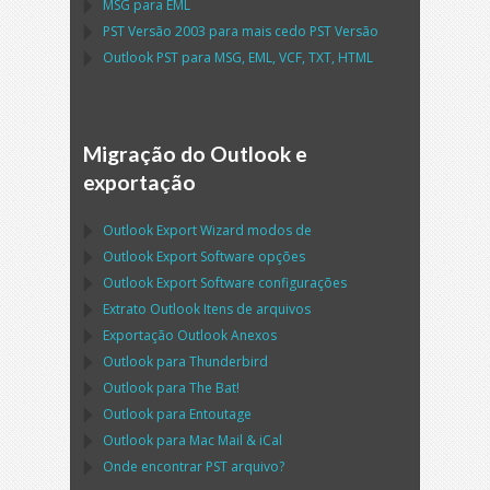
MSG
para
EML
PST
Versão 2003 para mais cedo
PST
Versão
Outlook PST
para
MSG, EML, VCF, TXT, HTML
Migração do Outlook e
exportação
Outlook Export Wizard
modos de
Outlook Export Software
opções
Outlook Export Software
configurações
Extrato
Outlook
Itens de arquivos
Exportação
Outlook
Anexos
Outlook
para
Thunderbird
Outlook
para
The Bat!
Outlook
para
Entoutage
Outlook
para
Mac Mail
&
iCal
Onde encontrar
PST
arquivo?