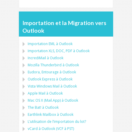
Importation et la Migration vers
Outlook
Importation
EML
à
Outlook
Importation
XLS, DOC, PDF
à
Outlook
IncrediMail à Outlook
Mozilla Thunderbird
à
Outlook
Eudora, Entourage
à
Outlook
Outlook Express
à
Outlook
Vista Windows Mail
à
Outlook
Apple Mail
à
Outlook
Mac OS X (Mail.App)
à
Outlook
The Bat!
à
Outlook
Earthlink Mailbox
à
Outlook
L’utilisation de l’importation du lot?
vCard
à
Outlook
(
VCF
à
PST
)