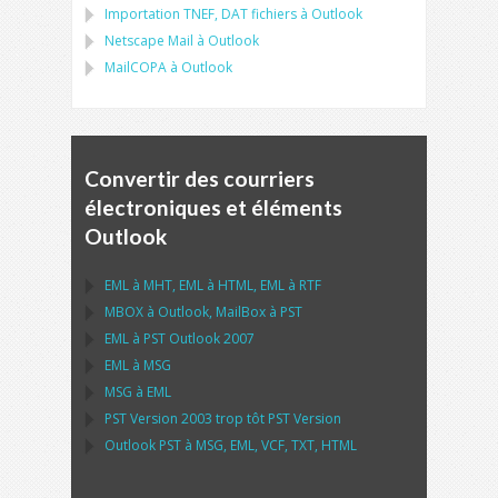
Importation
TNEF, DAT
fichiers à
Outlook
Netscape Mail
à
Outlook
MailCOPA
à
Outlook
Convertir des courriers
électroniques et éléments
Outlook
EML
à
MHT
,
EML
à
HTML
,
EML
à
RTF
MBOX
à
Outlook
,
MailBox
à
PST
EML
à
PST Outlook
2007
EML
à
MSG
MSG
à
EML
PST
Version 2003 trop tôt
PST
Version
Outlook PST
à
MSG, EML, VCF, TXT, HTML