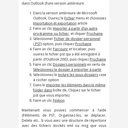
dans Outlook d’une version antérieure.
Dans la version antérieure de Microsoft
Outlook, Ouvrez le
Fichier
menu et choisissez
Importation et exportation
article
Faire un clic
Importer à partir d’un autre
programme ou fichier
, et cliquer
Prochaine
Sélectionner
Fichier de dossier personnel
(.PST)
option, puis cliquez
Prochaine
Faire un clic
Parcourir
et localiser, puis
ouvrez le fichier pst qui a été enregistré à
partir d’Outlook 2003, puis cliquez
Prochaine
Faire un clic
Dossiers personnels
en vertu de
Sélectionnez le dossier à importer à partir
Sélectionnez le
Inclure les sous-dossiers
case
à cocher option
Dans le
Importer les éléments dans le même
folde
r dans
boîte de, Cliquez sur le fichier
pst que vous importez
Faire un clic
Finition
Maintenant vous pouvez commencer à l’aide
d’éléments de PST, Organisez-les, se déplacer,
Delete etc.. Si vous avez une structure de répertoire
avec des fichiers stockés eml ou msg que vous