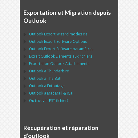
Exportation et Migration depuis
Outlook
Outlook Export Wizard
modes de
Outlook Export Software
Options
Outlook Export Software
paramètres
Extrait
Outlook
Éléments aux fichiers
Exportation
Outlook
Attachements
Outlook
à
Thunderbird
Outlook
à
The Bat!
Outlook
à
Entoutage
Outlook
à
Mac Mail
&
iCal
Où trouver
PST
fichier?
Récupération et réparation
d’outlook