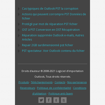
Cas typiques de
Outlook PST
la corruption
Actions qui peuvent corrompre
PST
Données de
fichier
Protégé par mot de réparation
PST
fichier
OST
à
PST
Conversion en
OST
Récupération
Réparation supprimée
Outlook
e-mails, Autres
Articles
Repair
2GB surdimensionné
pst
fichier
PST
spectateur. Voir
Outlook
contenu du fichier
Droits d'auteur © 2008-2021 Logiciel d’importation
Outlook, Tous droits réservés.
Produits
·
Téléchargements
·
Contacts
·
Nos partenaires
·
Revendeurs
·
Politique de confidentialité
·
Conditions
d’utilisation
·
Politique anti-Spam