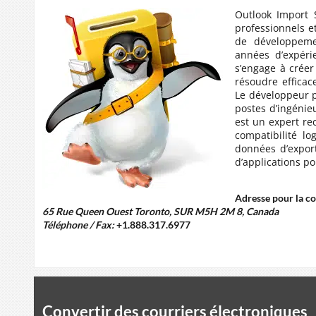
Outlook Import 
professionnels e
de développemen
années d’expérie
s’engage à créer 
résoudre efficac
Le développeur p
postes d’ingénie
est un expert re
compatibilité lo
données d’expor
d’applications po
Adresse pour la c
65 Rue Queen Ouest Toronto, SUR M5H 2M 8, Canada
Téléphone / Fax:
+1.888.317.6977
Convertir des courriers électroniques