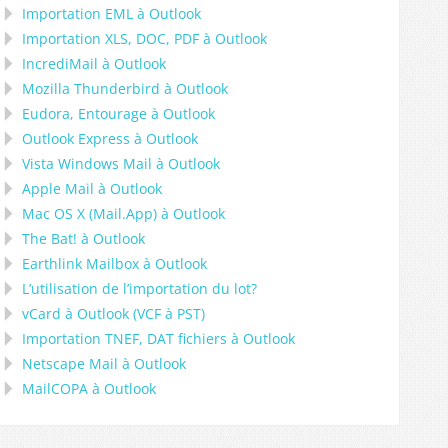
Importation
EML
à
Outlook
Importation
XLS, DOC, PDF
à
Outlook
IncrediMail à Outlook
Mozilla Thunderbird
à
Outlook
Eudora, Entourage
à
Outlook
Outlook Express
à
Outlook
Vista Windows Mail
à
Outlook
Apple Mail
à
Outlook
Mac OS X (Mail.App)
à
Outlook
The Bat!
à
Outlook
Earthlink Mailbox
à
Outlook
L’utilisation de l’importation du lot?
vCard
à
Outlook
(
VCF
à
PST
)
Importation
TNEF, DAT
fichiers à
Outlook
Netscape Mail
à
Outlook
MailCOPA
à
Outlook