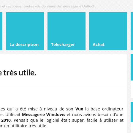
tion et récupérer toutes vos données de messagerie Outlook.
La description
Télécharger
Achat
très utile.
faires qui a été mise à niveau de son
Vue
la base ordinateur
. Utilisait
Messagerie Windows
et nous avions besoin d’une
 2010
. Pensait que le logiciel était super, facile à utiliser et
 un utilitaire très utile.