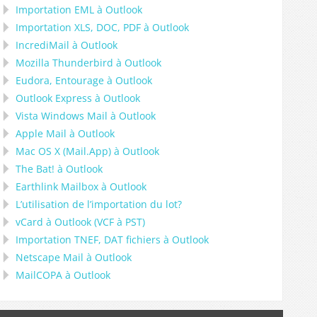
Importation
EML
à
Outlook
Importation
XLS, DOC, PDF
à
Outlook
IncrediMail à Outlook
Mozilla Thunderbird
à
Outlook
Eudora, Entourage
à
Outlook
Outlook Express
à
Outlook
Vista Windows Mail
à
Outlook
Apple Mail
à
Outlook
Mac OS X (Mail.App)
à
Outlook
The Bat!
à
Outlook
Earthlink Mailbox
à
Outlook
L’utilisation de l’importation du lot?
vCard
à
Outlook
(
VCF
à
PST
)
Importation
TNEF, DAT
fichiers à
Outlook
Netscape Mail
à
Outlook
MailCOPA
à
Outlook