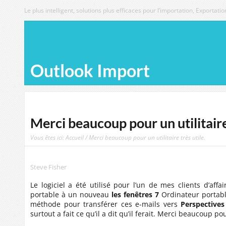
Le plus intelligent, solutions plus efficaces pour l’importation, Exporta
Outlook Import
Merci beaucoup pour un utilitaire 
Vous êtes ici:
Accueil
/ Merci beaucoup pour un utilitaire très utile.
Steve Fisher
Le logiciel a été utilisé pour l’un de mes clients d’af
portable à un nouveau
les fenêtres 7
Ordinateur portable
méthode pour transférer ces e-mails vers
Perspectives
surtout a fait ce qu’il a dit qu’il ferait. Merci beaucoup pour