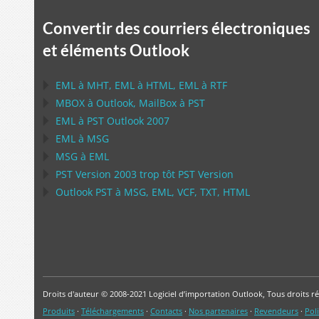
Convertir des courriers électroniques
et éléments Outlook
EML
à
MHT
,
EML
à
HTML
,
EML
à
RTF
MBOX
à
Outlook
,
MailBox
à
PST
EML
à
PST Outlook
2007
EML
à
MSG
MSG
à
EML
PST
Version 2003 trop tôt
PST
Version
Outlook PST
à
MSG, EML, VCF, TXT, HTML
Droits d'auteur © 2008-2021 Logiciel d’importation Outlook, Tous droits ré
Produits
·
Téléchargements
·
Contacts
·
Nos partenaires
·
Revendeurs
·
Poli