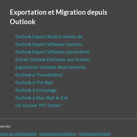
Exportation et Migration depuis
Outlook
Outlook Export Wizard
modes de
Outlook Export Software
Options
Outlook Export Software
paramètres
Extrait
Outlook
Éléments aux fichiers
Exportation
Outlook
Attachements
Outlook
à
Thunderbird
Outlook
à
The Bat!
Outlook
à
Entoutage
Outlook
à
Mac Mail
&
iCal
Où trouver
PST
fichier?
servés.
tique de confidentialité
·
Conditions d’utilisation
·
Politique anti-Spam