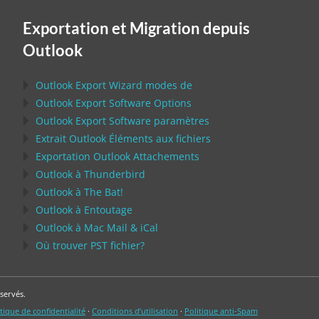
Exportation et Migration depuis
Outlook
Outlook Export Wizard
modes de
Outlook Export Software
Options
Outlook Export Software
paramètres
Extrait
Outlook
Éléments aux fichiers
Exportation
Outlook
Attachements
Outlook
à
Thunderbird
Outlook
à
The Bat!
Outlook
à
Entoutage
Outlook
à
Mac Mail
&
iCal
Où trouver
PST
fichier?
servés.
tique de confidentialité
·
Conditions d’utilisation
·
Politique anti-Spam