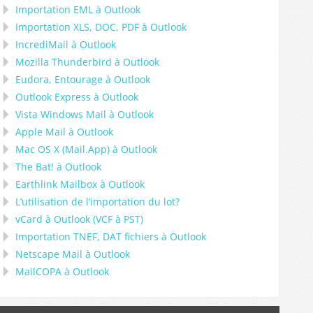
Importation
EML
à
Outlook
Importation
XLS, DOC, PDF
à
Outlook
IncrediMail à Outlook
Mozilla Thunderbird
à
Outlook
Eudora, Entourage
à
Outlook
Outlook Express
à
Outlook
Vista Windows Mail
à
Outlook
Apple Mail
à
Outlook
Mac OS X (Mail.App)
à
Outlook
The Bat!
à
Outlook
Earthlink Mailbox
à
Outlook
L’utilisation de l’importation du lot?
vCard
à
Outlook
(
VCF
à
PST
)
Importation
TNEF, DAT
fichiers à
Outlook
Netscape Mail
à
Outlook
MailCOPA
à
Outlook