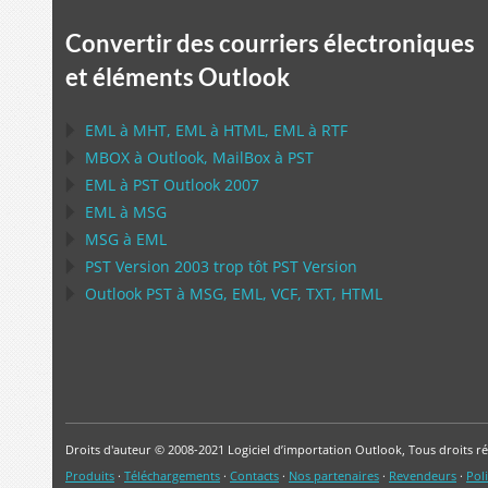
Convertir des courriers électroniques
et éléments Outlook
EML
à
MHT
,
EML
à
HTML
,
EML
à
RTF
MBOX
à
Outlook
,
MailBox
à
PST
EML
à
PST Outlook
2007
EML
à
MSG
MSG
à
EML
PST
Version 2003 trop tôt
PST
Version
Outlook PST
à
MSG, EML, VCF, TXT, HTML
Droits d'auteur © 2008-2021 Logiciel d’importation Outlook, Tous droits ré
Produits
·
Téléchargements
·
Contacts
·
Nos partenaires
·
Revendeurs
·
Poli