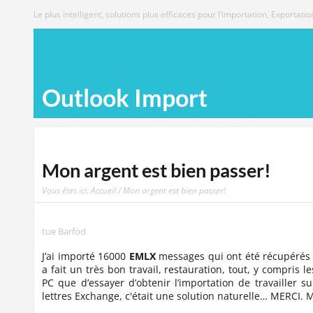
Le plus intelligent, solutions plus efficaces pour l’importation, Exporta
Outlook Import
Mon argent est bien passer!
Vous êtes ici:
Accueil
/ Mon argent est bien passer!
tue Barfod
J’ai importé 16000
EMLX
messages qui ont été récupérés 
a fait un très bon travail, restauration, tout, y compris les
PC que d’essayer d’obtenir l’importation de travailler s
lettres Exchange, c'était une solution naturelle… MERCI. 