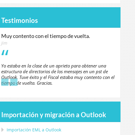
Testimonios
Muy contento con el tiempo de vuelta.
Jim
Yo estaba en la clase de un aprieto para obtener una
estructura de directorios de los mensajes en un pst de
Outlook. Tuve éxito y el Fiscal estaba muy contento con el
←
→
tiempo de vuelta. Gracias.
Importación y migración a Outlook
Importación
EML
a
Outlook