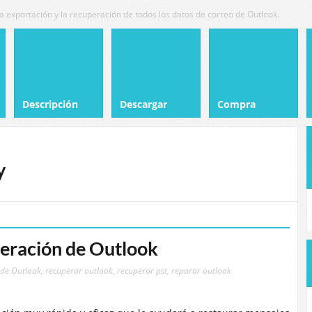
 La exportación y la recuperación de todos los datos de correo de Outlook.
Descripción
Descargar
Compra
y
eración de Outlook
 de Outlook
,
recuperar outlook
,
recuperar pst
,
reparar outlook