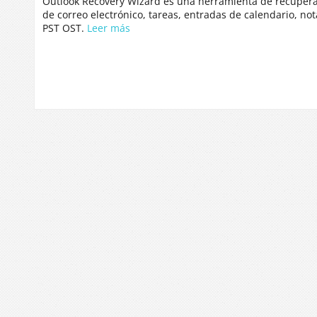
Outlook Recovery Wizard es una herramienta de recuperac
recuperación
de
de correo electrónico, tareas, entradas de calendario, no
Outlook
PST OST.
Leer más