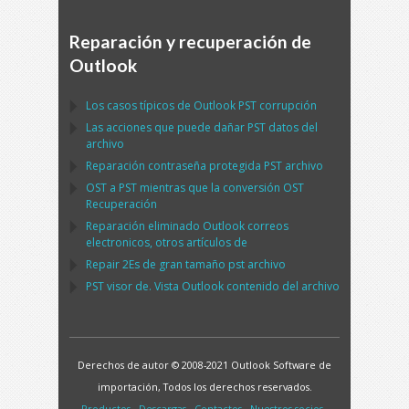
Reparación y recuperación de
Outlook
Los casos típicos de
Outlook PST
corrupción
Las acciones que puede dañar
PST
datos del
archivo
Reparación contraseña protegida
PST
archivo
OST
a
PST
mientras que la conversión
OST
Recuperación
Reparación eliminado
Outlook
correos
electronicos, otros artículos de
Repair
2Es de gran tamaño
pst
archivo
PST
visor de. Vista
Outlook
contenido del archivo
Derechos de autor © 2008-2021 Outlook Software de
importación, Todos los derechos reservados.
Productos
·
Descargas
·
Contactos
·
Nuestros socios
·