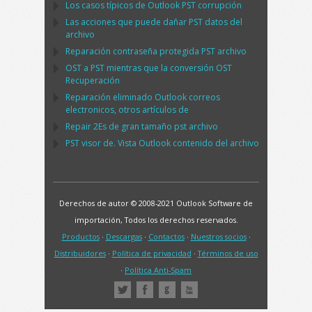
Los casos típicos de
Outlook PST
corrupción
Las acciones que puede dañar
PST
datos del
archivo
Reparación contraseña protegida
PST
archivo
OST
a
PST
mientras que la conversión
OST
Recuperación
Reparación eliminado
Outlook
correos
electronicos, otros artículos de
Repair
2Es de gran tamaño
pst
archivo
PST
visor de. Vista
Outlook
contenido del archivo
Derechos de autor © 2008-2021 Outlook Software de
importación, Todos los derechos reservados.
Productos
·
Descargas
·
Contactos
·
Nuestros socios
·
Distribuidores
·
Política de privacidad
·
Términos de uso
·
Política Anti-Spam