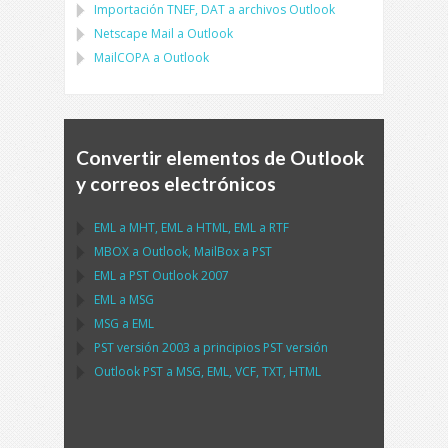
Importación
TNEF, DAT
a archivos
Outlook
Netscape Mail
a
Outlook
MailCOPA
a
Outlook
Convertir elementos de Outlook
y correos electrónicos
EML
a
MHT
,
EML
a
HTML
,
EML
a
RTF
MBOX
a
Outlook
,
MailBox
a
PST
EML
a
PST Outlook
2007
EML
a
MSG
MSG
a
EML
PST
versión 2003 a principios
PST
versión
Outlook PST
a
MSG, EML, VCF, TXT, HTML