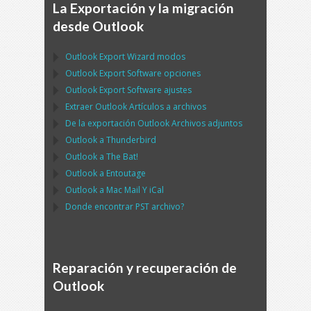
La Exportación y la migración
desde Outlook
Outlook Export Wizard
modos
Outlook Export Software
opciones
Outlook Export Software
ajustes
Extraer
Outlook
Artículos a archivos
De la exportación
Outlook
Archivos adjuntos
Outlook
a
Thunderbird
Outlook
a
The Bat!
Outlook
a
Entoutage
Outlook
a
Mac Mail
Y
iCal
Donde encontrar
PST
archivo?
Reparación y recuperación de
Outlook