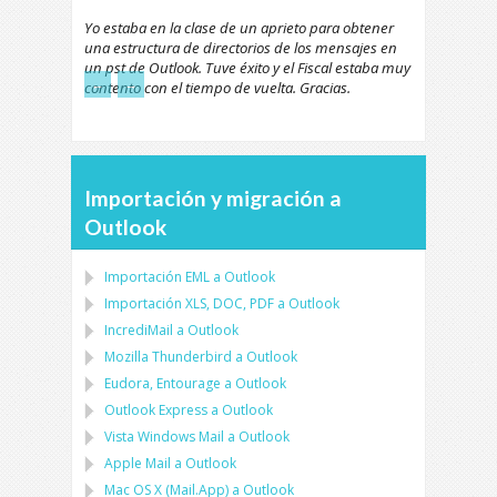
Yo estaba en la clase de un aprieto para obtener
una estructura de directorios de los mensajes en
un pst de Outlook. Tuve éxito y el Fiscal estaba muy
←
→
contento con el tiempo de vuelta. Gracias.
Importación y migración a
Outlook
Importación
EML
a
Outlook
Importación
XLS, DOC, PDF
a
Outlook
IncrediMail a Outlook
Mozilla Thunderbird
a
Outlook
Eudora, Entourage
a
Outlook
Outlook Express
a
Outlook
Vista Windows Mail
a
Outlook
Apple Mail
a
Outlook
Mac OS X (Mail.App)
a
Outlook