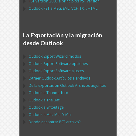
PST
versión 2003 a principios
PST
versión
Outlook PST
a
MSG, EML, VCF, TXT, HTML
La Exportación y la migración
desde Outlook
Outlook Export Wizard
modos
Outlook Export Software
opciones
Outlook Export Software
ajustes
Extraer
Outlook
Artículos a archivos
De la exportación
Outlook
Archivos adjuntos
Outlook
a
Thunderbird
Outlook
a
The Bat!
Outlook
a
Entoutage
Outlook
a
Mac Mail
Y
iCal
Donde encontrar
PST
archivo?