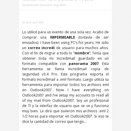
herramienta funciona muy bien.
bruce speidel
Lo utilicé para un evento de una sola vez. Acabo de
comprar una
IMPERMEABLE
(todavía de ser
enviados).
I have been using PC’s for years
. He sido
un
correo incredi
de usuario para muchos años.
Con el fin de migrar a todo lo “
mimbre
“, Tenía que
obtener toda mi Incredimail guardado en un
formato compatible con
panorama 2007
. Esta
herramienta se llama Incredimail copia de
seguridad v3.4 Pro. Este programa exporta el
formato Incredimail a .eml formato. Luego utiliza su
herramienta para importar todos los archivos eml
en Outlook2007.
Now I have everything on
Outlook2007 and I’ve setup my accounts to read all
of my mail from Outlook2007
. Soy un profesional
de TI y la interfaz de usuario que se ve y funciona
muy bien. Le dirá que tuvieron mis archivos .eml 2
1/2 horas para importar en Outlook2007. Si eso te
dice la cantidad de correo que tengo…