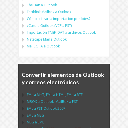
The Bat!
a
Outlook
Earthlink Mailbox
a
Outlook
Cómo utilizar la importación por lotes?
vCard
a
Outlook
(
VCF
a
PST
)
Importación
TNEF, DAT
a archivos
Outlook
Netscape Mail
a
Outlook
MailCOPA
a
Outlook
Convertir elementos de Outlook
y correos electrónicos
EML
a
MHT
,
EML
a
HTML
,
EML
a
RTF
MBOX
a
Outlook
,
MailBox
a
PST
EML
a
PST Outlook
2007
EML
a
MSG
MSG
a
EML