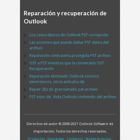
Reparación y recuperación de
Outlook
Los casos típicos de
Outlook PST
corrupción
Las acciones que puede dañar
PST
datos del
archivo
Reparación contraseña protegida
PST
archivo
OST
a
PST
mientras que la conversión
OST
Recuperación
Reparación eliminado
Outlook
correos
electronicos, otros artículos de
Repair
2Es de gran tamaño
pst
archivo
PST
visor de. Vista
Outlook
contenido del archivo
Derechos de autor © 2008-2021 Outlook Software de
importación, Todos los derechos reservados.
Productos
·
Descargas
·
Contactos
·
Nuestros socios
·