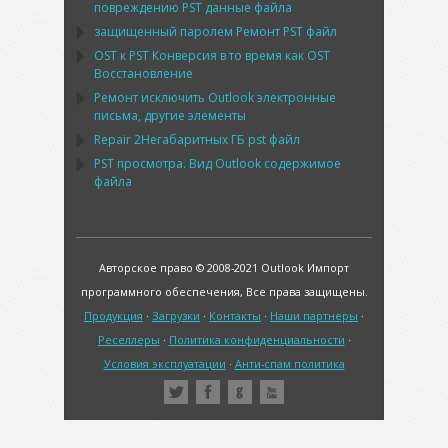
повреждению
PST
данные файла
защищенный паролем Ремонт
PST
файл
OST
к
PST
Конверсия в то время как
OST
Восстановление
Ремонт исключить
Outlook
электронные
письма, другие элементы
Repair
2Негабаритных ГБ
pst
файл
PST
просмотра. Вид
Outlook
содержимое
файла
Авторское право © 2008-2021 Outlook Импорт
программного обеспечения, Все права защищены.
Продукция
·
Загрузки
·
Контакты
·
Наши партнеры
·
Реселлеры
·
Политика конфиденциальности
·
Условия эксплуатации
·
Анти-спам политика