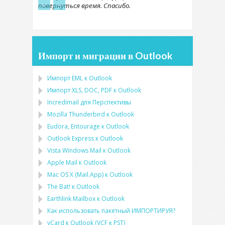
←
→
повернуться время. Спасибо.
Импорт и миграции в Outlook
Импорт
EML
к
Outlook
Импорт
XLS, DOC, PDF
к
Outlook
Incredimail для Перспективы
Mozilla Thunderbird
к
Outlook
Eudora, Entourage
к
Outlook
Outlook Express
к
Outlook
Vista Windows Mail
к
Outlook
Apple Mail
к
Outlook
Mac OS X (Mail.App)
к
Outlook
The Bat!
к
Outlook
Earthlink Mailbox
к
Outlook
Как использовать пакетный ИМПОРТИРУЯ?
vCard
к
Outlook
(
VCF
к
PST
)