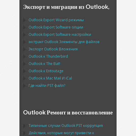
Экспорт и миграции из Outlook,
Outlook Export Wizard
режимы
Outlook Export Software
опции
Outlook Export Software
настройки
экстракт
Outlook
Элементы для файлов
Экспорт
Outlook
Вложения
Outlook
к
Thunderbird
Outlook
к
The Bat!
Outlook
к
Entoutage
Outlook
к
Mac Mail
И
iCal
Где найти
PST
файл?
Outlook Ремонт и восстановление
Типичные случаи
Outlook PST
коррупция
Действия, которые могут привести к