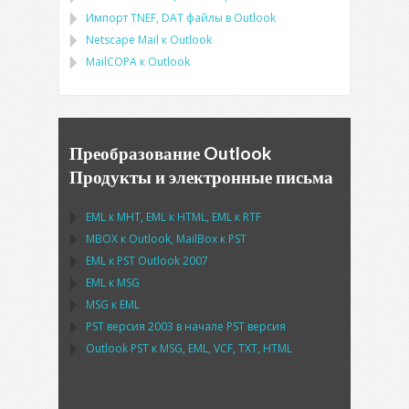
Импорт
TNEF, DAT
файлы в
Outlook
Netscape Mail
к
Outlook
MailCOPA
к
Outlook
Преобразование Outlook
Продукты и электронные письма
EML
к
MHT
,
EML
к
HTML
,
EML
к
RTF
MBOX
к
Outlook
,
MailBox
к
PST
EML
к
PST Outlook
2007
EML
к
MSG
MSG
к
EML
PST
версия 2003 в начале
PST
версия
Outlook PST
к
MSG, EML, VCF, TXT, HTML