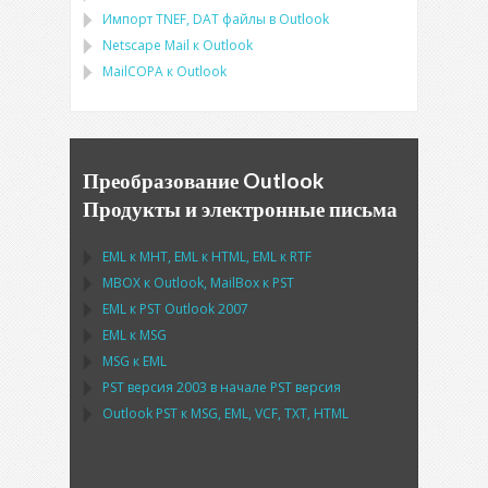
Импорт
TNEF, DAT
файлы в
Outlook
Netscape Mail
к
Outlook
MailCOPA
к
Outlook
Преобразование Outlook
Продукты и электронные письма
EML
к
MHT
,
EML
к
HTML
,
EML
к
RTF
MBOX
к
Outlook
,
MailBox
к
PST
EML
к
PST Outlook
2007
EML
к
MSG
MSG
к
EML
PST
версия 2003 в начале
PST
версия
Outlook PST
к
MSG, EML, VCF, TXT, HTML