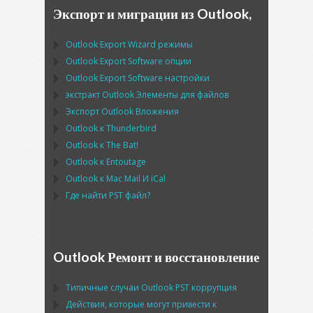
Экспорт и миграции из Outlook,
Outlook Export Wizard
режимы
Outlook Export Software
опции
Outlook Export Software
настройки
экстракт
Outlook
Элементы для файлов
Экспорт
Outlook
Вложения
Outlook
к
Thunderbird
Outlook
к
The Bat!
Outlook
к
Entoutage
Outlook
к
Mac Mail
И
iCal
Где найти
PST
файл?
Outlook Ремонт и восстановление
Типичные случаи
Outlook PST
коррупция
Действия, которые могут привести к