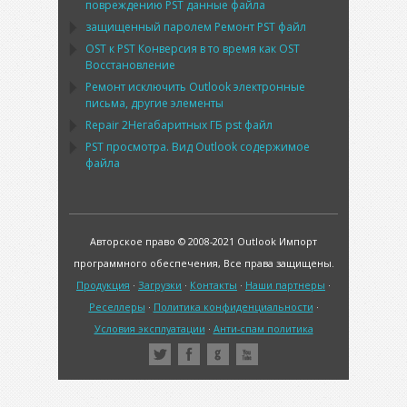
повреждению
PST
данные файла
защищенный паролем Ремонт
PST
файл
OST
к
PST
Конверсия в то время как
OST
Восстановление
Ремонт исключить
Outlook
электронные
письма, другие элементы
Repair
2Негабаритных ГБ
pst
файл
PST
просмотра. Вид
Outlook
содержимое
файла
Авторское право © 2008-2021 Outlook Импорт
программного обеспечения, Все права защищены.
Продукция
·
Загрузки
·
Контакты
·
Наши партнеры
·
Реселлеры
·
Политика конфиденциальности
·
Условия эксплуатации
·
Анти-спам политика