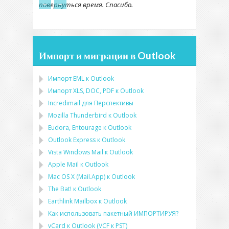
←
→
повернуться время. Спасибо.
Импорт и миграции в Outlook
Импорт
EML
к
Outlook
Импорт
XLS, DOC, PDF
к
Outlook
Incredimail для Перспективы
Mozilla Thunderbird
к
Outlook
Eudora, Entourage
к
Outlook
Outlook Express
к
Outlook
Vista Windows Mail
к
Outlook
Apple Mail
к
Outlook
Mac OS X (Mail.App)
к
Outlook
The Bat!
к
Outlook
Earthlink Mailbox
к
Outlook
Как использовать пакетный ИМПОРТИРУЯ?
vCard
к
Outlook
(
VCF
к
PST
)