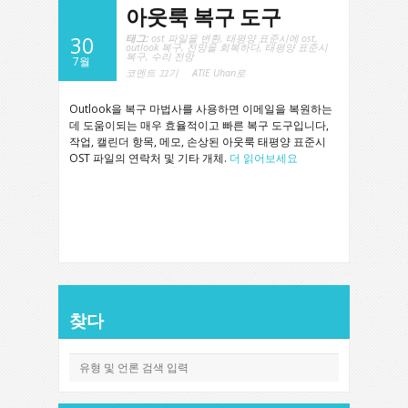
아웃룩 복구 도구
태그:
ost 파일을 변환
,
태평양 표준시에 ost
,
30
outlook 복구
,
전망을 회복하다
,
태평양 표준시
복구
,
수리 전망
7월
아
코멘트 끄기
ATIE Uhan로
웃
룩
복
Outlook을 복구 마법사를 사용하면 이메일을 복원하는
구
도
데 도움이되는 매우 효율적이고 빠른 복구 도구입니다,
구
에
작업, 캘린더 항목, 메모, 손상된 아웃룩 태평양 표준시
OST 파일의 연락처 및 기타 개체.
더 읽어보세요
찾다