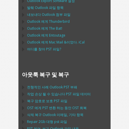
Outlook Export Software
설정
발췌
Outlook
파일 항목
내보내다
Outlook
첨부 파일
Outlook
에게
Thunderbird
Outlook
에게
The Bat!
Outlook
에게
Entoutage
Outlook
에게
Mac Mail
&이었다.
iCal
어디를 찾아
PST
파일?
아웃룩 복구 및 복구
전형적인 사례
Outlook PST
부패
작업 손상 될 수 있습니다
PST
파일 데이터
복구 암호로 보호
PST
파일
OST
에게
PST
변환 하는 동안
OST
회복
삭제 복구
Outlook
이메일, 기타 항목
Repair
2Gb 대형
pst
파일
PST
뷰어. 보기
Outlook
파일 내용