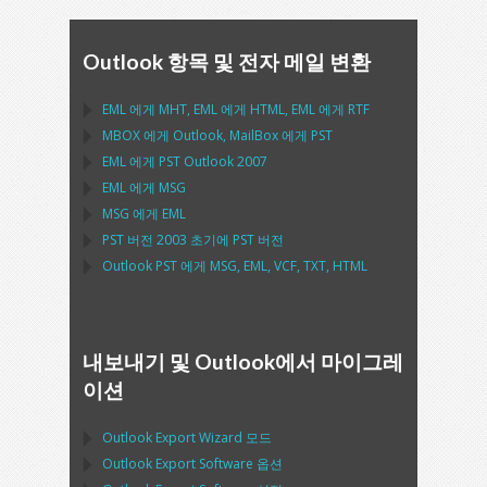
Outlook 항목 및 전자 메일 변환
EML
에게
MHT
,
EML
에게
HTML
,
EML
에게
RTF
MBOX
에게
Outlook
,
MailBox
에게
PST
EML
에게
PST Outlook
2007
EML
에게
MSG
MSG
에게
EML
PST
버전 2003 초기에
PST
버전
Outlook PST
에게
MSG, EML, VCF, TXT, HTML
내보내기 및 Outlook에서 마이그레
이션
Outlook Export Wizard
모드
Outlook Export Software
옵션