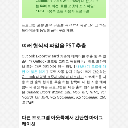
Outlook 97-2016 Windows에 대 한, 32 또
는 64비트 버전. 호환 포맷의 소스 파일:
*.PST 아웃룩 또는 사용자 프로파일.
프로그램
원본 폴더 구조를 유지
PST
파일
그리고 하드
드라이브에 동일한 폴더 구조 재현.
여러 형식의 파일을 PST 추출
Outlook Export Wizard
기존의 데이터를 추출 할 수 있
습니다
Outlook
프로필
그리고
독립형
PST
하드 드라이
브 또는 다른 미디어에 있는 파일 [
내보내기 모드에 대
한 더 많은 읽기
]. 포맷 자동 감지 기능이 크게 단순화는
Outlook
태평양 표준시 데이터 내보내기
프로세스를 사
용 하면 출력 형식을 추출 하는 항목에 대 한 사용 해야
합니다 결정 하는 프로그램을. 다음 출력 형식은 현재 지
원
Outlook Export Wizard
:
EML, MSG, RTF, HTML, VCF
(vCard), TXT, MHT, VCS (vCalendar), iCS (iCalendar)
그리
고
TNEF
.
다른 프로그램 아웃룩에서 간단한 마이그
레이션