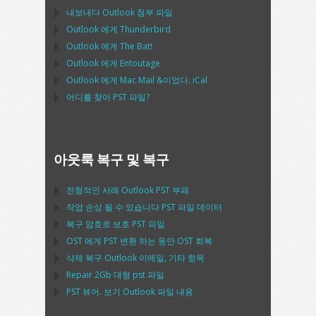
내보내다
Outlook
첨부 파일
Outlook
에게
Thunderbird
Outlook
에게
The Bat!
Outlook
에게
Entoutage
Outlook
에게
Mac Mail
&이었다.
iCal
어디를 찾아
PST
파일?
아웃룩 복구 및 복구
전형적인 사례
Outlook PST
부패
작업 손상 될 수 있습니다
PST
파일 데이터
복구 암호로 보호
PST
파일
OST
에게
PST
변환 하는 동안
OST
회복
삭제 복구
Outlook
이메일, 기타 항목
Repair
2Gb 대형
pst
파일
PST
뷰어. 보기
Outlook
파일 내용