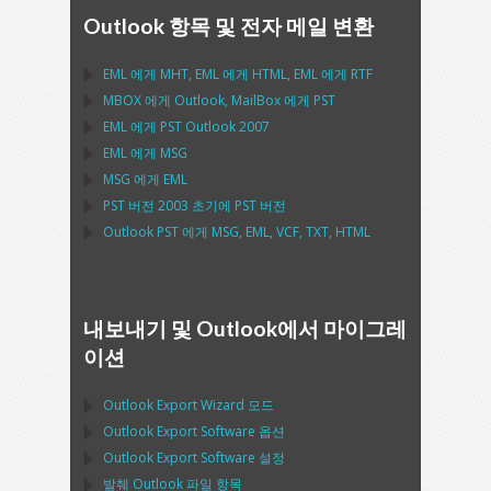
Outlook 항목 및 전자 메일 변환
EML
에게
MHT
,
EML
에게
HTML
,
EML
에게
RTF
MBOX
에게
Outlook
,
MailBox
에게
PST
EML
에게
PST Outlook
2007
EML
에게
MSG
MSG
에게
EML
PST
버전 2003 초기에
PST
버전
Outlook PST
에게
MSG, EML, VCF, TXT, HTML
내보내기 및 Outlook에서 마이그레
이션
Outlook Export Wizard
모드
Outlook Export Software
옵션
Outlook Export Software
설정
발췌
Outlook
파일 항목