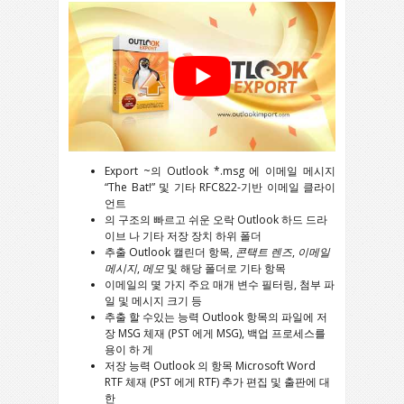
Export
~의
Outlook *.msg
에 이메일 메시지
“
The Bat!
” 및 기타
RFC822
-기반 이메일 클라이
언트
의 구조의 빠르고 쉬운 오락
Outlook
하드 드라
이브 나 기타 저장 장치 하위 폴더
추출
Outlook
캘린더 항목,
콘택트 렌즈
,
이메일
메시지
,
메모
및 해당 폴더로 기타 항목
이메일의 몇 가지 주요 매개 변수 필터링, 첨부 파
일 및 메시지 크기 등
추출 할 수있는 능력
Outlook
항목의 파일에 저
장
MSG
체재 (
PST
에게
MSG
), 백업 프로세스를
용이 하 게
저장 능력
Outlook
의 항목
Microsoft Word
RTF
체재 (
PST
에게
RTF
) 추가 편집 및 출판에 대
한