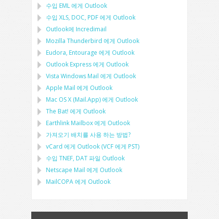
수입
EML
에게
Outlook
수입
XLS, DOC, PDF
에게
Outlook
Outlook에 Incredimail
Mozilla Thunderbird
에게
Outlook
Eudora, Entourage
에게
Outlook
Outlook Express
에게
Outlook
Vista Windows Mail
에게
Outlook
Apple Mail
에게
Outlook
Mac OS X (Mail.App)
에게
Outlook
The Bat!
에게
Outlook
Earthlink Mailbox
에게
Outlook
가져오기 배치를 사용 하는 방법?
vCard
에게
Outlook
(
VCF
에게
PST
)
수입
TNEF, DAT
파일
Outlook
Netscape Mail
에게
Outlook
MailCOPA
에게
Outlook