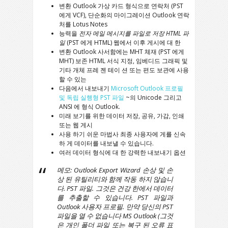
변환
Outlook
가상 카드 형식으로 연락처 (
PST
에게
VCF
), 단순화의 마이그레이션
Outlook
연락
처를
Lotus Notes
능력을
전자 메일 메시지를 파일로 저장
HTML
파
일
(
PST
에게
HTML
) 웹에서 이후 게시에 대 한
변환
Outlook
사서함에는
MHT
체재 (
PST
에게
MHT
) 보존
HTML
서식 지정, 임베디드 그래픽 및
기타 개체 프레 젠 테이 션 또는 편도 보관에 사용
할 수 있는
다음에서 내보내기
Microsoft Outlook
프로필
및 독립 실행형
PST
파일
~의
Unicode
그리고
ANSI
에 형식
Outlook
.
미래 보기를 위한 데이터 저장, 공유, 가감, 인쇄
또는 웹 게시
사용 하기 쉬운 마법사 최종 사용자에 게를 신속
하 게 데이터를 내보낼 수 있습니다.
여러 데이터 형식에 대 한 강력한 내보내기 옵션
메모:
Outlook Export Wizard
손상 및 손
상 된 유틸리티와 함께 작동 하지 않습니
다.
PST
파일. 그것은 건강 한에서 데이터
를 추출할 수 있습니다.
PST
파일과
Outlook
사용자 프로필. 만약 당신의
PST
파일을 열 수 없습니다
MS Outlook
(그것
은 개인 폴더 파일 또는 복구 된 오류 표