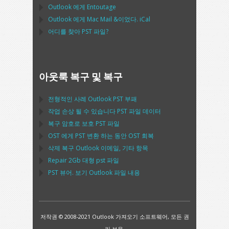
Outlook
에게
Entoutage
Outlook
에게
Mac Mail
&이었다.
iCal
어디를 찾아
PST
파일?
아웃룩 복구 및 복구
전형적인 사례
Outlook PST
부패
작업 손상 될 수 있습니다
PST
파일 데이터
복구 암호로 보호
PST
파일
OST
에게
PST
변환 하는 동안
OST
회복
삭제 복구
Outlook
이메일, 기타 항목
Repair
2Gb 대형
pst
파일
PST
뷰어. 보기
Outlook
파일 내용
저작권 © 2008-2021 Outlook 가져오기 소프트웨어, 모든 권
리 보유.