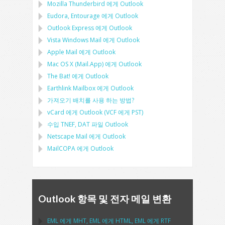
Mozilla Thunderbird
에게
Outlook
Eudora, Entourage
에게
Outlook
Outlook Express
에게
Outlook
Vista Windows Mail
에게
Outlook
Apple Mail
에게
Outlook
Mac OS X (Mail.App)
에게
Outlook
The Bat!
에게
Outlook
Earthlink Mailbox
에게
Outlook
가져오기 배치를 사용 하는 방법?
vCard
에게
Outlook
(
VCF
에게
PST
)
수입
TNEF, DAT
파일
Outlook
Netscape Mail
에게
Outlook
MailCOPA
에게
Outlook
Outlook 항목 및 전자 메일 변환
EML
에게
MHT
,
EML
에게
HTML
,
EML
에게
RTF