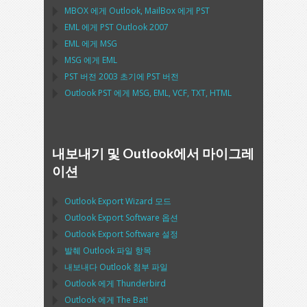
MBOX
에게
Outlook
,
MailBox
에게
PST
EML
에게
PST Outlook
2007
EML
에게
MSG
MSG
에게
EML
PST
버전 2003 초기에
PST
버전
Outlook PST
에게
MSG, EML, VCF, TXT, HTML
내보내기 및 Outlook에서 마이그레
이션
Outlook Export Wizard
모드
Outlook Export Software
옵션
Outlook Export Software
설정
발췌
Outlook
파일 항목
내보내다
Outlook
첨부 파일
Outlook
에게
Thunderbird
Outlook
에게
The Bat!