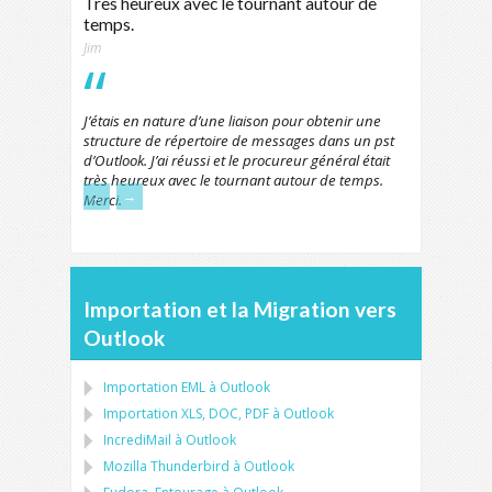
Très heureux avec le tournant autour de
temps.
Jim
J’étais en nature d’une liaison pour obtenir une
structure de répertoire de messages dans un pst
d’Outlook. J’ai réussi et le procureur général était
très heureux avec le tournant autour de temps.
←
→
Merci.
Importation et la Migration vers
Outlook
Importation
EML
à
Outlook
Importation
XLS, DOC, PDF
à
Outlook
IncrediMail à Outlook
Mozilla Thunderbird
à
Outlook