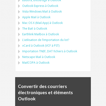
Eudora, Entourage
à
Outlook
Outlook Express
à
Outlook
Vista Windows Mail
à
Outlook
Apple Mail
à
Outlook
Mac OS X (Mail.App)
à
Outlook
The Bat!
à
Outlook
Earthlink Mailbox
à
Outlook
L’utilisation de l’importation du lot?
vCard
à
Outlook
(
VCF
à
PST
)
Importation
TNEF, DAT
fichiers à
Outlook
Netscape Mail
à
Outlook
MailCOPA
à
Outlook
Convertir des courriers
électroniques et éléments
Outlook