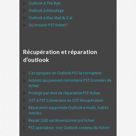
Outlook
à
The Bat!
Outlook
à
Entoutage
Outlook
à
Mac Mail
&
iCal
Où trouver
PST
fichier?
Récupération et réparation
d’outlook
Cas typiques de
Outlook PST
la corruption
Actions qui peuvent corrompre
PST
Données de
fichier
Protégé par mot de réparation
PST
fichier
OST
à
PST
Conversion en
OST
Récupération
Réparation supprimée
Outlook
e-mails, Autres
Articles
Repair
2GB surdimensionné
pst
fichier
PST
spectateur. Voir
Outlook
contenu du fichier