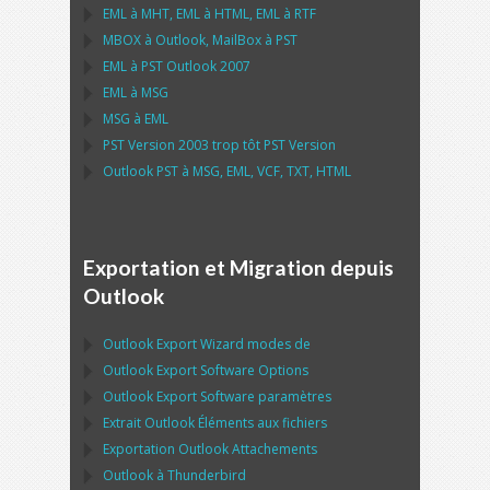
EML
à
MHT
,
EML
à
HTML
,
EML
à
RTF
MBOX
à
Outlook
,
MailBox
à
PST
EML
à
PST Outlook
2007
EML
à
MSG
MSG
à
EML
PST
Version 2003 trop tôt
PST
Version
Outlook PST
à
MSG, EML, VCF, TXT, HTML
Exportation et Migration depuis
Outlook
Outlook Export Wizard
modes de
Outlook Export Software
Options
Outlook Export Software
paramètres
Extrait
Outlook
Éléments aux fichiers
Exportation
Outlook
Attachements
Outlook
à
Thunderbird