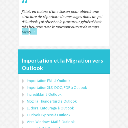
J’étais en nature d’une liaison pour obtenir une
structure de répertoire de messages dans un pst
d’Outlook. J’ai réussi et le procureur général était
très heureux avec le tournant autour de temps.
←
→
Merci.
Importation et la Migration vers
Outlook
Importation
EML
à
Outlook
Importation
XLS, DOC, PDF
à
Outlook
IncrediMail à Outlook
Mozilla Thunderbird
à
Outlook
Eudora, Entourage
à
Outlook
Outlook Express
à
Outlook
Vista Windows Mail
à
Outlook