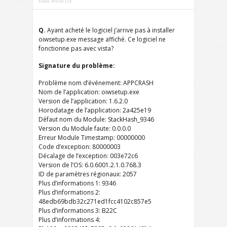
sous Vista OS
Q.
Ayant acheté le logiciel j’arrive pas à installer
oiwsetup.exe message affiché. Ce logiciel ne
fonctionne pas avec vista?
Signature du problème:
Problème nom d’événement: APPCRASH
Nom de l’application: oiwsetup.exe
Version de l’application: 1.6.2.0
Horodatage de l’application: 2a425e19
Défaut nom du Module: StackHash_9346
Version du Module faute: 0.0.0.0
Erreur Module Timestamp: 00000000
Code d’exception: 80000003
Décalage de l’exception: 003e72c6
Version de l’OS: 6.0.6001.2.1.0.768.3
ID de paramètres régionaux: 2057
Plus d’informations 1: 9346
Plus d’informations 2:
48edb69bdb32c271ed1fcc4102c857e5
Plus d’informations 3: B22C
Plus d’informations 4: