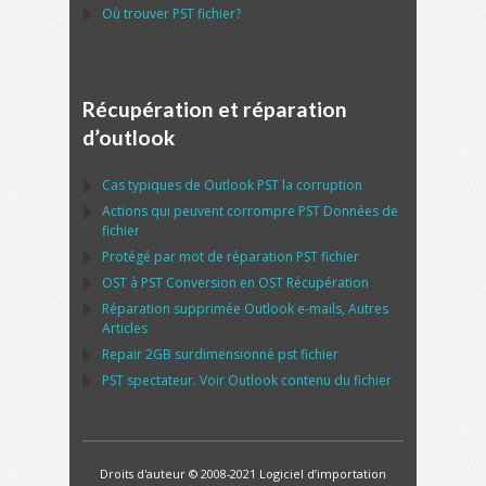
Où trouver
PST
fichier?
Récupération et réparation
d’outlook
Cas typiques de
Outlook PST
la corruption
Actions qui peuvent corrompre
PST
Données de
fichier
Protégé par mot de réparation
PST
fichier
OST
à
PST
Conversion en
OST
Récupération
Réparation supprimée
Outlook
e-mails, Autres
Articles
Repair
2GB surdimensionné
pst
fichier
PST
spectateur. Voir
Outlook
contenu du fichier
Droits d'auteur © 2008-2021 Logiciel d’importation