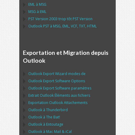
EML
à
MSG
MSG
à
EML
PST
Version 2003 trop tôt
PST
Version
Outlook PST
à
MSG, EML, VCF, TXT, HTML
Exportation et Migration depuis
Outlook
Outlook Export Wizard
modes de
Outlook Export Software
Options
Outlook Export Software
paramètres
Extrait
Outlook
Éléments aux fichiers
Exportation
Outlook
Attachements
Outlook
à
Thunderbird
Outlook
à
The Bat!
Outlook
à
Entoutage
Outlook
à
Mac Mail
&
iCal