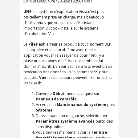
5b189ae998543fe7205e9de0296140b1
UNE.
Le système d’exploitation Vista n’est pas
officiellement prise en charge, mais beaucoup
d’utilisateurs que vous utilisez l’Assistant
Importation Outlook installé sur le système
d’exploitation Vista.
Le
PileHash
erreur se produit à tout moment DEP
est appelée et a un problème avec quelle
application vous ’ re essayer de courir (et il y a
plusieurs centaines de là-bas qui semblent lui
donner s’inscrit). L’erreur est liée à la prévention de
l’exécution des données. Ici ’ s comment 99 pour
cent des
Vue
les utilisateurs peuvent fixer un échec
StackHash:
Ouvert le
Début
menu et cliquez sur
Panneau de contrôle
Accédez au
Maintenance du système
puis
Système
Dans le panneau de gauche, sélectionner
Paramètres système avancés
partir des
liens disponibles
Vous devriez maintenant voir le
Fenêtre
Propriétés système
, ayant trois sections.