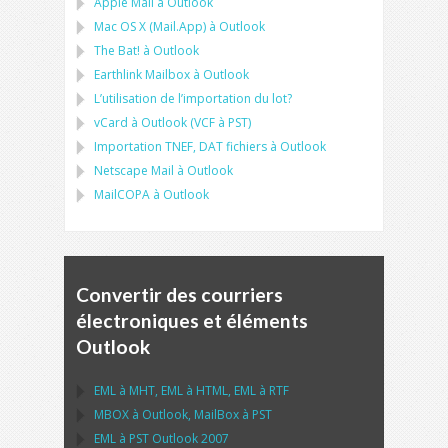
Apple Mail
à
Outlook
Mac OS X (Mail.App)
à
Outlook
The Bat!
à
Outlook
Earthlink Mailbox
à
Outlook
L’utilisation de l’importation du lot?
vCard
à
Outlook
(
VCF
à
PST
)
Importation
TNEF, DAT
fichiers à
Outlook
Netscape Mail
à
Outlook
MailCOPA
à
Outlook
Convertir des courriers
électroniques et éléments
Outlook
EML
à
MHT
,
EML
à
HTML
,
EML
à
RTF
MBOX
à
Outlook
,
MailBox
à
PST
EML
à
PST Outlook
2007