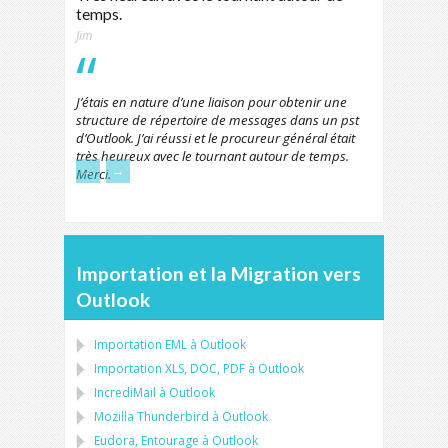
temps.
Jim
J’étais en nature d’une liaison pour obtenir une
structure de répertoire de messages dans un pst
d’Outlook. J’ai réussi et le procureur général était
très heureux avec le tournant autour de temps.
←
→
Merci.
Importation et la Migration vers
Outlook
Importation
EML
à
Outlook
Importation
XLS, DOC, PDF
à
Outlook
IncrediMail à Outlook
Mozilla Thunderbird
à
Outlook
Eudora, Entourage
à
Outlook