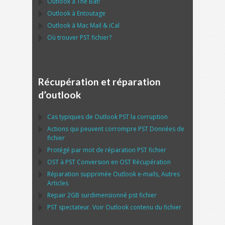
Outlook
à
The Bat!
Outlook
à
Entoutage
Outlook
à
Mac Mail
&
iCal
Où trouver
PST
fichier?
Récupération et réparation
d’outlook
Cas typiques de
Outlook PST
la corruption
Actions qui peuvent corrompre
PST
Données de
fichier
Protégé par mot de réparation
PST
fichier
OST
à
PST
Conversion en
OST
Récupération
Réparation supprimée
Outlook
e-mails, Autres
Articles
Repair
2GB surdimensionné
pst
fichier
PST
spectateur. Voir
Outlook
contenu du fichier