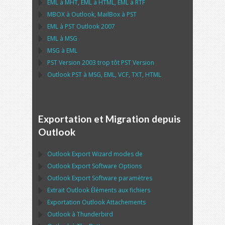
EML
à
MHT
,
EML
à
HTML
,
EML
à
RTF
MBOX
à
Outlook
,
MailBox
à
PST
EML
à
PST Outlook
2007
EML
à
MSG
MSG
à
EML
PST
Version 2003 trop tôt
PST
Version
Outlook PST
à
MSG, EML, VCF, TXT, HTML
Exportation et Migration depuis
Outlook
Outlook Export Wizard
modes de
Outlook Export Software
Options
Outlook Export Software
paramètres
Extrait
Outlook
Éléments aux fichiers
Exportation
Outlook
Attachements
Outlook
à
Thunderbird