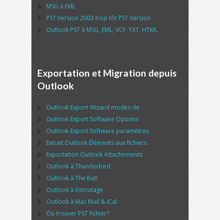
MSG
à
EML
PST
Version 2003 trop tôt
PST
Version
Outlook PST
à
MSG, EML, VCF, TXT, HTML
Exportation et Migration depuis
Outlook
Outlook Export Wizard
modes de
Outlook Export Software
Options
Outlook Export Software
paramètres
Extrait
Outlook
Éléments aux fichiers
Exportation
Outlook
Attachements
Outlook
à
Thunderbird
Outlook
à
The Bat!
Outlook
à
Entoutage
Outlook
à
Mac Mail
&
iCal
Où trouver
PST
fichier?