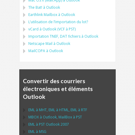
Mac OS X (Mail.App)
à
Outlook
The Bat!
à
Outlook
Earthlink Mailbox
à
Outlook
L’utilisation de l’importation du lot?
vCard
à
Outlook
(
VCF
à
PST
)
Importation
TNEF, DAT
fichiers à
Outlook
Netscape Mail
à
Outlook
MailCOPA
à
Outlook
Convertir des courriers
électroniques et éléments
Outlook
EML
à
MHT
,
EML
à
HTML
,
EML
à
RTF
MBOX
à
Outlook
,
MailBox
à
PST
EML
à
PST Outlook
2007
EML
à
MSG