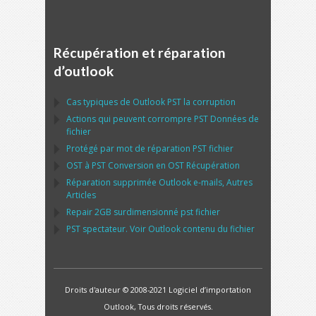
Récupération et réparation
d’outlook
Cas typiques de
Outlook PST
la corruption
Actions qui peuvent corrompre
PST
Données de
fichier
Protégé par mot de réparation
PST
fichier
OST
à
PST
Conversion en
OST
Récupération
Réparation supprimée
Outlook
e-mails, Autres
Articles
Repair
2GB surdimensionné
pst
fichier
PST
spectateur. Voir
Outlook
contenu du fichier
Droits d'auteur © 2008-2021 Logiciel d’importation
Outlook, Tous droits réservés.