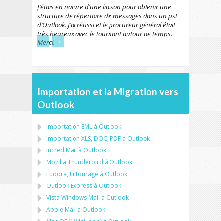
J’étais en nature d’une liaison pour obtenir une
structure de répertoire de messages dans un pst
d’Outlook. J’ai réussi et le procureur général était
très heureux avec le tournant autour de temps.
←
→
Merci.
Importation et la Migration vers
Outlook
Importation
EML
à
Outlook
Importation
XLS, DOC, PDF
à
Outlook
IncrediMail à Outlook
Mozilla Thunderbird
à
Outlook
Eudora, Entourage
à
Outlook
Outlook Express
à
Outlook
Vista Windows Mail
à
Outlook
Apple Mail
à
Outlook