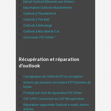
Extrait
Outlook
Éléments aux fichiers
Exportation
Outlook
Attachements
Outlook
à
Thunderbird
Outlook
à
The Bat!
Outlook
à
Entoutage
Outlook
à
Mac Mail
&
iCal
Où trouver
PST
fichier?
Récupération et réparation
d’outlook
Cas typiques de
Outlook PST
la corruption
Actions qui peuvent corrompre
PST
Données de
fichier
Protégé par mot de réparation
PST
fichier
OST
à
PST
Conversion en
OST
Récupération
Réparation supprimée
Outlook
e-mails, Autres
Articles