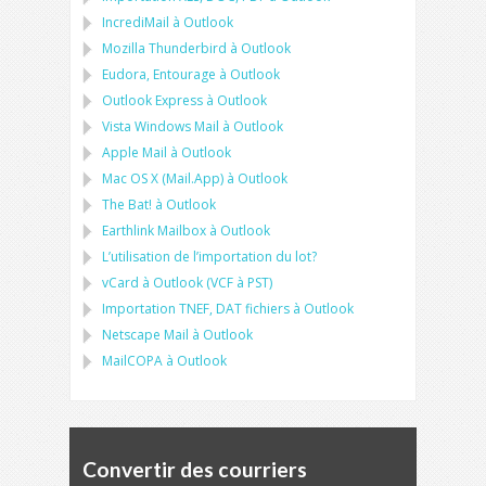
IncrediMail à Outlook
Mozilla Thunderbird
à
Outlook
Eudora, Entourage
à
Outlook
Outlook Express
à
Outlook
Vista Windows Mail
à
Outlook
Apple Mail
à
Outlook
Mac OS X (Mail.App)
à
Outlook
The Bat!
à
Outlook
Earthlink Mailbox
à
Outlook
L’utilisation de l’importation du lot?
vCard
à
Outlook
(
VCF
à
PST
)
Importation
TNEF, DAT
fichiers à
Outlook
Netscape Mail
à
Outlook
MailCOPA
à
Outlook
Convertir des courriers