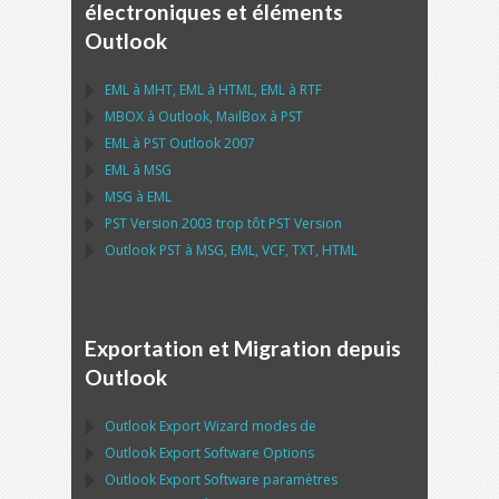
électroniques et éléments
Outlook
EML
à
MHT
,
EML
à
HTML
,
EML
à
RTF
MBOX
à
Outlook
,
MailBox
à
PST
EML
à
PST Outlook
2007
EML
à
MSG
MSG
à
EML
PST
Version 2003 trop tôt
PST
Version
Outlook PST
à
MSG, EML, VCF, TXT, HTML
Exportation et Migration depuis
Outlook
Outlook Export Wizard
modes de
Outlook Export Software
Options
Outlook Export Software
paramètres