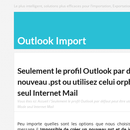
Le plus intelligent, solutions plus efficaces pour l’importation, Exporta
Outlook Import
Seulement le profil Outlook par dé
nouveau .pst ou utilisez celui o
seul Internet Mail
Vous êtes ici:
Accueil
/ Seulement le profil Outlook par défaut peut être uti
Mode seul Internet Mail
Peu importe quelles sont les options que nous choisiss
message il
Impossible de créer un nouveau pst et de je 