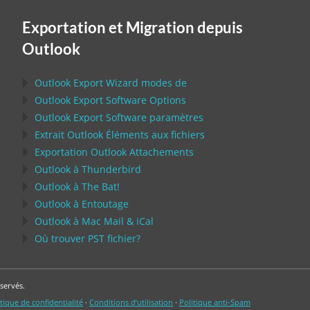
Exportation et Migration depuis
Outlook
Outlook Export Wizard
modes de
Outlook Export Software
Options
Outlook Export Software
paramètres
Extrait
Outlook
Éléments aux fichiers
Exportation
Outlook
Attachements
Outlook
à
Thunderbird
Outlook
à
The Bat!
Outlook
à
Entoutage
Outlook
à
Mac Mail
&
iCal
Où trouver
PST
fichier?
servés.
tique de confidentialité
·
Conditions d’utilisation
·
Politique anti-Spam