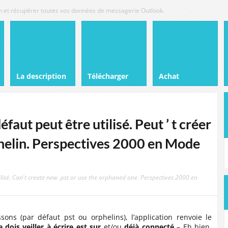
tion et récupérer toutes vos données de messagerie Outlook.
La description
Télécharger
Achat
faut peut être utilisé. Peut ’ t créer
rphelin. Perspectives 2000 en Mode
lisé.
Can't create new .pst or use the orphaned one
. Perspectives 2000 en
ons (par défaut pst ou orphelins), l’application renvoie le
dois veiller à écrire est sur
et/ou
déjà connecté
– Eh bien,