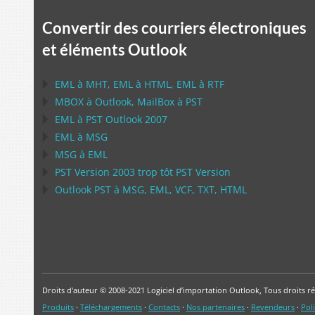
Convertir des courriers électroniques
et éléments Outlook
EML
à
MHT
,
EML
à
HTML
,
EML
à
RTF
MBOX
à
Outlook
,
MailBox
à
PST
EML
à
PST Outlook
2007
EML
à
MSG
MSG
à
EML
PST
Version 2003 trop tôt
PST
Version
Outlook PST
à
MSG, EML, VCF, TXT, HTML
Droits d'auteur © 2008-2021 Logiciel d’importation Outlook, Tous droits ré
Produits
·
Téléchargements
·
Contacts
·
Nos partenaires
·
Revendeurs
·
Poli