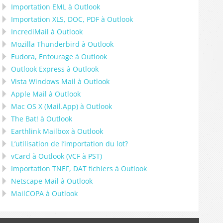
Importation
EML
à
Outlook
Importation
XLS, DOC, PDF
à
Outlook
IncrediMail à Outlook
Mozilla Thunderbird
à
Outlook
Eudora, Entourage
à
Outlook
Outlook Express
à
Outlook
Vista Windows Mail
à
Outlook
Apple Mail
à
Outlook
Mac OS X (Mail.App)
à
Outlook
The Bat!
à
Outlook
Earthlink Mailbox
à
Outlook
L’utilisation de l’importation du lot?
vCard
à
Outlook
(
VCF
à
PST
)
Importation
TNEF, DAT
fichiers à
Outlook
Netscape Mail
à
Outlook
MailCOPA
à
Outlook