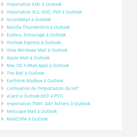
Importation
EML
à
Outlook
Importation
XLS, DOC, PDF
à
Outlook
IncrediMail à Outlook
Mozilla Thunderbird
à
Outlook
Eudora, Entourage
à
Outlook
Outlook Express
à
Outlook
Vista Windows Mail
à
Outlook
Apple Mail
à
Outlook
Mac OS X (Mail.App)
à
Outlook
The Bat!
à
Outlook
Earthlink Mailbox
à
Outlook
L’utilisation de l’importation du lot?
vCard
à
Outlook
(
VCF
à
PST
)
Importation
TNEF, DAT
fichiers à
Outlook
Netscape Mail
à
Outlook
MailCOPA
à
Outlook