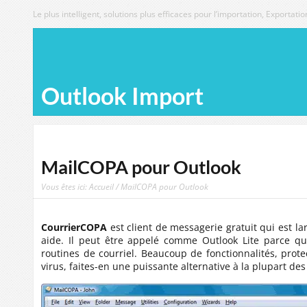
Le plus intelligent, solutions plus efficaces pour l’importation, Exporta
Outlook Import
MailCOPA pour Outlook
Vous êtes ici:
Accueil
/ MailCOPA pour Outlook
CourrierCOPA
est client de messagerie gratuit qui est la
aide. Il peut être appelé comme Outlook Lite parce qu
routines de courriel. Beaucoup de fonctionnalités, prot
virus, faites-en une puissante alternative à la plupart des 