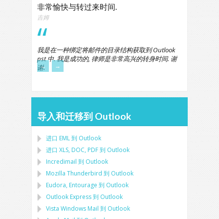
非常愉快与转过来时间.
吉姆
我是在一种绑定将邮件的目录结构获取到 Outlook
pst 中. 我是成功的, 律师是非常高兴的转身时间. 谢
←
→
谢.
导入和迁移到 Outlook
进口
EML
到
Outlook
进口
XLS, DOC, PDF
到
Outlook
Incredimail 到 Outlook
Mozilla Thunderbird
到
Outlook
Eudora, Entourage
到
Outlook
Outlook Express
到
Outlook
Vista Windows Mail
到
Outlook