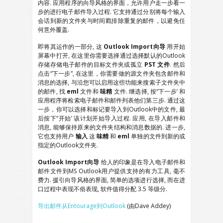
内容. 应用程序的向导风格的界面，允许用户走一步看一
步的进行电子邮件导入过程. 它支持通过分别将每个输入
会话到新的文件夹与时间戳排除重复的邮件，以避免任
何意外覆盖.
即将其运作的一部分, 这
Outlook Import向导
用开始
屏幕中打开, 在这里你需要选择通过选择默认的Outlook
存储存储电子邮件的目标文件夹或孤立
PST 文件
. 然后
点击“下一步”, 在这里，你需要做的源文件夹包含邮件和
消息的选择, 与沿您可以启用这些功能来搜索子文件夹中
的邮件, 找
eml
文件和
味精
文件. 继选择, 按“下一步’ 和
应用程序将检索电子邮件和邮件列表他们第三步. 通过这
一步，你可以选择和标记要导入到Outlook中的文件, 最
后按下“开始’ 该计划开始导入过程. 应用, 在导入邮件和
消息, 能够保持原来的文件夹结构和消息数据的. 进一步,
它也支持用户
输入
这
味精
和
eml
单独的文件到新的或
指定的Outlook文件夹.
Outlook Import向导
给人的印象是在导入电子邮件和
邮件文件到MS Outlook用户提供支持的有力工具, 毫不
费力. 援引向导风格的界面, 简单的选项进行选择, 而在进
口过程中表现不俗表现, 软件值得分配 3.5 等级分.
导出邮件从Entourage到Outlook
(由Dave Addey)