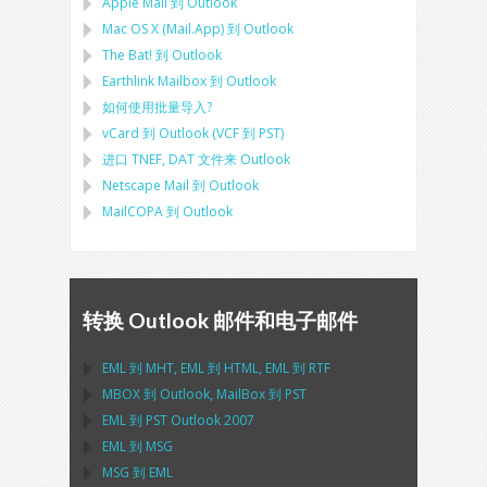
Apple Mail
到
Outlook
Mac OS X (Mail.App)
到
Outlook
The Bat!
到
Outlook
Earthlink Mailbox
到
Outlook
如何使用批量导入?
vCard
到
Outlook
(
VCF
到
PST
)
进口
TNEF, DAT
文件来
Outlook
Netscape Mail
到
Outlook
MailCOPA
到
Outlook
转换 Outlook 邮件和电子邮件
EML
到
MHT
,
EML
到
HTML
,
EML
到
RTF
MBOX
到
Outlook
,
MailBox
到
PST
EML
到
PST Outlook
2007
EML
到
MSG
MSG
到
EML