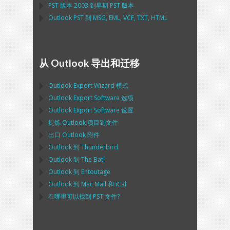
PST
版本 2003 到早期
PST
版本
Outlook PST
到
MSG, EML, VCF, TXT, HTML
从 Outlook 导出和迁移
Outlook Export Wizard
模式
Outlook Export Software
选项
Outlook Export Software
设置
提炼
Outlook
项目到文件
出口
Outlook
附件
Outlook
到
Thunderbird
Outlook
到
The Bat!
Outlook
到
Entoutage
Outlook
到
Mac Mail
和
iCal
在哪里可以找到
PST
文件?