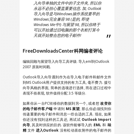
入向导单独的文件中的子文件夹, 所以你
永远不必担心覆盖重要信息. 加, Outlook
导入向导是与Windows操作系统要早的
Windows完全兼容 98 (是的, 即使
Windows Me中!) 与展望 98, 所以你终于
可以开始通过旧电脑的那个衣柜打算今
天就开始整合您的电子邮件!
FreeDownloadsCenter科网编者评论
编辑回顾与展望导入向导工具评级. 导入eml到Outlook
2007 原装时间戳.
Outlook导入向导遇到作为在导入电子邮件和邮件文件
到MS Outlook用户提供支持的有力工具, 毫不费力. 援引
向导风格的界面, 简单的选项进行选择, 而在进口过程中
表现不俗表现, 软件值得分配 3.5 等级分.
如果你从一台PC转移你的数据到另一个, 或者想
改变你
的电子邮件客户端
申请到
MS 展望
, 那么你必须找到你
传递重要的电子邮件和消息一些合适的工具. 现在, 如果
你还没有找到这样的工具还, 再试试
Outlook Import
向导
, 其及时供应的目的. 该软件能够导入的 .
EML
和 .
味
精
文件
进入Outlook
没有松动喜欢附件的电子邮件的