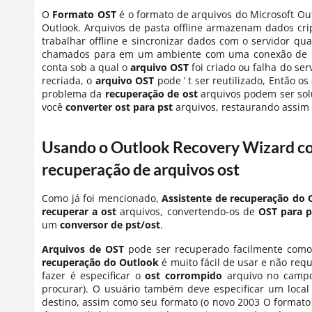
O
Formato OST
é o formato de arquivos do Microsoft Ou
Outlook. Arquivos de pasta offline armazenam dados cri
trabalhar offline e sincronizar dados com o servidor q
chamados para em um ambiente com uma conexão de Int
conta sob a qual o
arquivo OST
foi criado ou falha do se
recriada, o
arquivo OST
pode ’ t ser reutilizado, Então os
problema da
recuperação de ost
arquivos podem ser sol
você
converter ost para pst
arquivos, restaurando assim 
Usando o Outlook Recovery Wizard co
recuperação de arquivos ost
Como já foi mencionado,
Assistente de recuperação do 
recuperar a ost
arquivos, convertendo-os de
OST para p
um
conversor de pst/ost
.
Arquivos de OST
pode ser recuperado facilmente com
recuperação do Outlook
é muito fácil de usar e não req
fazer é especificar o
ost corrompido
arquivo no campo
procurar). O usuário também deve especificar um loca
destino, assim como seu formato (o novo 2003 O formato