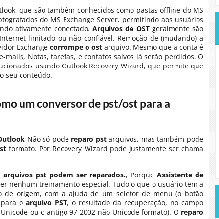
tlook, que são também conhecidos como pastas offline do MS
ptografados do MS Exchange Server, permitindo aos usuários
uando ativamente conectado.
Arquivos de OST
geralmente são
ernet limitado ou não confiável. Remoção de (mudando) a
rvidor Exchange
corrompe o ost
arquivo. Mesmo que a conta é
 e-mails, Notas, tarefas, e contatos salvos lá serão perdidos. O
ucionados usando Outlook Recovery Wizard, que permite que
o seu conteúdo.
mo um conversor de pst/ost para a
Outlook
Não só pode
reparo pst
arquivos, mas também pode
st
formato. Por Recovery Wizard pode justamente ser chama
o
arquivos pst podem ser reparados.
, Porque
Assistente de
uer nenhum treinamento especial. Tudo o que o usuário tem a
 de origem, com a ajuda de um seletor de menu (o botão
l para o
arquivo PST
, o resultado da recuperação, no campo
 Unicode ou o antigo 97-2002 não-Unicode formato). O
reparo