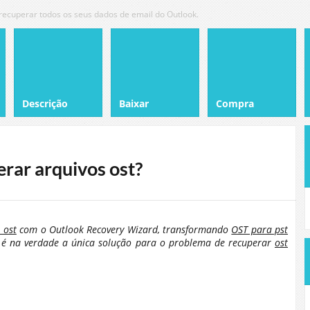
 recuperar todos os seus dados de email do Outlook.
Descrição
Baixar
Compra
rar arquivos ost?
 ost
com o Outlook Recovery Wizard, transformando
OST para pst
t é na verdade a única solução para o problema de recuperar
ost