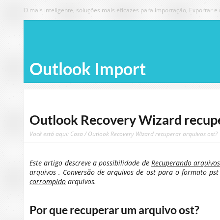
O mais inteligente, soluções mais eficazes para importação, Exportar e
Outlook Import
Outlook Recovery Wizard recupe
Você está aqui:
Casa
/ Outlook Recovery Wizard recuperar arquivos ost?
Este artigo descreve a possibilidade de
Recuperando arquivos
arquivos . Conversão de arquivos de ost para o formato ps
corrompido
arquivos.
Por que recuperar um arquivo ost?