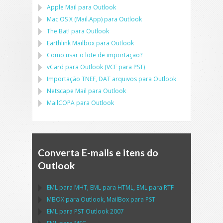
Apple Mail
para
Outlook
Mac OS X (Mail.App)
para
Outlook
The Bat!
para
Outlook
Earthlink Mailbox
para
Outlook
Como usar o lote de importação?
vCard
para
Outlook
(
VCF
para
PST
)
Importação
TNEF, DAT
arquivos para
Outlook
Netscape Mail
para
Outlook
MailCOPA
para
Outlook
Converta E-mails e itens do
Outlook
EML
para
MHT
,
EML
para
HTML
,
EML
para
RTF
MBOX
para
Outlook
,
MailBox
para
PST
EML
para
PST Outlook
2007