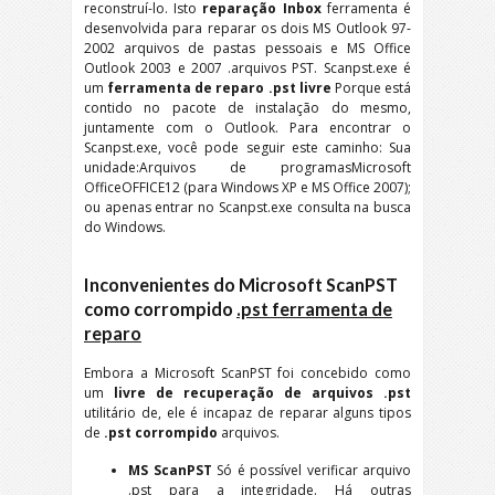
reconstruí-lo. Isto
reparação Inbox
ferramenta é
desenvolvida para reparar os dois MS Outlook 97-
2002 arquivos de pastas pessoais e MS Office
Outlook 2003 e 2007 .arquivos PST. Scanpst.exe é
um
ferramenta de reparo .pst livre
Porque está
contido no pacote de instalação do mesmo,
juntamente com o Outlook. Para encontrar o
Scanpst.exe, você pode seguir este caminho: Sua
unidade:Arquivos de programasMicrosoft
OfficeOFFICE12 (para Windows XP e MS Office 2007);
ou apenas entrar no Scanpst.exe consulta na busca
do Windows.
Inconvenientes do Microsoft ScanPST
como corrompido
.pst ferramenta de
reparo
Embora a Microsoft ScanPST foi concebido como
um
livre de recuperação de arquivos .pst
utilitário de, ele é incapaz de reparar alguns tipos
de
.pst corrompido
arquivos.
MS ScanPST
Só é possível verificar arquivo
.pst para a integridade. Há outras