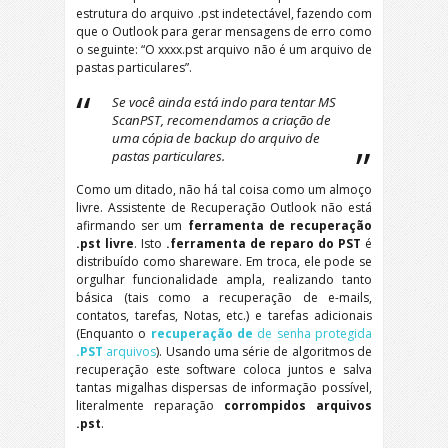
estrutura do arquivo .pst indetectável, fazendo com
que o Outlook para gerar mensagens de erro como
o seguinte: “O xxxx.pst arquivo não é um arquivo de
pastas particulares”.
Se você ainda está indo para tentar MS
ScanPST, recomendamos a criação de
uma cópia de backup do arquivo de
pastas particulares.
Como um ditado, não há tal coisa como um almoço
livre. Assistente de Recuperação Outlook não está
afirmando ser um
ferramenta de recuperação
.pst livre
. Isto
.ferramenta de reparo do PST
é
distribuído como shareware. Em troca, ele pode se
orgulhar funcionalidade ampla, realizando tanto
básica (tais como a recuperação de e-mails,
contatos, tarefas, Notas, etc.) e tarefas adicionais
(Enquanto o
recuperação de
de senha protegida
.PST
arquivos
). Usando uma série de algoritmos de
recuperação este software coloca juntos e salva
tantas migalhas dispersas de informação possível,
literalmente reparação
corrompidos arquivos
.pst
.