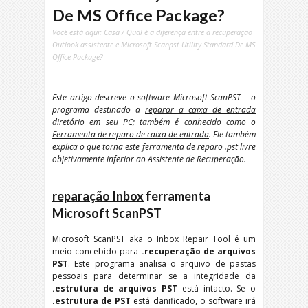
De MS Office Package?
Você está aqui:
Casa
/ Qual é a diferença entre a recuperação
Outlook assistente e Microsoft Scanpst Utility Standard De MS
Office Package?
Este artigo descreve o software Microsoft ScanPST – o
programa destinado a
reparar a caixa de entrada
diretório em seu PC; também é conhecido como o
Ferramenta de reparo de caixa de entrada
. Ele também
explica o que torna este
ferramenta de reparo .pst livre
objetivamente inferior ao Assistente de Recuperação.
reparação Inbox
ferramenta
Microsoft ScanPST
Microsoft ScanPST aka o Inbox Repair Tool é um
meio concebido para
.recuperação de arquivos
PST
. Este programa analisa o arquivo de pastas
pessoais para determinar se a integridade da
.estrutura de arquivos PST
está intacto. Se o
.estrutura de PST
está danificado, o software irá