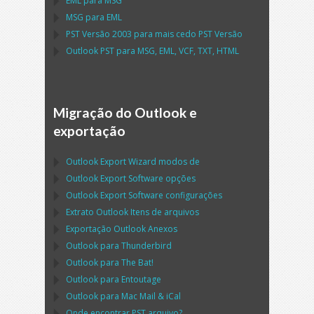
EML
para
MSG
MSG
para
EML
PST
Versão 2003 para mais cedo
PST
Versão
Outlook PST
para
MSG, EML, VCF, TXT, HTML
Migração do Outlook e
exportação
Outlook Export Wizard
modos de
Outlook Export Software
opções
Outlook Export Software
configurações
Extrato
Outlook
Itens de arquivos
Exportação
Outlook
Anexos
Outlook
para
Thunderbird
Outlook
para
The Bat!
Outlook
para
Entoutage
Outlook
para
Mac Mail
&
iCal
Onde encontrar
PST
arquivo?