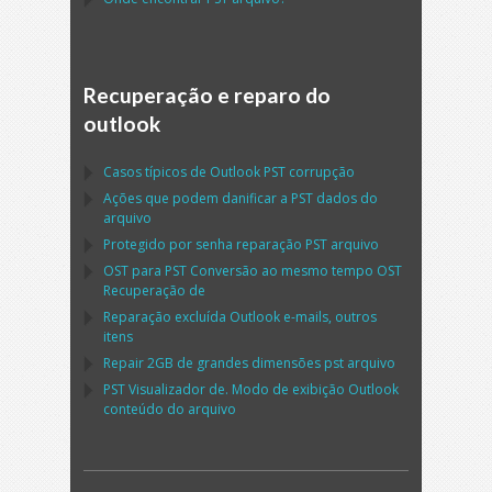
Recuperação e reparo do
outlook
Casos típicos de
Outlook PST
corrupção
Ações que podem danificar a
PST
dados do
arquivo
Protegido por senha reparação
PST
arquivo
OST
para
PST
Conversão ao mesmo tempo
OST
Recuperação de
Reparação excluída
Outlook
e-mails, outros
itens
Repair
2GB de grandes dimensões
pst
arquivo
PST
Visualizador de. Modo de exibição
Outlook
conteúdo do arquivo