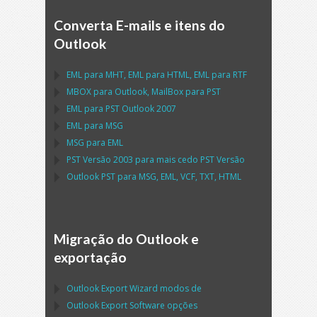
Converta E-mails e itens do
Outlook
EML
para
MHT
,
EML
para
HTML
,
EML
para
RTF
MBOX
para
Outlook
,
MailBox
para
PST
EML
para
PST Outlook
2007
EML
para
MSG
MSG
para
EML
PST
Versão 2003 para mais cedo
PST
Versão
Outlook PST
para
MSG, EML, VCF, TXT, HTML
Migração do Outlook e
exportação
Outlook Export Wizard
modos de
Outlook Export Software
opções