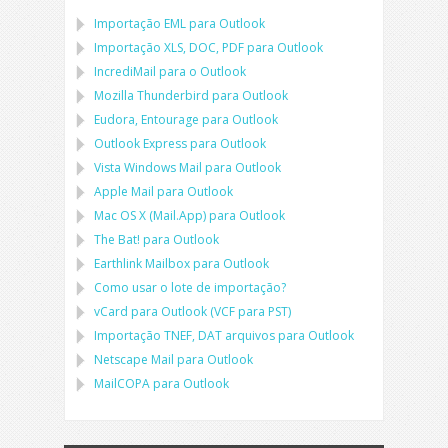
Importação
EML
para
Outlook
Importação
XLS, DOC, PDF
para
Outlook
IncrediMail para o Outlook
Mozilla Thunderbird
para
Outlook
Eudora, Entourage
para
Outlook
Outlook Express
para
Outlook
Vista Windows Mail
para
Outlook
Apple Mail
para
Outlook
Mac OS X (Mail.App)
para
Outlook
The Bat!
para
Outlook
Earthlink Mailbox
para
Outlook
Como usar o lote de importação?
vCard
para
Outlook
(
VCF
para
PST
)
Importação
TNEF, DAT
arquivos para
Outlook
Netscape Mail
para
Outlook
MailCOPA
para
Outlook