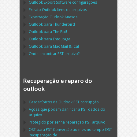
Outlook Export Software
configurações
Extrato
Outlook
Itens de arquivos
Exportação
Outlook
Anexos
Outlook
para
Thunderbird
Outlook
para
The Bat!
Outlook
para
Entoutage
Outlook
para
Mac Mail
&
iCal
Onde encontrar
PST
arquivo?
Recuperação e reparo do
outlook
Casos típicos de
Outlook PST
corrupção
Ações que podem danificar a
PST
dados do
arquivo
Protegido por senha reparação
PST
arquivo
OST
para
PST
Conversão ao mesmo tempo
OST
Recuperação de