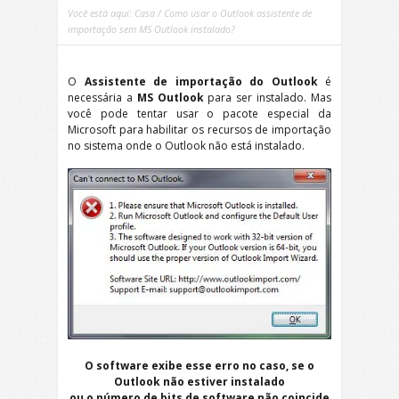
Você está aqui:
Casa
/ Como usar o Outlook assistente de
importação sem MS Outlook instalado?
O
Assistente de importação do Outlook
é
necessária a
MS Outlook
para ser instalado. Mas
você pode tentar usar o pacote especial da
Microsoft para habilitar os recursos de importação
no sistema onde o Outlook não está instalado.
O software exibe esse erro no caso, se o
Outlook não estiver instalado
ou o número de bits de software não coincide