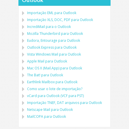
Importação
EML
para
Outlook
Importação
XLS, DOC, PDF
para
Outlook
IncrediMail para o Outlook
Mozilla Thunderbird
para
Outlook
Eudora, Entourage
para
Outlook
Outlook Express
para
Outlook
Vista Windows Mail
para
Outlook
Apple Mail
para
Outlook
Mac OS X (Mail.App)
para
Outlook
The Bat!
para
Outlook
Earthlink Mailbox
para
Outlook
Como usar o lote de importação?
vCard
para
Outlook
(
VCF
para
PST
)
Importação
TNEF, DAT
arquivos para
Outlook
Netscape Mail
para
Outlook
MailCOPA
para
Outlook