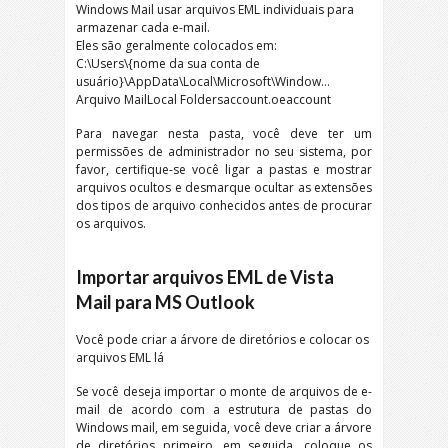
Windows Mail usar arquivos EML individuais para
armazenar cada e-mail.
Eles são geralmente colocados em:
C:\
Users\
{nome da sua conta de
usuário}\
AppData\Local\Microsoft\Window
…
Arquivo MailLocal Foldersaccount.oeaccount
Para navegar nesta pasta, você deve ter um
permissões de administrador no seu sistema, por
favor, certifique-se você ligar a pastas e mostrar
arquivos ocultos e desmarque ocultar as extensões
dos tipos de arquivo conhecidos antes de procurar
os arquivos.
Importar arquivos EML de Vista
Mail para MS Outlook
Você pode criar a árvore de diretórios e colocar os
arquivos EML lá
Se você deseja importar o monte de arquivos de e-
mail de acordo com a estrutura de pastas do
Windows mail, em seguida, você deve criar a árvore
de diretórios primeiro, em seguida, coloque os