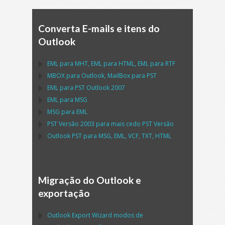
Converta E-mails e itens do
Outlook
EML
para
MHT
,
EML
para
HTML
,
EML
para
RTF
MBOX
para
Outlook
,
MailBox
para
PST
EML
para
PST Outlook
2007
EML
para
MSG
MSG
para
EML
PST
Versão 2003 para mais cedo
PST
Versão
Outlook PST
para
MSG, EML, VCF, TXT, HTML
Migração do Outlook e
exportação
Outlook Export Wizard
modos de