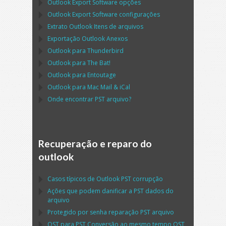
Outlook Export Software
opções
Outlook Export Software
configurações
Extrato
Outlook
Itens de arquivos
Exportação
Outlook
Anexos
Outlook
para
Thunderbird
Outlook
para
The Bat!
Outlook
para
Entoutage
Outlook
para
Mac Mail
&
iCal
Onde encontrar
PST
arquivo?
Recuperação e reparo do
outlook
Casos típicos de
Outlook PST
corrupção
Ações que podem danificar a
PST
dados do
arquivo
Protegido por senha reparação
PST
arquivo
OST
para
PST
Conversão ao mesmo tempo
OST