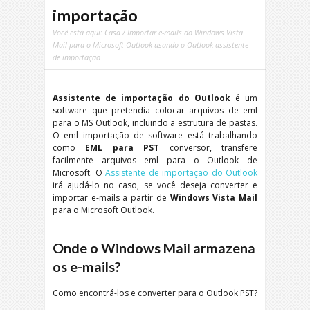
importação
Você está aqui:
Casa
/ Importar e-mails do Windows Vista
Mail para o Microsoft Outlook usando o Outlook assistente
de importação
Assistente de importação do Outlook
é um
software que pretendia colocar arquivos de eml
para o MS Outlook, incluindo a estrutura de pastas.
O eml importação de software está trabalhando
como
EML para PST
conversor, transfere
facilmente arquivos eml para o Outlook de
Microsoft. O
Assistente de importação do Outlook
irá ajudá-lo no caso, se você deseja converter e
importar e-mails a partir de
Windows Vista Mail
para o Microsoft Outlook.
Onde o Windows Mail armazena
os e-mails?
Como encontrá-los e converter para o Outlook PST?