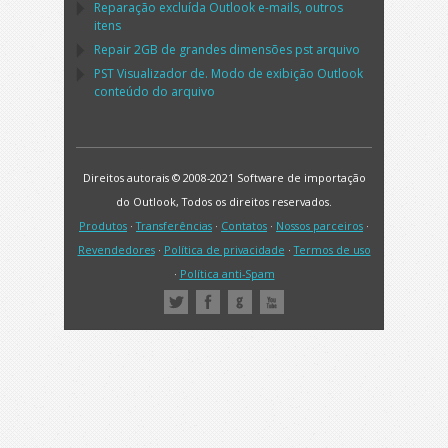
Reparação excluída
Outlook
e-mails, outros
itens
Repair
2GB de grandes dimensões
pst
arquivo
PST
Visualizador de. Modo de exibição
Outlook
conteúdo do arquivo
Direitos autorais © 2008-2021 Software de importação
do Outlook, Todos os direitos reservados.
Produtos
·
Transferências
·
Contatos
·
Nossos parceiros
·
Revendedores
·
Política de privacidade
·
Termos de uso
·
Política anti-Spam