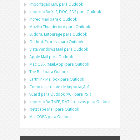
Importação
EML
para
Outlook
Importação
XLS, DOC, PDF
para
Outlook
IncrediMail para o Outlook
Mozilla Thunderbird
para
Outlook
Eudora, Entourage
para
Outlook
Outlook Express
para
Outlook
Vista Windows Mail
para
Outlook
Apple Mail
para
Outlook
Mac OS X (Mail.App)
para
Outlook
The Bat!
para
Outlook
Earthlink Mailbox
para
Outlook
Como usar o lote de importação?
vCard
para
Outlook
(
VCF
para
PST
)
Importação
TNEF, DAT
arquivos para
Outlook
Netscape Mail
para
Outlook
MailCOPA
para
Outlook