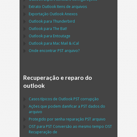
Extrato
Outlook
Itens de arquivos
Exportação
Outlook
Anexos
Outlook
para
Thunderbird
Outlook
para
The Bat!
Outlook
para
Entoutage
Outlook
para
Mac Mail
&
iCal
Onde encontrar
PST
arquivo?
Recuperação e reparo do
outlook
Casos típicos de
Outlook PST
corrupção
Ações que podem danificar a
PST
dados do
arquivo
Protegido por senha reparação
PST
arquivo
OST
para
PST
Conversão ao mesmo tempo
OST
Recuperação de