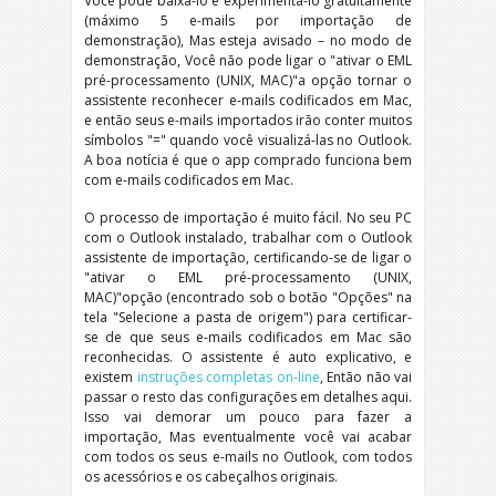
Você pode baixá-lo e experimentá-lo gratuitamente
(máximo 5 e-mails por importação de
demonstração), Mas esteja avisado – no modo de
demonstração, Você não pode ligar o "ativar o EML
pré-processamento (UNIX, MAC)"a opção tornar o
assistente reconhecer e-mails codificados em Mac,
e então seus e-mails importados irão conter muitos
símbolos "=" quando você visualizá-las no Outlook.
A boa notícia é que o app comprado funciona bem
com e-mails codificados em Mac.
O processo de importação é muito fácil. No seu PC
com o Outlook instalado, trabalhar com o Outlook
assistente de importação, certificando-se de ligar o
"ativar o EML pré-processamento (UNIX,
MAC)"opção (encontrado sob o botão "Opções" na
tela "Selecione a pasta de origem") para certificar-
se de que seus e-mails codificados em Mac são
reconhecidas. O assistente é auto explicativo, e
existem
instruções completas on-line
, Então não vai
passar o resto das configurações em detalhes aqui.
Isso vai demorar um pouco para fazer a
importação, Mas eventualmente você vai acabar
com todos os seus e-mails no Outlook, com todos
os acessórios e os cabeçalhos originais.