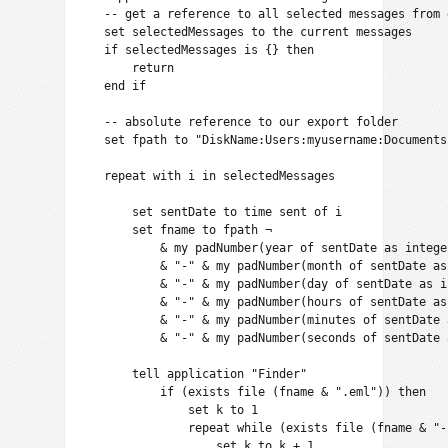
    -- get a reference to all selected messages from e
    set selectedMessages to the current messages

    if selectedMessages is {} then

        return

    end if

    -- absolute reference to our export folder

    set fpath to "DiskName:Users:myusername:Documents
    repeat with i in selectedMessages

        set sentDate to time sent of i

        set fname to fpath ¬

            & my padNumber(year of sentDate as integer
            & "-" & my padNumber(month of sentDate as
            & "-" & my padNumber(day of sentDate as in
            & "-" & my padNumber(hours of sentDate as
            & "-" & my padNumber(minutes of sentDate 
            & "-" & my padNumber(seconds of sentDate 
        tell application "Finder"

            if (exists file (fname & ".eml")) then

                set k to 1

                repeat while (exists file (fname & "-
                    set k to k + 1
