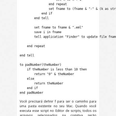
                end repeat

                set fname to (fname & "-" & (k as stri
            end if

        end tell

        set fname to fname & ".eml"

        save i in fname

        tell application "Finder" to update file fname
    end repeat

end tell

to padNumber(theNumber)

    if theNumber is less than 10 then

        return "0" & theNumber

    else

        return theNumber

    end if

end padNumber
Você precisará definir f para ser o caminho para
uma pasta existente no seu Mac. Quando você
executa esse script no Editor de scripts, todos os
arquivos selecionados na comitiva serão