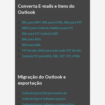
Converta E-mails e itens do
Outlook
EML
para
MHT
,
EML
para
HTML
,
EML
para
RTF
MBOX
para
Outlook
,
MailBox
para
PST
EML
para
PST Outlook
2007
EML
para
MSG
MSG
para
EML
PST
Versão 2003 para mais cedo
PST
Versão
Outlook PST
para
MSG, EML, VCF, TXT, HTML
Migração do Outlook e
exportação
Outlook Export Wizard
modos de
Outlook Export Software
opções
Outlook Export Software
configurações