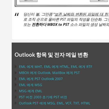
당신이 볼, 그만큼 “
보존 날짜와 변환된 파일에 대 한
로 조직 순으로 올바른 PST 파일의 작성을 단순화. 
또는
전환하다
MBOX to PST
소스 파일의 생성 날짜와
Outlook 항목 및 전자 메일 변환
EML
에게
MHT
,
EML
에게
HTML
,
EML
에게
RTF
MBOX
에게
Outlook
,
MailBox
에게
PST
EML
에게
PST Outlook
2007
EML
에게
MSG
MSG
에게
EML
PST
버전 2003 초기에
PST
버전
Outlook PST
에게
MSG, EML, VCF, TXT, HTML