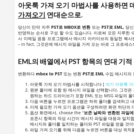
아웃룩 가져 오기 마법사를 사용하면
가져오기
연대순으로.
당신이 만약 자주
PST로 MBOX로 변환
또는
PST로 EML,
당신
반영하는 순서로 구성 할 수도 있습니다. 이로써 모든 지루한 수
사 이메일 응용 프로그램에서 메시지 아카이브의 동일한 복사본
–
in fact
, 그것은에 메시지 파일을 가져 오는 바로 그 프로세
EML의 배열에서 PST 항목의 연대 기
변환하다
mbox to PST
또는 변환
PST로 EML
수입 메시지의 
아웃룩 가져 오기 마법사를 시작합니다 [
여기 아웃룩 가
원본 폴더에 포함 된 메시지 파일을 선택합니다. 그것은 기
원하는 하드 드라이브가 포함 EML 또는 MSG 파일의 
다음 버튼을 누르면 프로그램은 하위 폴더를 검색하고 내
이제 필요한 가져 오기 옵션을 구성하려면 화면 하단의 다
옵션 화면에서,
choose the
“
보존 날짜와 변환된 파일에
표준시 항목의 작성 시간이 메시지 파일을 대응과 일치합
메시지와 폴더를 일치하는 폴더와 PST 파일을 얻을 것이
파일 가져 오기를 위해 다음을 누르면 버튼을 대상 위치를