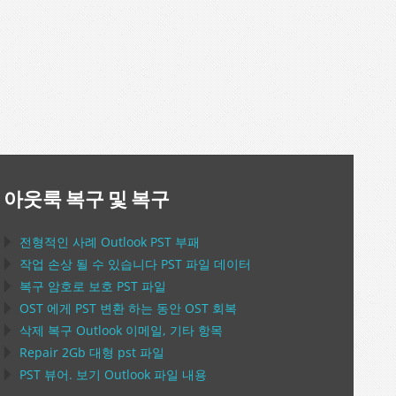
아웃룩 복구 및 복구
전형적인 사례
Outlook PST
부패
작업 손상 될 수 있습니다
PST
파일 데이터
복구 암호로 보호
PST
파일
OST
에게
PST
변환 하는 동안
OST
회복
삭제 복구
Outlook
이메일, 기타 항목
Repair
2Gb 대형
pst
파일
PST
뷰어. 보기
Outlook
파일 내용