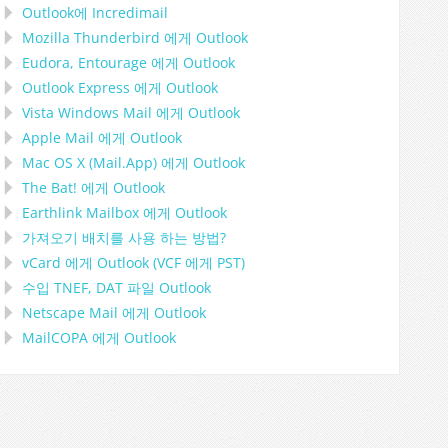
Outlook에 Incredimail
Mozilla Thunderbird
에게
Outlook
Eudora, Entourage
에게
Outlook
Outlook Express
에게
Outlook
Vista Windows Mail
에게
Outlook
Apple Mail
에게
Outlook
Mac OS X (Mail.App)
에게
Outlook
The Bat!
에게
Outlook
Earthlink Mailbox
에게
Outlook
가져오기 배치를 사용 하는 방법?
vCard
에게
Outlook
(
VCF
에게
PST
)
수입
TNEF, DAT
파일
Outlook
Netscape Mail
에게
Outlook
MailCOPA
에게
Outlook