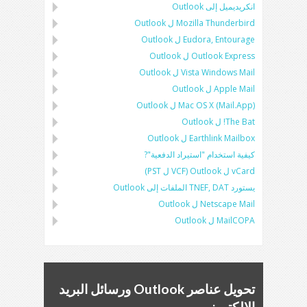
انكريديميل إلى Outlook
Mozilla Thunderbird
ل
Outlook
Eudora, Entourage
ل
Outlook
Outlook Express
ل
Outlook
Vista Windows Mail
ل
Outlook
Apple Mail
ل
Outlook
Mac OS X (Mail.App)
ل
Outlook
The Bat!
ل
Outlook
Earthlink Mailbox
ل
Outlook
كيفية استخدام "استيراد الدفعية"?
vCard
ل
Outlook
(
VCF
ل
PST
)
يستورد
TNEF, DAT
الملفات إلى
Outlook
Netscape Mail
ل
Outlook
MailCOPA
ل
Outlook
تحويل عناصر Outlook ورسائل البريد
الإلكتروني