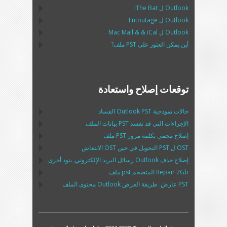
Outlook
ل
The Bat!
Outlook
ل
Entoutage
Outlook
ل
iCal
& &
Mac Mail
أين يمكن العثور على
PST
ملف?
توقعات إصلاح واستعادة
حالات نموذجية
Outlook PST
الفساد
الإجراءات التي قد تفسد
PST
بيانات الملف
إصلاح محمي بكلمة مرور
PST
ملف
OST
ل
PST
التحويل في حين
OST
الانتعاش
إصلاح حذف
Outlook
رسائل البريد الإلكتروني, بنود أخرى
2Gb المتضخم
Repair
pst
ملف
PST
عارض. طريقة العرض
Outlook
محتوى الملف