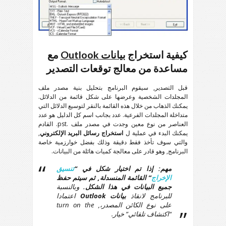
كيفية استخراج
بيانات Outlook
مع
مساعدة من معالج توقعات التصدير
قبل التصدير, سيقوم البرنامج بتحليل بنية مصدر ملف
المجلدات الشخصية وعرضها على شكل قائمة من الدلائل.
يمكنك الذهاب من خلال هذه القائمة بالنقر لتوسيع الدلائل التي
متداخلة المجلدات الفرعية. عدد بجانب اسم كل الدليل هو عدد
العناصر من نوع معين وجدت في مصدر ملف .pst. القادم
يمكنك البدء في عملية ل
استخراج رسائل البريد الإلكتروني
,
والتي سوف تأخذ فقط دقيقة وذلك بفضل خوارزمية خاصة
البرنامج, وهو قادر على معالجة كميات هائلة من البيانات.
مهم:
إذا تم اختيار شكل في “
تنسيق
الإخراج
” القائمة المنسدلة, ثم سيتم حفظ
جميع البيانات في هذا الشكل.
وبالنسبة
للبرنامج لانقاذ
بيانات Outlook
اعتمادا
على نوع الكائن المصدر،,
turn on the
“اكتشاف تلقائي” خيار.