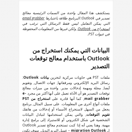
يستكشف هذا المقال واحدة من السمات الرئيسية معالج
تصدير في Outlook: البرنامج طلاقة باعتبارها
email grabber
التي يمكن التعامل ليس فقط الرسائل التي ترغب في
استخراج من Outlook
, ولكن غيرها من المعلومات المحفوظة
في عبوات PST.
البيانات التي يمكنك استخراج من
Outlook باستخدام معالج توقعات
التصدير
ملفات PST هي حاويات مركزية لتخزين
بيانات Outlook
:
رسائل البريد الإلكتروني ومرفقاتها, جهات الاتصال, وتقويم
أيضا, مجلة ومهمة إدخالات مدير. واحدة من ميزات معالج
توقعات التصدير هو أن الأداة تعمل على أنها أكثر من مجرد
e-
mail grabber
, كما أنها قادرة على
استخراج من PST
ملفات أنواع أخرى من المعلومات. على سبيل المثال, برنامج
يجعل من السهل لاستخراج الأسماء أو إدخالات من هاتفك
تقويم التوقعات
, والتي يمكن استخدامها لتبادل البيانات
الشخصية في شكل الكتروني أو للاستيراد إلى برامج إدارة
مهمة. وهذا يعني أنه إذا كنت تستخدم معالج تصدير Outlook
ل
migration Outlook
– عميل البريد البديل, سوف تكون