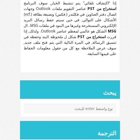
إذا “اكتشاف تلقائي” يتم تنشيط الخيار, سوف البرنامج
استخراج من PST
عناصر التقويم ملفات Outlook وجهات
اتصال دفتر العناوين في فكلندر (.فكس) وبصيغة بطاقة (.vcf)
الأشكال على التوالي, في حين سيتم حفظ رسائل البريد
الإلكتروني المستخرجة وغيرها من البنود في ملفات MSG.. ال
MSG
الشكل هو عالمي لمعظم عناصر Outlook. ولذلك, إذا
قررت
استخراج من PST
شكل ل
ملحوظة
البند وحفظه في
تنسيق الرسالة, في المرة التالية التي يتم فتح ملف جديد,
سوف عرض الملاحظة مع كل من حقول معلومات الحفاظ
على قيمها السابقة.
يبحث
الترجمة