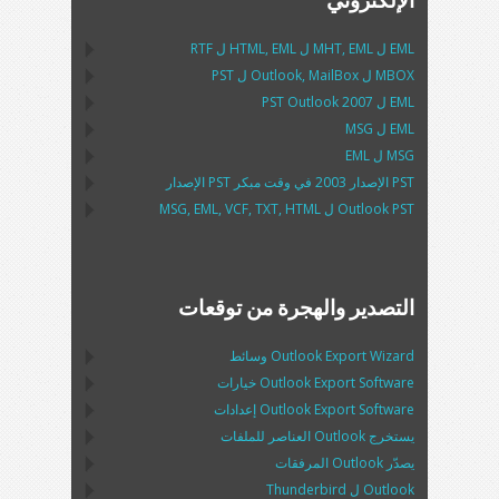
EML
ل
EML
,
MHT
ل
EML
,
HTML
ل
RTF
MBOX
ل
MailBox
,
Outlook
ل
PST
EML
ل
2007
PST Outlook
EML
ل
MSG
MSG
ل
EML
PST
الإصدار 2003 في وقت مبكر
PST
الإصدار
Outlook PST
ل
MSG, EML, VCF, TXT, HTML
التصدير والهجرة من توقعات
Outlook Export Wizard
وسائط
Outlook Export Software
خيارات
Outlook Export Software
إعدادات
يستخرج
Outlook
العناصر للملفات
يصدّر
Outlook
المرفقات
Outlook
ل
Thunderbird