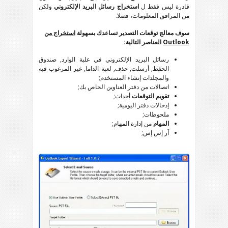
قادرة ليس فقط ل
استخراج رسائل البريد الإلكتروني
ولكن
من المرافق المعلومات، فضلا.
سوف معالج توقعات التصدير تساعدك بسهولة
استخراج من
Outlook
العناصر التالية:
رسائل البريد الإلكتروني في علبة الوارد, صندوق
الحفظ, أرسلت, حذف, لعبة الداما, غير المرغوب فيه
والمجلدات إنشاء المستخدم;
اتصالات من دفتر العناوين الخاص بك;
تقويم التوقعات
أحداث;
إدخالات دفتر اليومية;
ملحوظات;
المهام
من إدارة المهام;
آر إس إس;