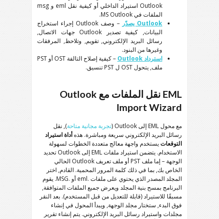
Outlook
استيراد الداخلي أو كيفية نقل
eml
و
msg
الملفات في
MS Outlook
.
Outlook
يصدّر
– وصف
Outlook
إجراء استخراج
البيانات, كيفية تصدير
Outlook
جهات الاتصال,
رسائل البريد الإلكتروني, تقويم, وتلاحظ, المرفقات
وغيرها من البنود.
استرداد Outlook
– كيفية إصلاح التالفة
OST
أو
PST
ملف, يتحول
OST
ل
PST
تنسيق.
EML
نقل الملفات مع
Outlook
Import Wizard
مع محول EML إلى Outlook (
تجربة مجانية متاحة
), نقل
رسائل البريد الإلكتروني سريعة ومباشرة. هذه
أداة استيراد
التوقعات
يستخدم واجهة معالج متعددة الخطوات لسهولة
الاستخدام. يتضمن استيراد ملفات EML إلى Outlook تحديد
الوجهة – إما ملف PST أو ملف تعريف Outlook الحالي
الخاص بك, بما في ذلك كلمة المرور المحمية. القادم, اختر
المجلد المصدر الذي يحتوي على ملفات .eml أو .MSG. يقوم
البرنامج بمسح بنية المجلد ويعرض جميع الملفات المتوافقة,
مسبقًا للاستيراد (قابلة للتعديل من قبل المستخدم). بعد النقر
فوق البدء, ستختار مجلد الوجهة, ويبدأ المحول في إنشاء
مجلدات واستيراد رسائل البريد الإلكتروني. يتم إنشاء تقرير