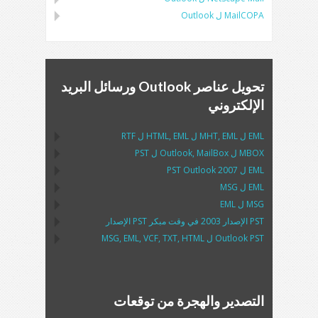
MailCOPA
ل
Outlook
تحويل عناصر Outlook ورسائل البريد
الإلكتروني
EML
ل
EML
,
MHT
ل
EML
,
HTML
ل
RTF
MBOX
ل
MailBox
,
Outlook
ل
PST
EML
ل
2007
PST Outlook
EML
ل
MSG
MSG
ل
EML
PST
الإصدار 2003 في وقت مبكر
PST
الإصدار
Outlook PST
ل
MSG, EML, VCF, TXT, HTML
التصدير والهجرة من توقعات