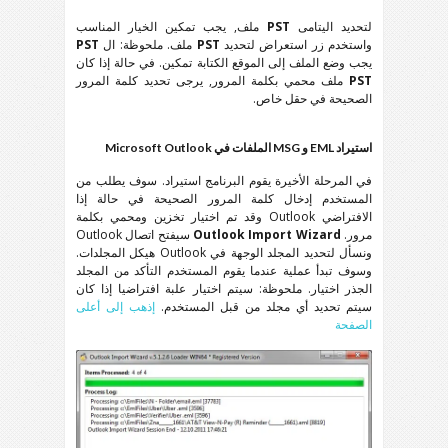
لتحديد اليتامى
PST
ملف, يجب تمكين الخيار المناسب
واستخدم زر استعراض لتحديد
PST
ملف. ملحوظة: ال
PST
يجب وضع الملف إلى الموقع الكتابة تمكين. في حالة إذا كان
PST
ملف محمي بكلمة المرور, يرجى تحديد كلمة المرور
الصحيحة في حقل خاص.
استيراد
EML
و
MSG
الملفات في
Microsoft Outlook
في المرحلة الأخيرة يقوم البرنامج استيراد. سوف يطلب من
المستخدم إدخال كلمة المرور الصحيحة في حالة إذا
الافتراضي
Outlook
وقد تم اختيار تخزين ومحمي بكلمة
مرور.
Outlook Import Wizard
سيفتح اتصال
Outlook
ونسأل لتحديد المجلد الوجهة في
Outlook
هيكل المجلدات.
وسوف تبدأ عملية عندما يقوم المستخدم التأكد من المجلد
الجذر اختيار. ملحوظة: سيتم اختيار علبة افتراضيا إذا كان
سيتم تحديد أي مجلد من قبل المستخدم.
إذهب إلى أعلى
الصفحة