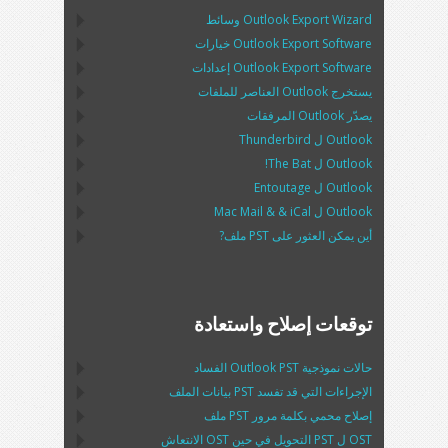
Outlook Export Wizard
وسائط
Outlook Export Software
خيارات
Outlook Export Software
إعدادات
يستخرج
Outlook
العناصر للملفات
يصدّر
Outlook
المرفقات
Outlook
ل
Thunderbird
Outlook
ل
The Bat!
Outlook
ل
Entoutage
Outlook
ل
iCal
& &
Mac Mail
أين يمكن العثور على
PST
ملف?
توقعات إصلاح واستعادة
حالات نموذجية
Outlook PST
الفساد
الإجراءات التي قد تفسد
PST
بيانات الملف
إصلاح محمي بكلمة مرور
PST
ملف
OST
ل
PST
التحويل في حين
OST
الانتعاش