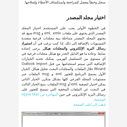
سجل وخطأ مفصل للمراجعة واستكشاف الأخطاء وإصلاحها.
اختيار مجلد المصدر
في الخطوة الأولى يجب على المستخدم اختيار المجلد
المصدر الذي يحتوي على ملفات
.eml, .emlx
و
.msg
صيغ. قد
يحتوي المجلد المصدر متداخلة بنية مجلدات فرعية متعددة
المستويات بالإضافة إلى ذلك. إذا كنت ترغب في أن
استيراد
رسائل البريد الإلكتروني والمجلدات هيكل
, يرجى إعداده
سابقا. وعادة ما هو الدليل الجذر مع هيكل مجلدات فرعية في
أي مستوى من التسلسل الهرمي. يمكنك تحديد الخيارات
الإضافية التي سيتم استخدامها من قبل
Outlook Import
Wizard
خلال الملفات والمجلدات البحث تحليل هيكل. الخيار
الأول يسمح البرنامج للعثور
.eml
و
.msg
الملفات عبر
مستويات المجلد الفرعي كلها بشكل متكرر. الخيار الثاني
يمكن اختيار لتصفية
.eml
أو
.msg
الملفات. يتيح الخيار الثالث
في البحث عن الملفات المخفية التي تسمح للعثور على
رسائل البريد الإلكتروني في حين
المهاجرة من
Apple Mail
الوضعية
.
إذهب إلى أعلى الصفحة