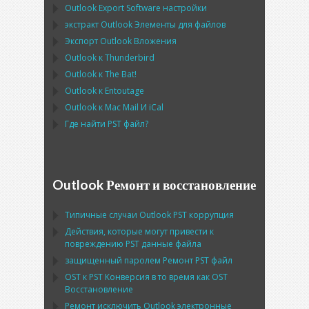
Outlook Export Software
настройки
экстракт
Outlook
Элементы для файлов
Экспорт
Outlook
Вложения
Outlook
к
Thunderbird
Outlook
к
The Bat!
Outlook
к
Entoutage
Outlook
к
Mac Mail
И
iCal
Где найти
PST
файл?
Outlook Ремонт и восстановление
Типичные случаи
Outlook PST
коррупция
Действия, которые могут привести к
повреждению
PST
данные файла
защищенный паролем Ремонт
PST
файл
OST
к
PST
Конверсия в то время как
OST
Восстановление
Ремонт исключить
Outlook
электронные