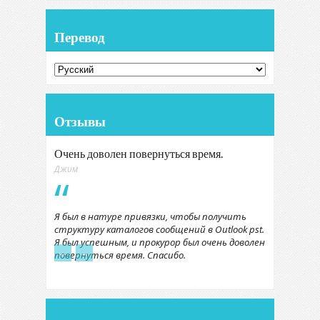
Перевод
Отзывы
Очень доволен повернуться время.
Джим
Я был в натуре привязки, чтобы получить
структуру каталогов сообщений в Outlook pst.
Я был успешным, и прокурор был очень доволен
←
→
повернуться время. Спасибо.