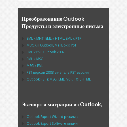
Преобразование Outlook
Продукты и электронные письма
EML
к
MHT
,
EML
к
HTML
,
EML
к
RTF
MBOX
к
Outlook
,
MailBox
к
PST
EML
к
PST Outlook
2007
EML
к
MSG
MSG
к
EML
PST
версия 2003 в начале
PST
версия
Outlook PST
к
MSG, EML, VCF, TXT, HTML
Экспорт и миграции из Outlook,
Outlook Export Wizard
режимы
Outlook Export Software
опции