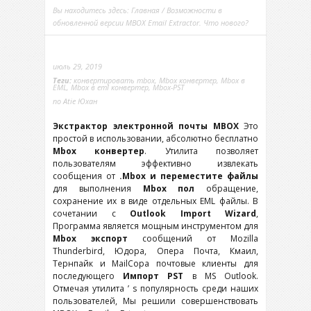
Вы находитесь здесь:
Главная
/ Возможности в
обновленной версии MBOX Email Extractor. Что нового?
июль 29, 2019
Теги:
конвертировать mbox
,
Mbox конвертер
,
Mbox в
EML
,
Mbox в eml конвертер
,
Mbox-PST
по
Atie Юхан
Экстрактор электронной почты MBOX
Это
простой в использовании, абсолютно бесплатно
Mbox конвертер
. Утилита позволяет
пользователям эффективно извлекать
сообщения от
.Mbox и переместите файлы
для выполнения
Mbox пол
обращение,
сохранение их в виде отдельных EML файлы. В
сочетании с
Outlook Import Wizard
,
Программа является мощным инструментом для
Mbox экспорт
сообщений от Mozilla
Thunderbird, Юдора, Опера Почта, Кмаил,
Тернпайк и MailCopa почтовые клиенты для
последующего
Импорт PST
в MS Outlook.
Отмечая утилита ’ s популярность среди наших
пользователей, Мы решили совершенствовать