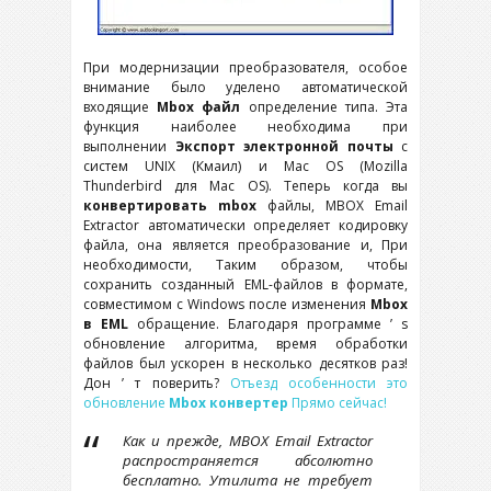
При модернизации преобразователя, особое
внимание было уделено автоматической
входящие
Mbox файл
определение типа. Эта
функция наиболее необходима при
выполнении
Экспорт электронной почты
с
систем UNIX (Кмаил) и Mac OS (Mozilla
Thunderbird для Mac OS). Теперь когда вы
конвертировать mbox
файлы, MBOX Email
Extractor автоматически определяет кодировку
файла, она является преобразование и, При
необходимости, Таким образом, чтобы
сохранить созданный EML-файлов в формате,
совместимом с Windows после изменения
Mbox
в EML
обращение. Благодаря программе ’ s
обновление алгоритма, время обработки
файлов был ускорен в несколько десятков раз!
Дон ’ т поверить?
Отъезд особенности это
обновление
Mbox конвертер
Прямо сейчас!
Как и прежде, MBOX Email Extractor
распространяется абсолютно
бесплатно. Утилита не требует