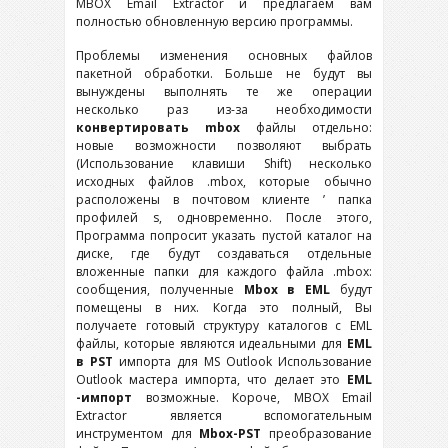
MBOX Email Extractor и предлагаем вам
полностью обновленную версию программы.
Проблемы изменения основных файлов
пакетной обработки. Больше не будут вы
вынуждены выполнять те же операции
несколько раз из-за необходимости
конвертировать mbox
файлы отдельно:
новые возможности позволяют выбрать
(Использование клавиши Shift) несколько
исходных файлов .mbox, которые обычно
расположены в почтовом клиенте ’ папка
профилей s, одновременно. После этого,
Программа попросит указать пустой каталог на
диске, где будут создаваться отдельные
вложенные папки для каждого файла .mbox:
сообщения, полученные
Mbox в EML
будут
помещены в них. Когда это полный, Вы
получаете готовый структуру каталогов с EML
файлы, которые являются идеальными для
EML
в PST
импорта для MS Outlook Использование
Outlook мастера импорта, что делает это
EML
-импорт
возможные. Короче, MBOX Email
Extractor является вспомогательным
инструментом для
Mbox-PST
преобразование