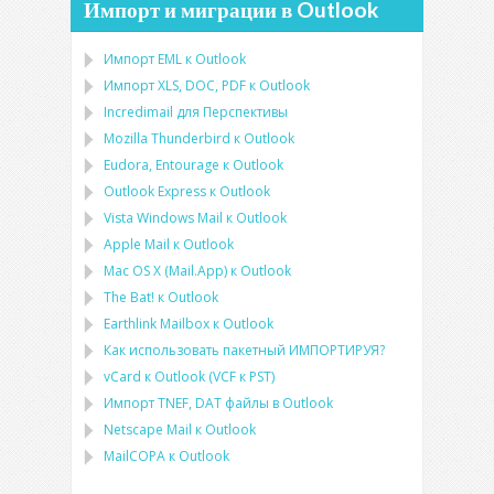
Импорт и миграции в Outlook
Импорт
EML
к
Outlook
Импорт
XLS, DOC, PDF
к
Outlook
Incredimail для Перспективы
Mozilla Thunderbird
к
Outlook
Eudora, Entourage
к
Outlook
Outlook Express
к
Outlook
Vista Windows Mail
к
Outlook
Apple Mail
к
Outlook
Mac OS X (Mail.App)
к
Outlook
The Bat!
к
Outlook
Earthlink Mailbox
к
Outlook
Как использовать пакетный ИМПОРТИРУЯ?
vCard
к
Outlook
(
VCF
к
PST
)
Импорт
TNEF, DAT
файлы в
Outlook
Netscape Mail
к
Outlook
MailCOPA
к
Outlook