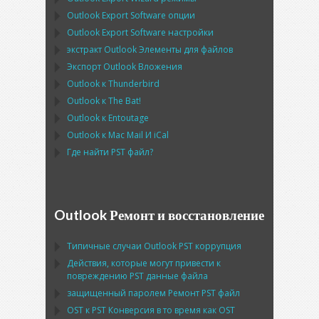
Outlook Export Software
опции
Outlook Export Software
настройки
экстракт
Outlook
Элементы для файлов
Экспорт
Outlook
Вложения
Outlook
к
Thunderbird
Outlook
к
The Bat!
Outlook
к
Entoutage
Outlook
к
Mac Mail
И
iCal
Где найти
PST
файл?
Outlook Ремонт и восстановление
Типичные случаи
Outlook PST
коррупция
Действия, которые могут привести к
повреждению
PST
данные файла
защищенный паролем Ремонт
PST
файл
OST
к
PST
Конверсия в то время как
OST