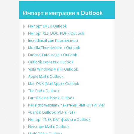
Импорт и миграции в Outlook
Импорт
EML
к
Outlook
Импорт
XLS, DOC, PDF
к
Outlook
Incredimail для Перспективы
Mozilla Thunderbird
к
Outlook
Eudora, Entourage
к
Outlook
Outlook Express
к
Outlook
Vista Windows Mail
к
Outlook
Apple Mail
к
Outlook
Mac OS X (Mail.App)
к
Outlook
The Bat!
к
Outlook
Earthlink Mailbox
к
Outlook
Как использовать пакетный ИМПОРТИРУЯ?
vCard
к
Outlook
(
VCF
к
PST
)
Импорт
TNEF, DAT
файлы в
Outlook
Netscape Mail
к
Outlook
MailCOPA
к
Outlook