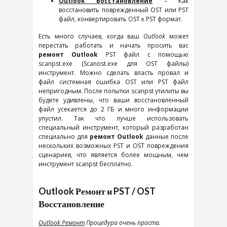
Outlook
Восстановление
– Как
восстановить поврежденный
OST
или
PST
файл, конвертировать
OST
к
PST
формат.
Есть много случаев, когда ваш
Outlook
может
перестать работать и начать просить вас
ремонт
Outlook
PST
файл с помощью
scanpst.exe (Scanost.exe для
OST
файлы)
инструмент. Можно сделать власть провал и
файл системная ошибка
OST
или
PST
файл
непригодным. После попытки scanpst утилиты вы
будете удивлены, что ваши восстановленный
файл усекается до 2 ГБ и много информации
упустил. Так что лучше использовать
специальный инструмент, который разработан
специально для
ремонт
Outlook
данные после
нескольких возможных
PST
и
OST
повреждения
сценариев, что является более мощным, чем
инструмент scanpst бесплатно.
Outlook
Ремонт и
PST / OST
Восстановление
Outlook
Ремонт
Процедура очень проста.