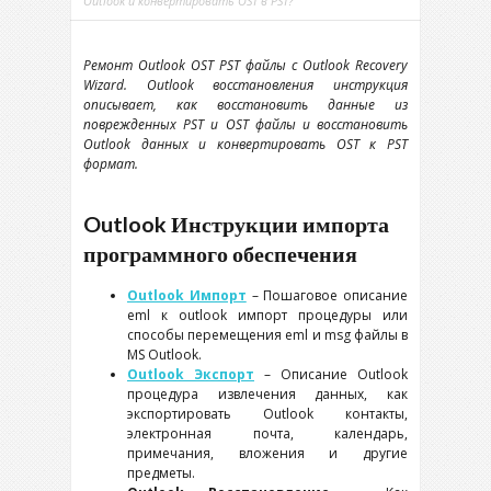
Outlook и конвертировать OST в PST?
Ремонт
Outlook OST PST
файлы с
Outlook Recovery
Wizard
.
Outlook
восстановления инструкция
описывает, как восстановить данные из
поврежденных
PST
и
OST
файлы и восстановить
Outlook
данных и конвертировать
OST
к
PST
формат.
Outlook
Инструкции импорта
программного обеспечения
Outlook
Импорт
– Пошаговое описание
eml
к
outlook
импорт процедуры или
способы перемещения
eml
и
msg
файлы в
MS Outlook
.
Outlook
Экспорт
– Описание
Outlook
процедура извлечения данных, как
экспортировать
Outlook
контакты,
электронная почта, календарь,
примечания, вложения и другие
предметы.