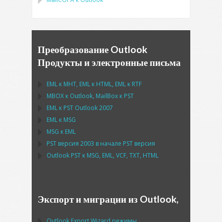
Преобразование Outlook
Продукты и электронные письма
EML
к
MHT
,
EML
к
HTML
,
EML
к
RTF
MBOX
к
Outlook
,
MailBox
к
PST
EML
к
PST Outlook
2007
EML
к
MSG
MSG
к
EML
PST
версия 2003 в начале
PST
версия
Outlook PST
к
MSG, EML, VCF, TXT, HTML
Экспорт и миграции из Outlook,
Outlook Export Wizard
режимы