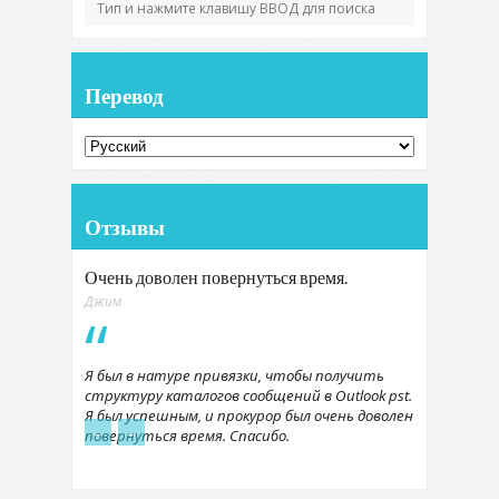
Перевод
Отзывы
Очень доволен повернуться время.
Джим
Я был в натуре привязки, чтобы получить
структуру каталогов сообщений в Outlook pst.
Я был успешным, и прокурор был очень доволен
←
→
повернуться время. Спасибо.