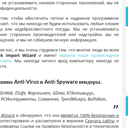
 не устанавливать никаких сторонних приложений, мы не
нфиденциальности.
 том, чтобы обеспечить четкое и надежное программное
ачает, что мы никогда не будем использовать любые плохие
а или недобросовестного посуды. Мы не устанавливать
ние сторонних производителей или надстройки, мы не
щения, и мы не собираем личную информацию.
я нас, и мы очень гордимся тем, что многие люди во всем
ok Import Wizard
и имеют
хвалили наше превосходное
слуги
. Мы никогда ничего вред компьютеру никогда не
сти.
ршина
Anti-Virus и Anti-Spyware вендоры.
DrWeb, ESafe, Фортинет, GData, K7Антивирус,
, PCИнструменты, Симантек, ТрендМикро, ВиРобот,
t Wizard
и обнаружил, что оно
является 100% безопасные и
ротестировано и рассмотрено в верхнем
Скачать сайты
и
приведены ссылки на проверку безопасности и техническую