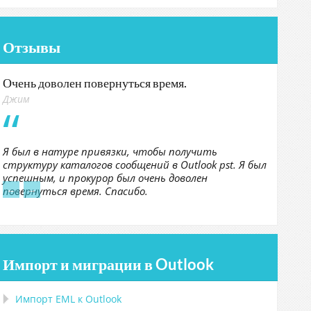
Отзывы
Очень доволен повернуться время.
Джим
Я был в натуре привязки, чтобы получить
структуру каталогов сообщений в Outlook pst. Я был
успешным, и прокурор был очень доволен
←
→
повернуться время. Спасибо.
Импорт и миграции в Outlook
Импорт
EML
к
Outlook