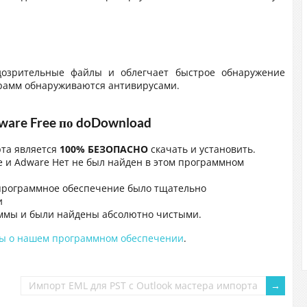
подозрительные файлы и облегчает быстрое обнаружение
грамм обнаруживаются антивирусами.
ware Free по doDownload
рта является
100% БЕЗОПАСНО
скачать и установить.
e и Adware Нет не был найден в этом программном
программное обеспечение было тщательно
и
ммы и были найдены абсолютно чистыми.
сы о нашем программном обеспечении
.
Импорт EML для PST с Outlook мастера импорта