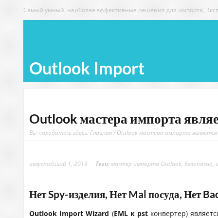
Самый умный, наиболее эффективные решения для импорта, Экспо
Outlook Import
Outlook мастера импорта явля
Вы находитесь здесь:
Главная
/ Outlook мастера импорта является
августейший 1, 2019
Теги:
мастер импорта Outlook
,
безопасно
,
Нет Spy-изделия, Нет Mal посуда, Нет Ba
Outlook Import Wizard
(
EML к pst
конвертер) являетс