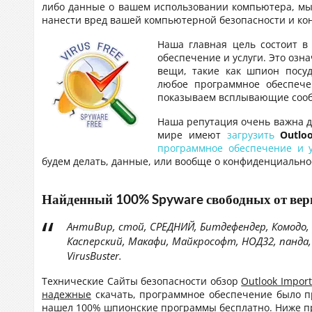
либо данные о вашем использовании компьютера, мы
нанести вред вашей компьютерной безопасности и ко
Наша главная цель состоит в
обеспечение и услуги. Это озн
вещи, такие как шпион посуд
любое программное обеспече
показываем всплывающие сооб
Наша репутация очень важна дл
мире имеют
загрузить
Outlo
программное обеспечение и у
будем делать, данные, или вообще о конфиденциально
Найденный 100% Spyware свободных от
ве
АнтиВир, стой, СРЕДНИЙ, Битдефендер, Комодо, 
Касперский, Макафи, Майкрософт, НОД32, панда
VirusBuster.
Технические Сайты безопасности обзор
Outlook Impor
надежные
скачать, программное обеспечение было п
нашел
100% шпионские программы бесплатно
. Ниже 