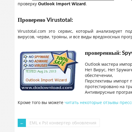
проверку
Outlook Import Wizard
.
Проверено Virustotal:
Virustotal.com это сервис, который анализирует 
вирусов, черви, трояны, и все виды вредоносных про
проверенный: Spy
Outlook мастера импо
Нет Вирус, Нет Spywar
обеспечении,
Перспективы импорт 
протестировано на тр
Антивирусные програ
Кроме того вы можете
читать некоторые отзывы прес
EML к Pst конвертер обновления