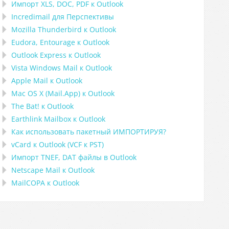
Импорт
XLS, DOC, PDF
к
Outlook
Incredimail для Перспективы
Mozilla Thunderbird
к
Outlook
Eudora, Entourage
к
Outlook
Outlook Express
к
Outlook
Vista Windows Mail
к
Outlook
Apple Mail
к
Outlook
Mac OS X (Mail.App)
к
Outlook
The Bat!
к
Outlook
Earthlink Mailbox
к
Outlook
Как использовать пакетный ИМПОРТИРУЯ?
vCard
к
Outlook
(
VCF
к
PST
)
Импорт
TNEF, DAT
файлы в
Outlook
Netscape Mail
к
Outlook
MailCOPA
к
Outlook