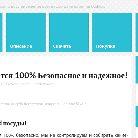
рт и восстановление всех ваших данных почты Outlook.
Описание
Скачать
Покупка
ется 100% Безопасное и надежное!
 100% Безопасное и надежное!
шпион посуда бесплатно
,
вирусов
по
Atie Юхан
d посуды!
я 100% безопасно. Мы не контролируем и собирать какие-