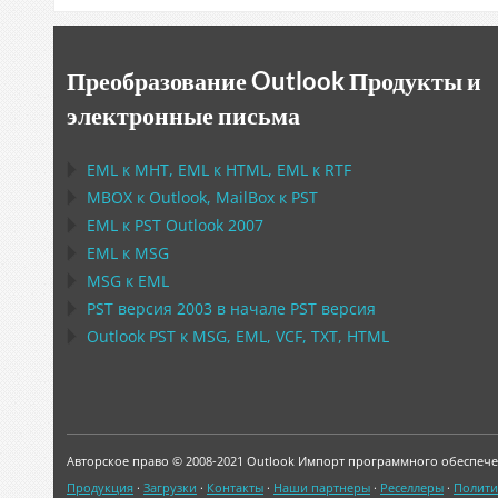
Преобразование Outlook Продукты и
электронные письма
EML
к
MHT
,
EML
к
HTML
,
EML
к
RTF
MBOX
к
Outlook
,
MailBox
к
PST
EML
к
PST Outlook
2007
EML
к
MSG
MSG
к
EML
PST
версия 2003 в начале
PST
версия
Outlook PST
к
MSG, EML, VCF, TXT, HTML
Авторское право © 2008-2021 Outlook Импорт программного обеспече
Продукция
·
Загрузки
·
Контакты
·
Наши партнеры
·
Реселлеры
·
Полити