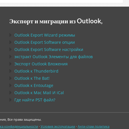
Экспорт и миграции из Outlook,
Outlook Export Wizard
режимы
Outlook Export Software
опции
Outlook Export Software
настройки
экстракт
Outlook
Элементы для файлов
Экспорт
Outlook
Вложения
Outlook
к
Thunderbird
Outlook
к
The Bat!
Outlook
к
Entoutage
Outlook
к
Mac Mail
И
iCal
Где найти
PST
файл?
ния, Все права защищены.
ка конфиденциальности
·
Условия эксплуатации
·
Анти-спам политика