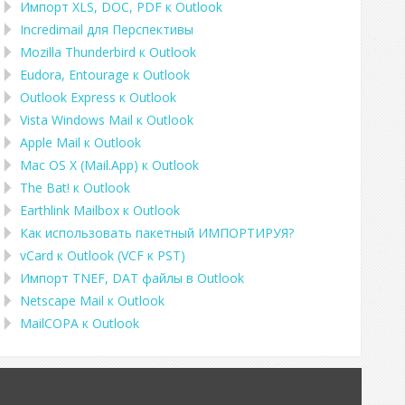
Импорт
XLS, DOC, PDF
к
Outlook
Incredimail для Перспективы
Mozilla Thunderbird
к
Outlook
Eudora, Entourage
к
Outlook
Outlook Express
к
Outlook
Vista Windows Mail
к
Outlook
Apple Mail
к
Outlook
Mac OS X (Mail.App)
к
Outlook
The Bat!
к
Outlook
Earthlink Mailbox
к
Outlook
Как использовать пакетный ИМПОРТИРУЯ?
vCard
к
Outlook
(
VCF
к
PST
)
Импорт
TNEF, DAT
файлы в
Outlook
Netscape Mail
к
Outlook
MailCOPA
к
Outlook