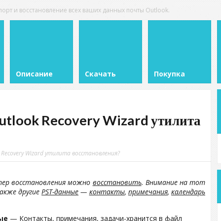
рт и восстановление всех ваших данных почты Outlook.
Описание
Скачать
Покупка
utlook Recovery Wizard утилита
 Recovery Wizard утилита восстановления?
ер восстановления можно
восстановить
. Внимание на тот
также другие
PST-данные
—
контакты
,
примечания
,
календарь
ые
— Контакты, примечания, задачи-хранится в файл