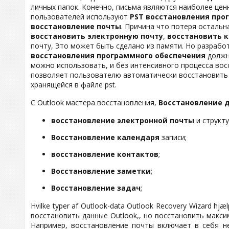
личных папок. Конечно, письма являются наиболее це
пользователей используют
PST восстановления про
восстановление почты
. Причина что потеря остальн
восстановить электронную почту
,
восстановить 
почту, Это может быть сделано из памяти. Но разработ
восстановления программного обеспечения
должна
можно использовать, и без интенсивного процесса восс
позволяет пользователю автоматически восстановить
хранящейся в файле pst.
С Outlook мастера восстановления,
Восстановление д
восстановление электронной почты
и структ
Восстановление календаря
записи;
восстановление контактов
;
Восстановление заметки
;
Восстановление задач
;
Hvilke typer af Outlook-data Outlook Recovery Wizard h
восстановить данные Outlook,, но восстановить макси
Например, восстановление почты включает в себя н