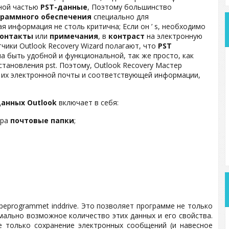
нной частью
PST-данные
, Поэтому большинство
граммного обеспечения
специально для
ая информация не столь критична; Если он ’ s, необходимо
контакты
или
примечания
, в
контраст
на электронную
чики Outlook Recovery Wizard полагают, что
PST
 быть удобной и функциональной, так же просто, как
тановления pst. Поэтому, Outlook Recovery Мастер
 их электронной почты и соответствующей информации,
анных Outlook
включает в себя:
ура
почтовые папки
;
jælpeprogrammet inddrive. Это позволяет программе не только
мально возможное количество этих данных и его свойства.
е только сохранение электронных сообщений (и навесное