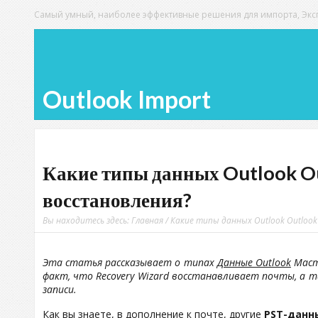
Самый умный, наиболее эффективные решения для импорта, Экспо
Outlook Import
Какие типы данных Outlook O
восстановления?
Вы находитесь здесь:
Главная
/ Какие типы данных Outlook Outlook
Эта статья рассказывает о типах
Данные Outlook
Маст
факт, что Recovery Wizard восстанавливает почты, а 
записи.
Как вы знаете, в дополнение к почте, другие
PST-данн