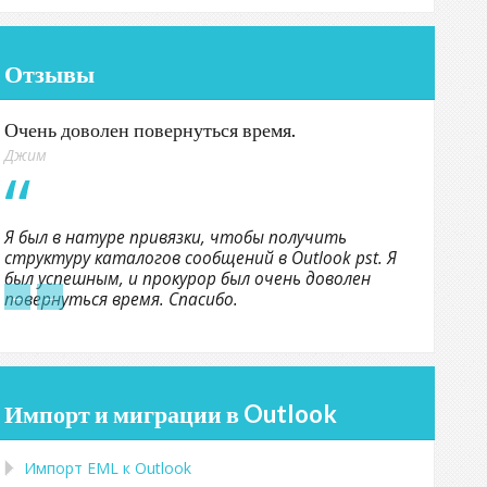
Отзывы
Очень доволен повернуться время.
Джим
Я был в натуре привязки, чтобы получить
структуру каталогов сообщений в Outlook pst. Я
был успешным, и прокурор был очень доволен
←
→
повернуться время. Спасибо.
Импорт и миграции в Outlook
Импорт
EML
к
Outlook