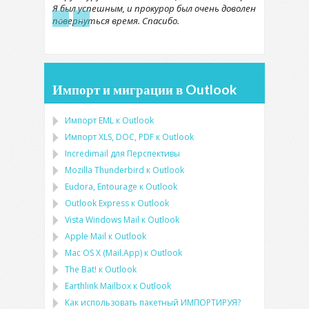
Я был успешным, и прокурор был очень доволен
←
→
повернуться время. Спасибо.
Импорт и миграции в Outlook
Импорт
EML
к
Outlook
Импорт
XLS, DOC, PDF
к
Outlook
Incredimail для Перспективы
Mozilla Thunderbird
к
Outlook
Eudora, Entourage
к
Outlook
Outlook Express
к
Outlook
Vista Windows Mail
к
Outlook
Apple Mail
к
Outlook
Mac OS X (Mail.App)
к
Outlook
The Bat!
к
Outlook
Earthlink Mailbox
к
Outlook
Как использовать пакетный ИМПОРТИРУЯ?