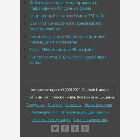
Действия, которые могут привести к
повреждению
PST
данные файла
защищенный паролем Ремонт
PST
файл
OST
к
PST
Конверсия в то время как
OST
Восстановление
Ремонт исключить
Outlook
электронные
письма, другие элементы
Repair
2Негабаритных ГБ
pst
файл
PST
просмотра. Вид
Outlook
содержимое
файла
Авторское право © 2008-2021 Outlook Импорт
программного обеспечения, Все права защищены.
Продукция
·
Загрузки
·
Контакты
·
Наши партнеры
·
Реселлеры
·
Политика конфиденциальности
·
Условия эксплуатации
·
Анти-спам политика