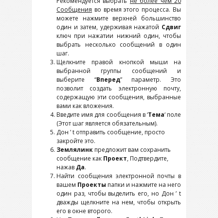
Рекомендуется выбрать
не более чем 20
Сообщения
во время этого процесса. Вы
можете нажмите верхней большинство
один и затем, удерживая нажатой
Сдвиг
ключ при нажатии нижний один, чтобы
выбрать несколько сообщений в один
шаг.
Щелкните правой кнопкой мыши на
выбранной группы сообщений и
выберите “
Вперед
” параметр. Это
позволит создать электронную почту,
содержащую эти сообщения, выбранные
вами как вложения.
Введите имя для сообщения в ‘
Тема
‘ поле
(Этот шаг является обязательным).
Дон ’ t отправить сообщение, просто
закройте это.
Землялинк
предложит вам сохранить
сообщение как
Проект
, Подтвердите,
нажав
Да
.
Найти сообщения электронной почты в
вашем
Проекты
папки и нажмите на него
один раз, чтобы выделить его, но Дон ’ t
дважды щелкните на нем, чтобы открыть
его в окне второго.