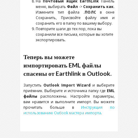
На
Почтовый ящик EarthLink
Панель
меню, выбирать
Файл
->
Сохранить как
.
Измените тип файла
.ПОЛС
в окне
Сохранить, Присвойте файлу имя и
сохранить его в папку по вашему выбору.
Повторите шаги до тех пор, пока вы
сохранили все письма, которые вы хотите
экспортировать.
Теперь вы можете
импортировать EML файлы
спасены от Earthlink в Outlook.
Запустить
Outlook Import Wizard
и выберите
приёмник. Выберите и источника папку где
EML
файлы
расположены. Настройте параметры,
вам нравится и выполните импорт. Вы можете
прочитать больше в
Инструкция по
использованию Outlook мастера импорта
.