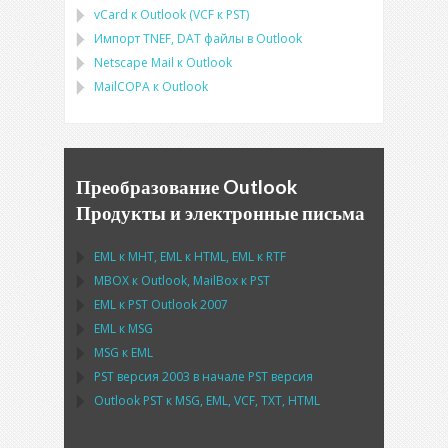
vCard
к
Outlook
(
VCF
к
PST
)
Импорт
TNEF, DAT
файлы в
Outlook
Netscape Mail
к
Outlook
MailCOPA
к
Outlook
Преобразование Outlook
Продукты и электронные письма
EML
к
MHT
,
EML
к
HTML
,
EML
к
RTF
MBOX
к
Outlook
,
MailBox
к
PST
EML
к
PST Outlook
2007
EML
к
MSG
MSG
к
EML
PST
версия 2003 в начале
PST
версия
Outlook PST
к
MSG, EML, VCF, TXT, HTML