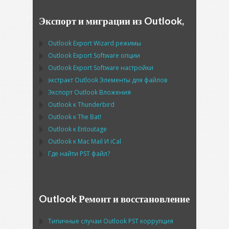
Экспорт и миграции из Outlook,
Outlook Export Wizard
режимы
Outlook Export Software
опции
Outlook Export Software
настройки
экстракт
Outlook
Элементы для файлов
Экспорт
Outlook
Вложения
Outlook
к
Thunderbird
Outlook
к
The Bat!
Outlook
к
Entoutage
Outlook
к
Mac Mail
И
iCal
Где найти
PST
файл?
Outlook Ремонт и восстановление
Типичные случаи
Outlook PST
коррупция