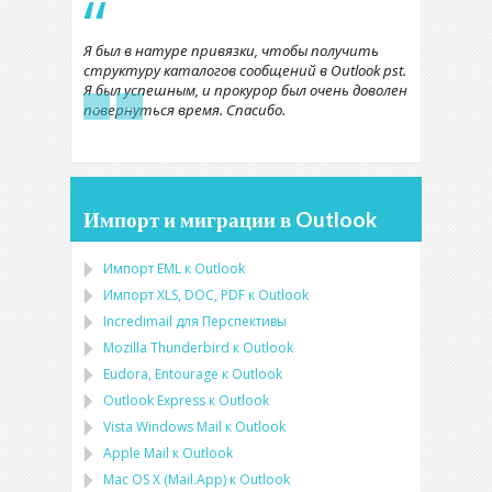
Я был в натуре привязки, чтобы получить
структуру каталогов сообщений в Outlook pst.
Я был успешным, и прокурор был очень доволен
←
→
повернуться время. Спасибо.
Импорт и миграции в Outlook
Импорт
EML
к
Outlook
Импорт
XLS, DOC, PDF
к
Outlook
Incredimail для Перспективы
Mozilla Thunderbird
к
Outlook
Eudora, Entourage
к
Outlook
Outlook Express
к
Outlook
Vista Windows Mail
к
Outlook
Apple Mail
к
Outlook
Mac OS X (Mail.App)
к
Outlook