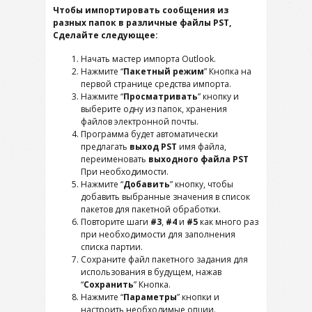
Чтобы импортировать сообщения из
разных папок в различные файлы PST,
Сделайте следующее:
Начать мастер импорта Outlook.
Нажмите “
Пакетный режим
” Кнопка на
первой странице средства импорта.
Нажмите “
Просматривать
” кнопку и
выберите одну из папок, хранения
файлов электронной почты.
Программа будет автоматически
предлагать
выход PST
имя файла,
переименовать
выходного файла PST
При необходимости.
Нажмите “
Добавить
” кнопку, чтобы
добавить выбранные значения в список
пакетов для пакетной обработки.
Повторите шаги
#3
,
#4
и
#5
как много раз
при необходимости для заполнения
списка партии.
Сохраните файл пакетного задания для
использования в будущем, нажав
“
Сохранить
” Кнопка.
Нажмите “
Параметры
” кнопки и
настроить необходимые опции.