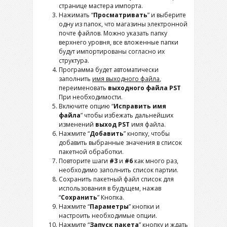
странице мастера импорта.
Нажимать “
Просматривать
” и выберите
одну из папок, что магазины электронной
почте файлов. Можно указать папку
верхнего уровня, все вложенные папки
будут импортированы согласно их
структура.
Программа будет автоматически
заполнить
имя выходного файла
,
переименовать
выходного файла PST
При необходимости.
Включите опцию “
Исправить имя
файла
” чтобы избежать дальнейших
изменений
выход PST
имя файла.
Нажмите “
Добавить
” кнопку, чтобы
добавить выбранные значения в список
пакетной обработки.
Повторите шаги
#3
и
#6
как много раз,
необходимо заполнить список партии.
Сохранить пакетный файл список для
использования в будущем, нажав
“
Сохранить
” Кнопка.
Нажмите “
Параметры
” кнопки и
настроить необходимые опции.
Нажмите “
Запуск пакета
” кнопку и ждать