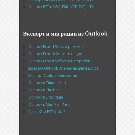
Outlook PST
к
MSG, EML, VCF, TXT, HTML
Экспорт и миграции из Outlook,
Outlook Export Wizard
режимы
Outlook Export Software
опции
Outlook Export Software
настройки
экстракт
Outlook
Элементы для файлов
Экспорт
Outlook
Вложения
Outlook
к
Thunderbird
Outlook
к
The Bat!
Outlook
к
Entoutage
Outlook
к
Mac Mail
И
iCal
Где найти
PST
файл?