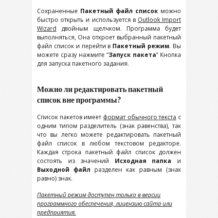
Сохраненные
Пакетный файл список
можно
быстро открыть и используется в
Outlook Import
Wizard
двойным щелчком. Программа будет
выполняться, Она откроет выбранный пакетный
файл список и перейти в
Пакетный режим
. Вы
можете сразу нажмите “
Запуск пакета
” Кнопка
для запуска пакетного задания.
Можно ли редактировать пакетный
список вне программы?
Список пакетов имеет
формат обычного текста
с
одним типом разделитель (знак равенства), так
что вы легко можете редактировать пакетный
файл список в любом текстовом редакторе.
Каждая строка пакетный файл список должен
состоять из значений
Исходная папка
и
Выходной файл
разделен как равным (знак
равно) знак.
Пакетный режим доступен только в версии
программного обеспечения, лицензию сайта или
предприятия.