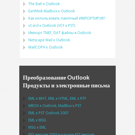
The Bat!
к
Outlook
Earthlink Mailbox
к
Outlook
Как использовать пакетный ИМПОРТИРУЯ?
vCard
к
Outlook
(
VCF
к
PST
)
Импорт
TNEF, DAT
файлы в
Outlook
Netscape Mail
к
Outlook
MailCOPA
к
Outlook
Преобразование Outlook
Продукты и электронные письма
EML
к
MHT
,
EML
к
HTML
,
EML
к
RTF
MBOX
к
Outlook
,
MailBox
к
PST
EML
к
PST Outlook
2007
EML
к
MSG
MSG
к
EML
PST
версия 2003 в начале
PST
версия