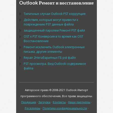
Outlook Ремонт и восстановление
Типичные случаи
Outlook PST
коррупция
Действия, которые могут привести к
повреждению
PST
данные файла
защищенный паролем Ремонт
PST
файл
OST
к
PST
Конверсия в то время как
OST
Восстановление
Ремонт исключить
Outlook
электронные
письма, другие элементы
Repair
2Негабаритных ГБ
pst
файл
PST
просмотра. Вид
Outlook
содержимое
файла
Авторское право © 2008-2021 Outlook Импорт
программного обеспечения, Все права защищены.
Продукция
·
Загрузки
·
Контакты
·
Наши партнеры
·
Реселлеры
·
Политика конфиденциальности
·