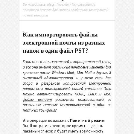
Вы находитесь здесь:
Главная
/ Использование
пакетного режима для Outlook сообщения электронной
почты импорта
Как импортировать файлы
электронной почты из разных
папок в один файл PST?
Есть много пользователей в корпоративной сети,
и все они имеют различные почтовые клиенты для
хранения писем: Windows Mail,, Mac Mail и другие. Я
системный администратор, и у меня есть для
сбора и резервного копирования электронной
почты всех пользователей нашей компании. Это
можно автоматизировать
ПОЛС, EMLX и MSG
файлы импорт
различных пользователей из
различных сетевых местоположений в один из
местных
PST -файл
?
Эта операция возможна с
Пакетный режим
.
Вы ’ ll потратить некоторое время на сделать
пакетный список и будет иметь возможность