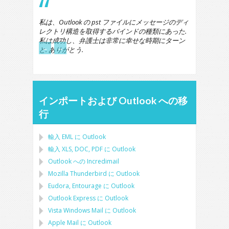
私は、Outlook の pst ファイルにメッセージのディ
レクトリ構造を取得するバインドの種類にあった.
私は成功し、弁護士は非常に幸せな時期にターン
←
→
と. ありがとう.
インポートおよび Outlook への移
行
輸入
EML
に
Outlook
輸入
XLS, DOC, PDF
に
Outlook
Outlook への Incredimail
Mozilla Thunderbird
に
Outlook
Eudora, Entourage
に
Outlook
Outlook Express
に
Outlook
Vista Windows Mail
に
Outlook
Apple Mail
に
Outlook