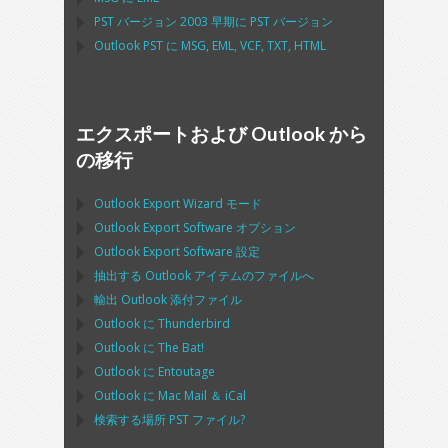
PST
バージョン 2003 早期に
PST
バージョン
Outlook PST
に
MSG, EML, VCF, TXT, HTML
エクスポートおよび Outlook から
の移行
Outlook Export Wizard
モード
Outlook Export Software
オプション
Outlook Export Software
設定
抽出する
Outlook
アイテムのファイルへ
輸出
Outlook
添付ファイル
Outlook
に
Thunderbird
Outlook
に
The Bat!
Outlook
に
Entoutage
Outlook
に
Mac Mail
＆
iCal
検索する場所
PST
ファイル?