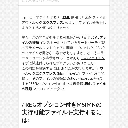
attachment
, 何をすべきか?
I'amは、開こうとすると
.EML
使用した添付ファイル
アウトルックエクスプレス
, 私は.emlファイルを実行し
ようとすると何も起こりません.
場合、この問題が発生する可能性があります
.EMLファ
イルの種類
インストールされているサードパーティ製
の電子メールソフトウェアに関連していました. どちら
のファイルが開けない場合がありますか、というエラ
ーメッセージが表示されることがあり
このファイルタ
イプに関連付けられたプログラムがありません
.
この問題を解決するには, あなたが実行しますか
アウ
トルックエクスプレス
(Msimn.exe実行ファイル) 再登
録し、そのファイルの種類にOutlook Expressを強制
する/ REGオプション付き, または再登録
.EMLファイル
の種類
マイコンピュータで.
/ REGオプション付きMSIMNの
実行可能ファイルを実行するに
は: