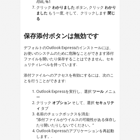
/EML:%1
クリック
わかりました
ボタン, クリック
わかり
ました
もう一度, そして、クリックします
閉じ
る
保存添付ボタンは無効です
デフォルトのOutlook Expressのインストールには、
お使いのシステムのために危険なことができます添付
ファイルを開いたり保存することはできません。セキ
ュリティレベルを持っています.
添付ファイルへのアクセスを有効にするには、次のこ
とを行うことができます:
Outlook Expressを実行し、選択
ツール
メニュ
ー
クリック
オプション
そして、選択
セキュリテ
ィ
タブ
名前のチェックボックスを消去:
“添付ファイルがウイルスの可能性がある保存し
たり開いたりしないでください。”
Outlook Expressのアプリケーションを再起動
します。.