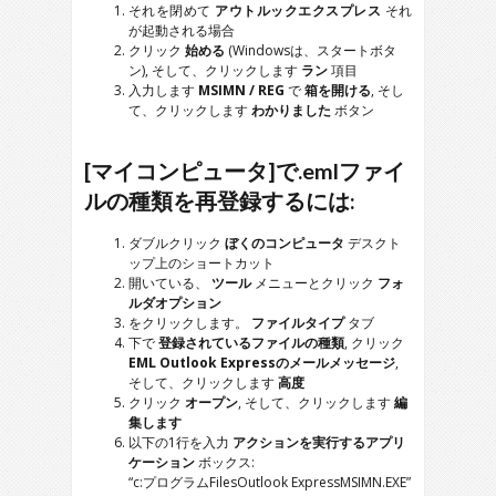
それを閉めて
アウトルックエクスプレス
それ
が起動される場合
クリック
始める
(Windowsは、スタートボタ
ン), そして、クリックします
ラン
項目
入力します
MSIMN / REG
で
箱を開ける
, そし
て、クリックします
わかりました
ボタン
[マイコンピュータ]で.emlファイ
ルの種類を再登録するには:
ダブルクリック
ぼくのコンピュータ
デスクト
ップ上のショートカット
開いている、
ツール
メニューとクリック
フォ
ルダオプション
をクリックします。
ファイルタイプ
タブ
下で
登録されているファイルの種類
, クリック
EML Outlook Expressのメールメッセージ
,
そして、クリックします
高度
クリック
オープン
, そして、クリックします
編
集します
以下の1行を入力
アクションを実行するアプリ
ケーション
ボックス:
“c:プログラムFilesOutlook ExpressMSIMN.EXE”