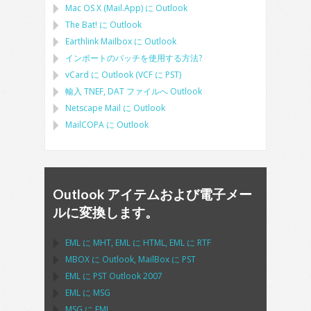
Mac OS X (Mail.App)
に
Outlook
The Bat!
に
Outlook
Earthlink Mailbox
に
Outlook
インポートのバッチを使用する方法?
vCard
に
Outlook
(
VCF
に
PST
)
輸入
TNEF, DAT
ファイルへ
Outlook
Netscape Mail
に
Outlook
MailCOPA
に
Outlook
Outlook アイテムおよび電子メー
ルに変換します。
EML
に
MHT
,
EML
に
HTML
,
EML
に
RTF
MBOX
に
Outlook
,
MailBox
に
PST
EML
に
PST Outlook
2007
EML
に
MSG
MSG
に
EML