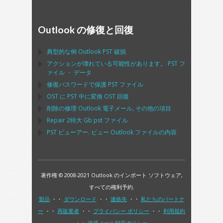
Outlook の修復と回復
典型的な例
Outlook PST
破損
アクションが壊れている可能性があります。
PST
フ
ァイル ・ データ
修復パスワードで保護
PST
ファイル
OST
に
PST
中に変換
OST
回復
削除の修理
Outlook
電子メール, その他の項目
Repair
2特大 Gb
pst
ファイル
PST
ビューアー. ビュー
Outlook
ファイルの内容
著作権 © 2008-2021 Outlook のインポート ソフトウェア,
すべての権利予約.
製品
・・
ダウンロード
・・
連絡先
・・
私たちのパートナ
ー
・・
再販業者
・・
プライバシー ポリシー
・・
利用規約
・・
迷惑メール対策ポリシー